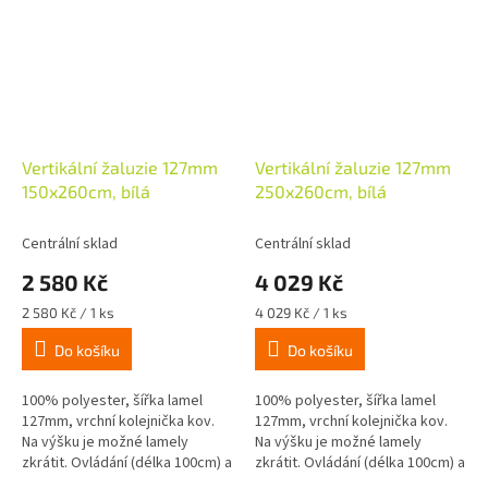
Vertikální žaluzie 127mm
Vertikální žaluzie 127mm
150x260cm, bílá
250x260cm, bílá
Centrální sklad
Centrální sklad
2 580 Kč
4 029 Kč
Měrná
Měrná
2 580 Kč / 1 ks
4 029 Kč / 1 ks
cena:
cena:
Do košíku
Do košíku
100% polyester, šířka lamel
100% polyester, šířka lamel
127mm, vrchní kolejnička kov.
127mm, vrchní kolejnička kov.
Na výšku je možné lamely
Na výšku je možné lamely
zkrátit. Ovládání (délka 100cm) a
zkrátit. Ovládání (délka 100cm) a
svazek lamel na jedné straně.
svazek lamel na jedné straně.