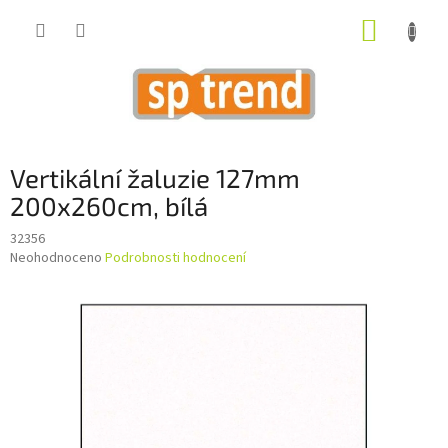
Přejít
NÁKUP
na
obsah
KOŠÍK
Vertikální žaluzie 127mm
200x260cm, bílá
32356
Průměrné
Neohodnoceno
Podrobnosti hodnocení
hodnocení
produktu
je
0,0
z
5
hvězdiček.