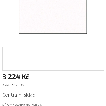
3 224 Kč
Měrná
3 224 Kč / 1 ks
cena:
Centrální sklad
Můžeme doručit do:
26.8.2026