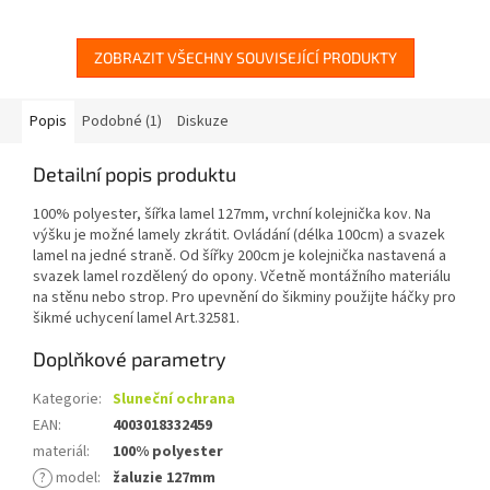
Od šířky 200cm je kolejnička...
Od šířky 200cm je kolejnička...
ZOBRAZIT VŠECHNY SOUVISEJÍCÍ PRODUKTY
Popis
Podobné (1)
Diskuze
Detailní popis produktu
100% polyester, šířka lamel 127mm, vrchní kolejnička kov. Na
výšku je možné lamely zkrátit. Ovládání (délka 100cm) a svazek
lamel na jedné straně. Od šířky 200cm je kolejnička nastavená a
svazek lamel rozdělený do opony. Včetně montážního materiálu
na stěnu nebo strop. Pro upevnění do šikminy použijte háčky pro
šikmé uchycení lamel Art.32581.
Doplňkové parametry
Kategorie
:
Sluneční ochrana
EAN
:
4003018332459
materiál
:
100% polyester
?
model
:
žaluzie 127mm