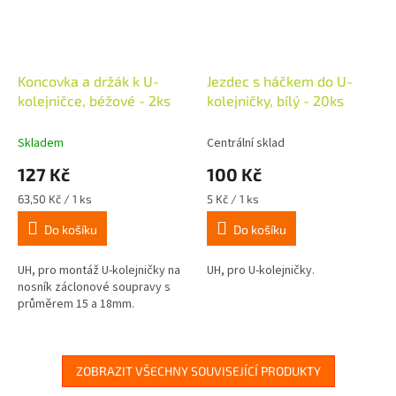
Koncovka a držák k U-
Jezdec s háčkem do U-
kolejničce, béžové - 2ks
kolejničky, bílý - 20ks
Skladem
Centrální sklad
127 Kč
100 Kč
Měrná
Měrná
63,50 Kč / 1 ks
5 Kč / 1 ks
cena:
cena:
Do košíku
Do košíku
UH, pro montáž U-kolejničky na
UH, pro U-kolejničky.
nosník záclonové soupravy s
průměrem 15 a 18mm.
ZOBRAZIT VŠECHNY SOUVISEJÍCÍ PRODUKTY