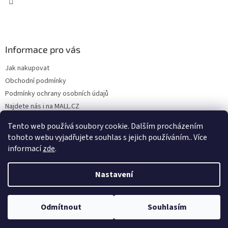
Informace pro vás
Jak nakupovat
Obchodní podmínky
Podmínky ochrany osobních údajů
Najdete nás i na MALL.CZ
Formulář pro odstoupení od Smlouvy
Tento web používá soubory cookie. Dalším procházením
Formulář pro uplatnění reklamace
tohoto webu vyjadřujete souhlas s jejich používáním.. Více
informací
zde
.
Nastavení
Vytvořil Shoptet
Odmítnout
Souhlasím
Copyright 2026
SP TREND
. Všechna práva vyhrazena.