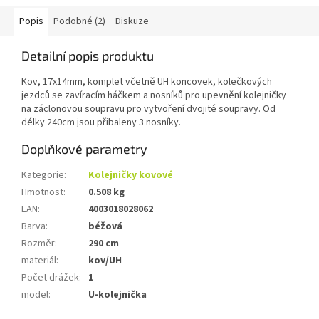
Popis
Podobné (2)
Diskuze
Detailní popis produktu
Kov, 17x14mm, komplet včetně UH koncovek, kolečkových
jezdců se zavíracím háčkem a nosníků pro upevnění kolejničky
na záclonovou soupravu pro vytvoření dvojité soupravy. Od
délky 240cm jsou přibaleny 3 nosníky.
Doplňkové parametry
Kategorie
:
Kolejničky kovové
Hmotnost
:
0.508 kg
EAN
:
4003018028062
Barva
:
béžová
Rozměr
:
290 cm
materiál
:
kov/UH
Počet drážek
:
1
model
:
U-kolejnička