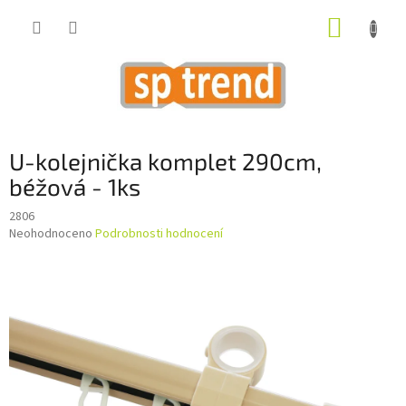
Přejít
NÁKUP
na
obsah
KOŠÍK
U-kolejnička komplet 290cm,
béžová - 1ks
2806
Průměrné
Neohodnoceno
Podrobnosti hodnocení
hodnocení
produktu
je
0,0
z
5
hvězdiček.