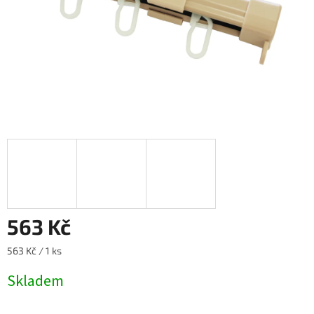
563 Kč
Měrná
563 Kč / 1 ks
cena:
Skladem