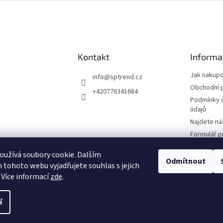
Kontakt
Informa
Jak nakup
info
@
sptrend.cz
Obchodní 
+420776341684
Podmínky 
údajů
Najdete ná
Formulář p
Smlouvy
užívá soubory cookie. Dalším
Formulář p
Odmítnout
tohoto webu vyjadřujete souhlas s jejich
reklamace
 Více informací
zde
.
í