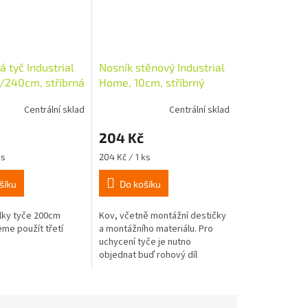
 tyč Industrial
Nosník stěnový Industrial
240cm, stříbrná
Home, 10cm, stříbrný
Centrální sklad
Centrální sklad
204 Kč
Měrná
ks
204 Kč / 1 ks
cena:
šíku
Do košíku
lky tyče 200cm
Kov, včetně montážní destičky
me použít třetí
a montážního materiálu. Pro
uchycení tyče je nutno
objednat buď rohový díl
Art.36249 nebo T-spojku
Art.36250. Délka nosníku je
10cm. od délky tyče...