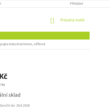
OBNÍCH ÚDAJŮ
NAJDETE NÁS I NA MALL.CZ
Přihlášení
FORMULÁŘ PRO ODSTOU
NÁKUPNÍ
Prázdný košík
KOŠÍK
pojka Industrial Home, stříbrná
 Kč
1 ks
lní sklad
oručit do:
26.8.2026