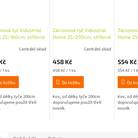
nová tyč Industrial
Záclonová tyč Industrial
Záclonová
 25/160cm, stříbrná
Home 25/200cm, stříbrná
Home 25/
Centrální sklad
Centrální sklad
Kč
458 Kč
554 Kč
Měrná
Měrná
/ 1 ks
458 Kč / 1 ks
554 Kč / 1 
cena:
cena:
o košíku
Do košíku
Do ko
d délky tyče 200cm
Kov, od délky tyče 200cm
Kov, od dé
čujeme použít třetí
doporučujeme použít třetí
doporučuje
.
nosník.
nosník.