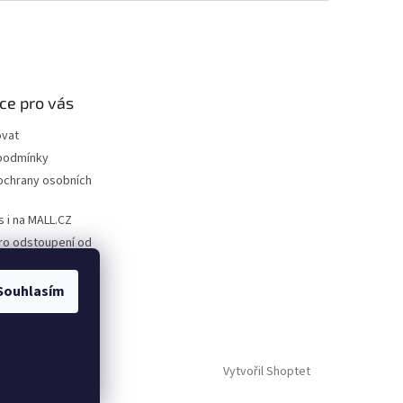
ce pro vás
ovat
podmínky
ochrany osobních
s i na MALL.CZ
ro odstoupení od
ro uplatnění
Souhlasím
Vytvořil Shoptet