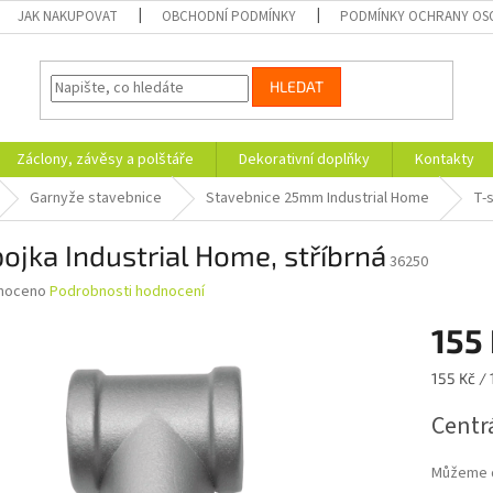
JAK NAKUPOVAT
OBCHODNÍ PODMÍNKY
PODMÍNKY OCHRANY OS
HLEDAT
Záclony, závěsy a polštáře
Dekorativní doplňky
Kontakty
Garnyže stavebnice
Stavebnice 25mm Industrial Home
T-s
ojka Industrial Home, stříbrná
36250
né
noceno
Podrobnosti hodnocení
ní
155
u
Měrná
155 Kč / 
cena:
Centrá
ek.
Můžeme d