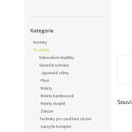
n
e
l
Přeskočit
Kategorie
kategorie
Novinky
Produkty
Dekorativní doplňky
Sluneční ochrana
Japonské stěny
Plisé
Rolety
Rolety bambusové
Souvi
Rolety dvojité
Žaluzie
Techniky pro zavěšení záclon
Garnyže komplet