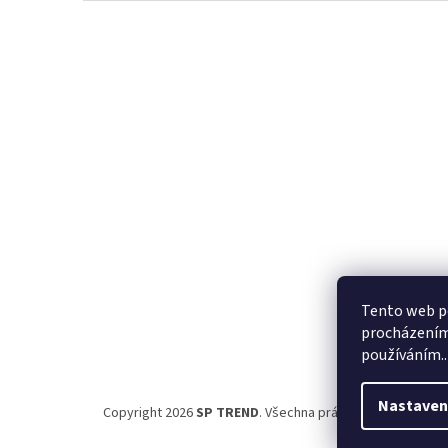
Z
á
p
a
t
í
Tento web po
procházením 
používáním..
Nastaven
Copyright 2026
SP TREND
. Všechna práva vyhrazena.