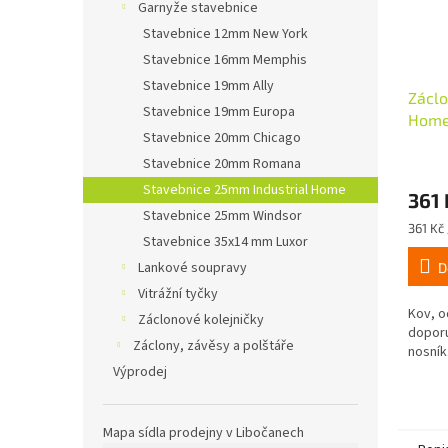
Garnyže stavebnice
Stavebnice 12mm New York
Stavebnice 16mm Memphis
Stavebnice 19mm Ally
Záclo
Stavebnice 19mm Europa
Home
Stavebnice 20mm Chicago
Stavebnice 20mm Romana
Stavebnice 25mm Industrial Home
361 
Stavebnice 25mm Windsor
Měrná
361 Kč 
Stavebnice 35x14 mm Luxor
cena:
Lankové soupravy
D
Vitrážní tyčky
Kov, o
Záclonové kolejničky
doporu
Záclony, závěsy a polštáře
nosník
Výprodej
Mapa sídla prodejny v Libočanech