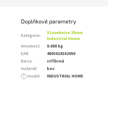
Doplňkové parametry
Stavebnice 25mm
Kategorie
:
Industrial Home
Hmotnost
:
0.088 kg
EAN
:
4003018362050
Barva
:
stříbrná
materiál
:
kov
?
model
:
INDUSTRIAL HOME