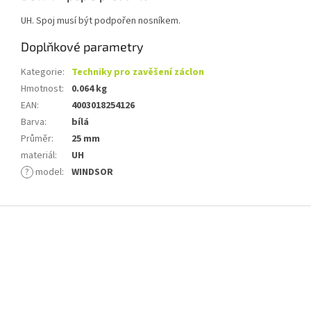
UH. Spoj musí být podpořen nosníkem.
Doplňkové parametry
Kategorie
:
Techniky pro zavěšení záclon
Hmotnost
:
0.064 kg
EAN
:
4003018254126
Barva
:
bílá
Průměr
:
25 mm
materiál
:
UH
?
model
:
WINDSOR
Z
á
p
a
t
í