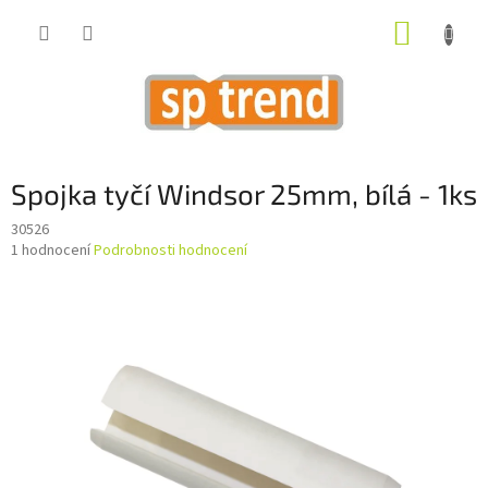
Přejít
NÁKUP
na
obsah
KOŠÍK
Spojka tyčí Windsor 25mm, bílá - 1ks
30526
Průměrné
1 hodnocení
Podrobnosti hodnocení
hodnocení
produktu
je
1,0
z
5
hvězdiček.