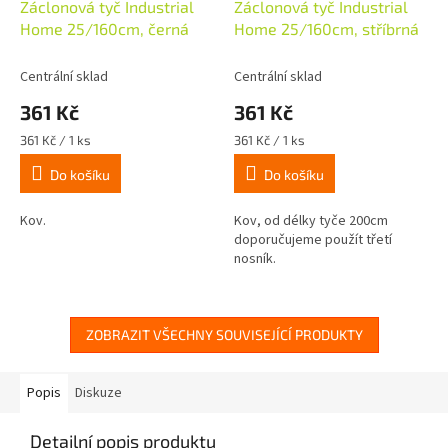
Záclonová tyč Industrial
Záclonová tyč Industrial
Home 25/160cm, černá
Home 25/160cm, stříbrná
Centrální sklad
Centrální sklad
361 Kč
361 Kč
Měrná
Měrná
361 Kč / 1 ks
361 Kč / 1 ks
cena:
cena:
Do košíku
Do košíku
Kov.
Kov, od délky tyče 200cm
doporučujeme použít třetí
nosník.
ZOBRAZIT VŠECHNY SOUVISEJÍCÍ PRODUKTY
Popis
Diskuze
Detailní popis produktu