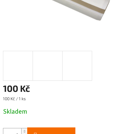
100 Kč
Měrná
100 Kč / 1 ks
cena:
Skladem