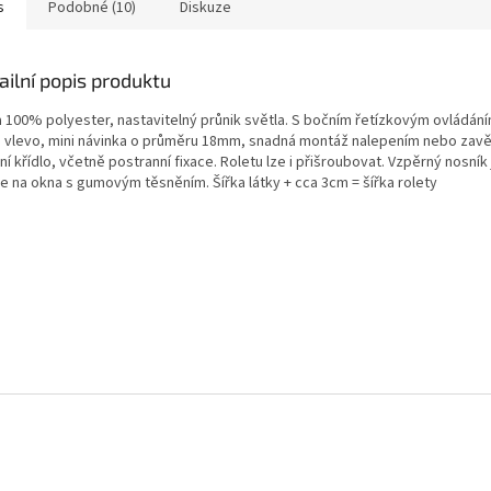
s
Podobné (10)
Diskuze
ailní popis produktu
a 100% polyester, nastavitelný průnik světla. S bočním řetízkovým ovládán
 vlevo, mini návinka o průměru 18mm, snadná montáž nalepením nebo zav
í křídlo, včetně postranní fixace. Roletu lze i přišroubovat. Vzpěrný nosník
e na okna s gumovým těsněním. Šířka látky + cca 3cm = šířka rolety