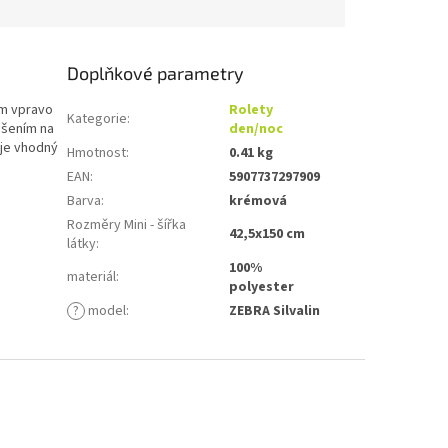
Doplňkové parametry
ím vpravo
Rolety
Kategorie
:
ěšením na
den/noc
 je vhodný
Hmotnost
:
0.41 kg
EAN
:
5907737297909
Barva
:
krémová
Rozměry Mini - šířka
42,5x150 cm
látky
:
100%
materiál
:
polyester
?
model
:
ZEBRA Silvalin