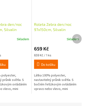
ebra den/noc
Roleta Zebra den/noc
, Silvalin
97x150cm, Silvalin
krémová
Další
Skladem
Skladem
produkt
659 Kč
Měrná
s
659 Kč / 1 ks
cena:
šíku
Do košíku
 polyester,
Látka 100% polyester,
ý průnik světla. S
nastavitelný průnik světla. S
ízkovým ovládáním
bočním řetízkovým ovládáním
o vlevo, mini
vpravo nebo vlevo, mini
 průměru 18mm,
návinka o průměru 18mm,
ntáž nalepením
snadná montáž nalepením
ením na okenní...
nebo zavěšením na okenní...