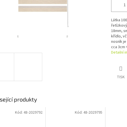
Látka 100
řetízkov
18mm, sn
křídlo, v
nosník je
cca 3cm =
Detailní 
TISK
sející produkty
Kód:
48-2029792
Kód:
48-2029795