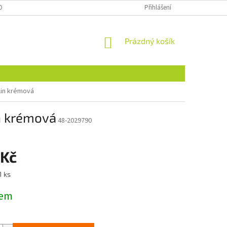
OBNÍCH ÚDAJŮ
NAJDETE NÁS I NA MALL.CZ
Přihlášení
FORMULÁŘ PRO ODSTOU
NÁKUPNÍ
Prázdný košík
KOŠÍK
lin krémová
n krémová
48-2029790
 Kč
1 ks
dem