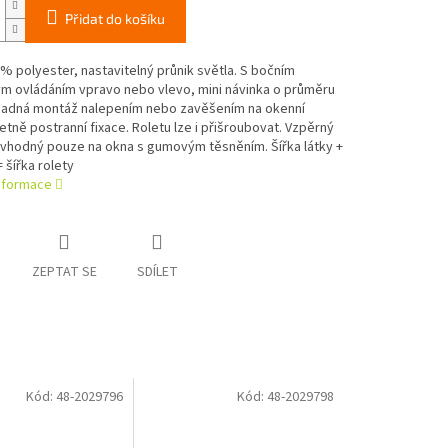
Přidat do košíku
% polyester, nastavitelný průnik světla. S bočním
ým ovládáním vpravo nebo vlevo, mini návinka o průměru
adná montáž nalepením nebo zavěšením na okenní
četně postranní fixace. Roletu lze i přišroubovat. Vzpěrný
 vhodný pouze na okna s gumovým těsněním. Šířka látky +
 šířka rolety
informace
ZEPTAT SE
SDÍLET
Kód:
48-2029796
Kód:
48-2029798