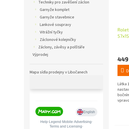
Techniky pro zavěšení záclon
Garnyže komplet
Garnyže stavebnice
Lankové soupravy
Rolet
Vitrážní tyčky
57x15
Záclonové kolejničky
krém
Záclony, závěsy a polštáře
Výprodej
449
D
Mapa sídla prodejny v Libočanech
Látka 
nastav
bočním
vpravo
návink
snadn
nebo z