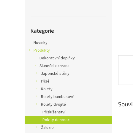
n
e
l
Přeskočit
Kategorie
kategorie
Novinky
Produkty
Dekorativní doplňky
Sluneční ochrana
Japonské stěny
Plisé
Rolety
Rolety bambusové
Souvi
Rolety dvojité
Příslušenství
Rolety den/noc
Žaluzie