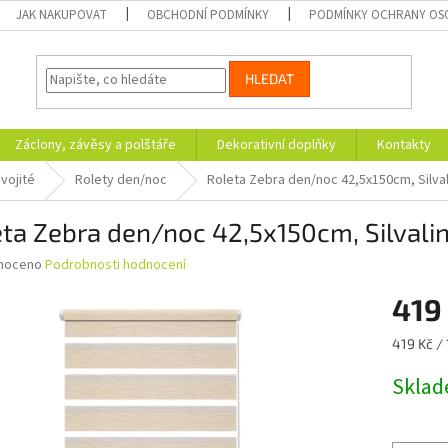
JAK NAKUPOVAT
OBCHODNÍ PODMÍNKY
PODMÍNKY OCHRANY OS
HLEDAT
Záclony, závěsy a polštáře
Dekorativní doplňky
Kontakty
vojité
Rolety den/noc
Roleta Zebra den/noc 42,5x150cm, Silva
ta Zebra den/noc 42,5x150cm, Silvali
né
noceno
Podrobnosti hodnocení
ní
419
u
Měrná
419 Kč / 
cena:
Skla
ek.