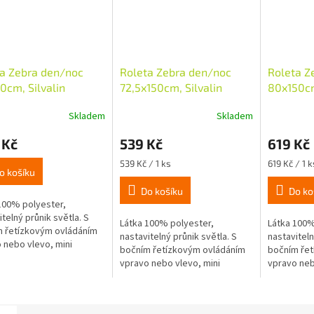
a Zebra den/noc
Roleta Zebra den/noc
Roleta Z
0cm, Silvalin
72,5x150cm, Silvalin
80x150cm
ová
krémová
krémová
Skladem
Skladem
 Kč
539 Kč
619 Kč
Měrná
Měrná
539 Kč / 1 ks
619 Kč / 1 k
o košíku
cena:
cena:
Do košíku
Do ko
100% polyester,
itelný průnik světla. S
Látka 100% polyester,
Látka 100%
 řetízkovým ovládáním
nastavitelný průnik světla. S
nastaviteln
 nebo vlevo, mini
bočním řetízkovým ovládáním
bočním řet
a o průměru 18mm,
vpravo nebo vlevo, mini
vpravo neb
á montáž nalepením
návinka o průměru 18mm,
návinka o
avěšením na okenní...
snadná montáž nalepením
snadná mo
nebo zavěšením na okenní...
nebo zavěš