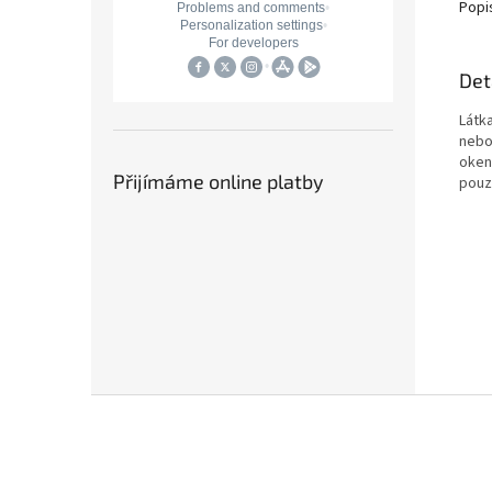
Popi
Det
Látk
nebo
okenn
Přijímáme online platby
pouz
Z
á
p
a