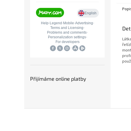
25mm, 
Popi
Det
Látk
řetí
mont
profi
použ
Přijímáme online platby
Z
á
p
a