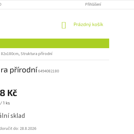
OBNÍCH ÚDAJŮ
NAJDETE NÁS I NA MALL.CZ
Přihlášení
FORMULÁŘ PRO ODSTOU
NÁKUPNÍ
Prázdný košík
KOŠÍK
 82x180cm, Struktura přírodní
ra přírodní
6494082180
8 Kč
/ 1 ks
lní sklad
oručit do:
28.8.2026