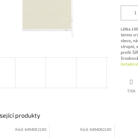
Látka 10
termo vr
vlevo, n
stropní,
profil. Ší
šroubován
Detailní 
TISK
sející produkty
Kód:
6494052180
Kód:
6494062180