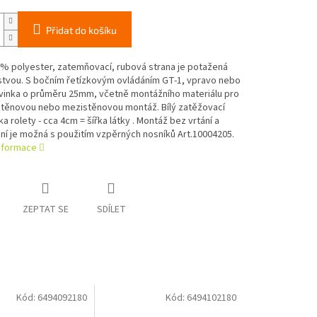
Přidat do košíku
0% polyester, zatemňovací, rubová strana je potažená
stvou. S bočním řetízkovým ovládáním GT-1, vpravo nebo
ávinka o průměru 25mm, včetně montážního materiálu pro
 stěnovou nebo mezistěnovou montáž. Bílý zatěžovací
řka rolety - cca 4cm = šířka látky . Montáž bez vrtání a
í je možná s použitím vzpěrných nosníků Art.10004205.
informace
ZEPTAT SE
SDÍLET
Kód:
6494092180
Kód:
6494102180