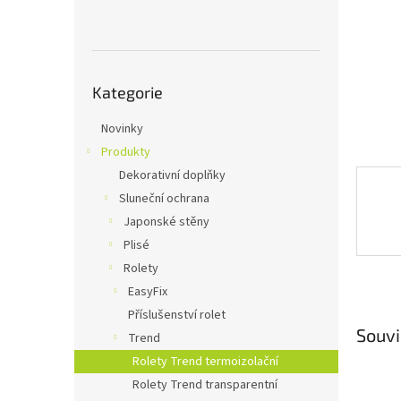
n
e
l
Přeskočit
Kategorie
kategorie
Novinky
Produkty
Dekorativní doplňky
Sluneční ochrana
Japonské stěny
Plisé
Rolety
EasyFix
Příslušenství rolet
Souvi
Trend
Rolety Trend termoizolační
Rolety Trend transparentní