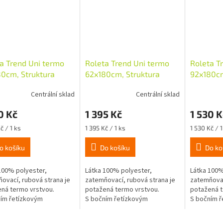
a Trend Uni termo
Roleta Trend Uni termo
Roleta T
0cm, Struktura
62x180cm, Struktura
92x180cm
dní
přírodní
přírodní
Centrální sklad
Centrální sklad
0 Kč
1 395 Kč
1 530 K
Měrná
Měrná
č / 1 ks
1 395 Kč / 1 ks
1 530 Kč / 1
cena:
cena:
o košíku
Do košíku
Do ko
100% polyester,
Látka 100% polyester,
Látka 100%
ovací, rubová strana je
zatemňovací, rubová strana je
zatemňovac
ná termo vrstvou.
potažená termo vrstvou.
potažená t
ím řetízkovým
S bočním řetízkovým
S bočním ř
ním GT-1, vpravo nebo
ovládáním GT-1, vpravo nebo
ovládáním 
 návinka o průměru
vlevo, návinka o průměru
vlevo, náv