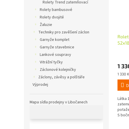
Rolety Trend zatemňovací
Rolety bambusové
Rolety dvojité
Žaluzie
Techniky pro zavěšení záclon
Rolet
Garnyže komplet
52x18
Garnyže stavebnice
příro
Lankové soupravy
Vitrážní tyčky
1 33
Záclonové kolejničky
Měrná
1 330 K
Záclony, závěsy a polštáře
cena:
Výprodej
D
Látka 
Mapa sídla prodejny v Libočanech
zatemň
potaže
S bočn
ovládá
vlevo,