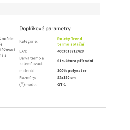
ně montážního...
25mm, včetně montážního...
Doplňkové parametry
S bočním
Rolety Trend
Kategorie
:
ně
termoizolační
atěžovací
EAN
:
4003018712428
ná s
Barva termo a
Struktura přírodní
zatemňovací
:
materiál
:
100% polyester
Rozměry
:
82x180 cm
?
model
:
GT-1