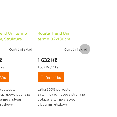
rend Uni termo
Roleta Trend Uni
, Struktura
termo102x180cm,
Struktura přírodní
Další
Centrální sklad
Centrální sklad
produkt
č
1 632 Kč
Měrná
 ks
1 632 Kč / 1 ks
cena:
šíku
Do košíku
 polyester,
Látka 100% polyester,
í, rubová strana je
zatemňovací, rubová strana je
ermo vrstvou.
potažená termo vrstvou.
etízkovým
S bočním řetízkovým
GT-1, vpravo nebo
ovládáním GT-1, vpravo nebo
inka o průměru
vlevo, návinka o průměru