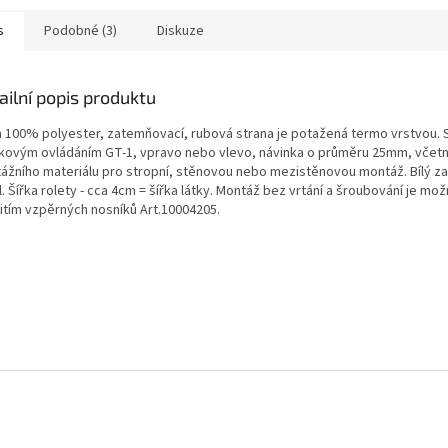
včetně montážního...
25mm, včetně montážního...
25mm, včet
s
Podobné (3)
Diskuze
ailní popis produktu
a 100% polyester, zatemňovací, rubová strana je potažená termo vrstvou. 
zkovým ovládáním GT-1, vpravo nebo vlevo, návinka o průměru 25mm, včet
ážního materiálu pro stropní, stěnovou nebo mezistěnovou montáž. Bílý z
l. Šířka rolety - cca 4cm = šířka látky. Montáž bez vrtání a šroubování je mož
itím vzpěrných nosníků Art.10004205.