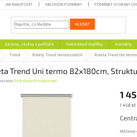
JAK NAKUPOVAT
OBCHODNÍ PODMÍNKY
PODMÍNKY OCHRANY OS
HLEDAT
Záclony, závěsy a polštáře
Dekorativní doplňky
Kontakty
Trend
Rolety Trend termoizolační
Roleta Trend Uni termo
ta Trend Uni termo 82x180cm, Struktu
né
noceno
Podrobnosti hodnocení
ní
1 45
u
Měrná
1 458 Kč 
cena:
Centrá
ek.
Můžeme d