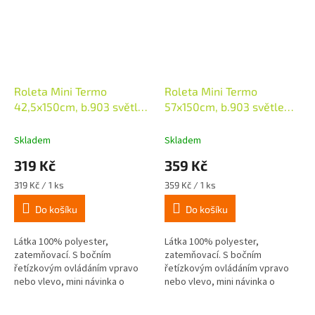
Roleta Mini Termo
Roleta Mini Termo
42,5x150cm, b.903 světle
57x150cm, b.903 světle
zelená
zelená
Skladem
Skladem
319 Kč
359 Kč
Měrná
Měrná
319 Kč / 1 ks
359 Kč / 1 ks
cena:
cena:
Do košíku
Do košíku
Látka 100% polyester,
Látka 100% polyester,
zatemňovací. S bočním
zatemňovací. S bočním
řetízkovým ovládáním vpravo
řetízkovým ovládáním vpravo
nebo vlevo, mini návinka o
nebo vlevo, mini návinka o
průměru 16mm, látka je z
průměru 16mm, látka je z
rubové strany potažena termo
rubové strany potažena termo