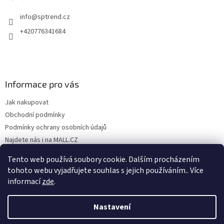
info
@
sptrend.cz
+420776341684
Informace pro vás
Jak nakupovat
Obchodní podmínky
Podmínky ochrany osobních údajů
Najdete nás i na MALL.CZ
Formulář pro odstoupení od Smlouvy
Tento web používá soubory cookie. Dalším procházením
Formulář pro uplatnění reklamace
tohoto webu vyjadřujete souhlas s jejich používáním.. Více
informací
zde
.
Nastavení
Vytvořil Shoptet