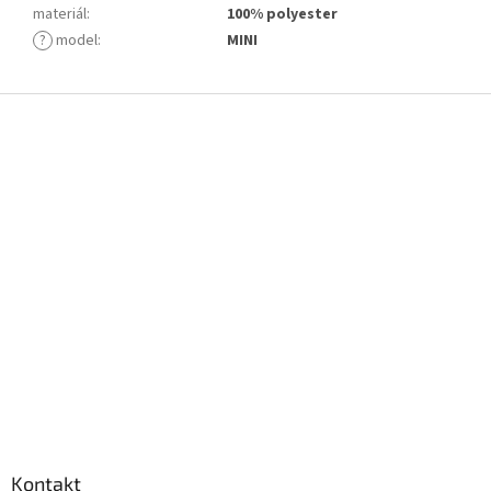
materiál
:
100% polyester
?
model
:
MINI
Z
á
p
a
t
í
Kontakt