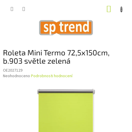
Přejít
NÁKUP
na
obsah
KOŠÍK
Roleta Mini Termo 72,5x150cm,
b.903 světle zelená
OE2027129
Průměrné
Neohodnoceno
Podrobnosti hodnocení
hodnocení
produktu
je
0,0
z
5
hvězdiček.