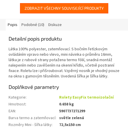
fólií, snadná montáž...
fólií, snadná montáž...
ZOBRAZIT VŠECHNY SOUVISEJÍCÍ PRODUKTY
Popis
Podobné (10)
Diskuze
Detailní popis produktu
Látka 100% polyester, zatemňovací. S bočním řetízkovým
ovládáním vpravo nebo vlevo, mini návinka o průměru 16mm,
látka je z rubové strany potažena termo fólií, snadná montáž
nalepením nebo zavěšením na okenní křídlo, včetně postranní
fixace. Roletu lze i přišroubovat. Vzpěrný nosník je vhodný pouze
na okna s gumovým těsněním. Uvedená šířka je šířka látky.
Doplňkové parametry
Kategorie
:
Rolety EasyFix termoizolační
Hmotnost
:
0.658 kg
EAN
:
5907737271299
Barva termo a zatemňovací
:
světle zelená
Rozměry Mini - šířka látky
:
72,5x150 cm