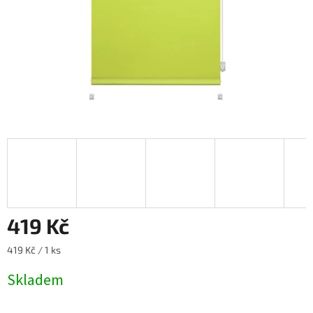
419 Kč
Měrná
419 Kč / 1 ks
cena:
Skladem