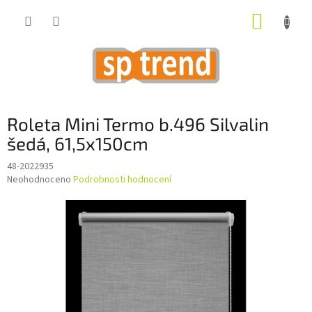
Přejít
NÁKUP
na
obsah
KOŠÍK
Roleta Mini Termo b.496 Silvalin
šedá, 61,5x150cm
48-2022935
Průměrné
Neohodnoceno
Podrobnosti hodnocení
hodnocení
produktu
je
0,0
z
5
hvězdiček.