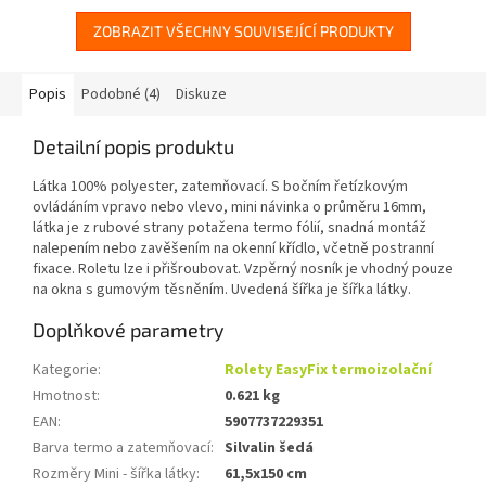
fólií, snadná montáž...
fólií, snadná montáž...
ZOBRAZIT VŠECHNY SOUVISEJÍCÍ PRODUKTY
Popis
Podobné (4)
Diskuze
Detailní popis produktu
Látka 100% polyester, zatemňovací. S bočním řetízkovým
ovládáním vpravo nebo vlevo, mini návinka o průměru 16mm,
látka je z rubové strany potažena termo fólií, snadná montáž
nalepením nebo zavěšením na okenní křídlo, včetně postranní
fixace. Roletu lze i přišroubovat. Vzpěrný nosník je vhodný pouze
na okna s gumovým těsněním. Uvedená šířka je šířka látky.
Doplňkové parametry
Kategorie
:
Rolety EasyFix termoizolační
Hmotnost
:
0.621 kg
EAN
:
5907737229351
Barva termo a zatemňovací
:
Silvalin šedá
Rozměry Mini - šířka látky
:
61,5x150 cm