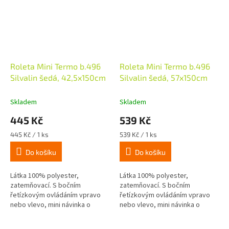
Roleta Mini Termo b.496
Roleta Mini Termo b.496
Silvalin šedá, 42,5x150cm
Silvalin šedá, 57x150cm
Skladem
Skladem
445 Kč
539 Kč
Měrná
Měrná
445 Kč / 1 ks
539 Kč / 1 ks
cena:
cena:
Do košíku
Do košíku
Látka 100% polyester,
Látka 100% polyester,
zatemňovací. S bočním
zatemňovací. S bočním
řetízkovým ovládáním vpravo
řetízkovým ovládáním vpravo
nebo vlevo, mini návinka o
nebo vlevo, mini návinka o
průměru 16mm, látka je z
průměru 16mm, látka je z
rubové strany potažena termo
rubové strany potažena termo