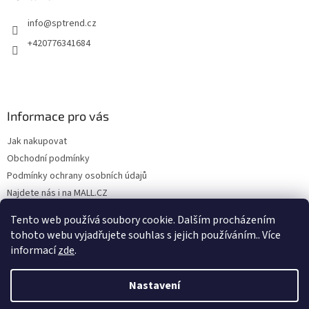
info
@
sptrend.cz
+420776341684
Informace pro vás
Jak nakupovat
Obchodní podmínky
Podmínky ochrany osobních údajů
Najdete nás i na MALL.CZ
Formulář pro odstoupení od Smlouvy
Tento web používá soubory cookie. Dalším procházením
Formulář pro uplatnění reklamace
tohoto webu vyjadřujete souhlas s jejich používáním.. Více
informací
zde
.
Nastavení
Vytvořil Shoptet