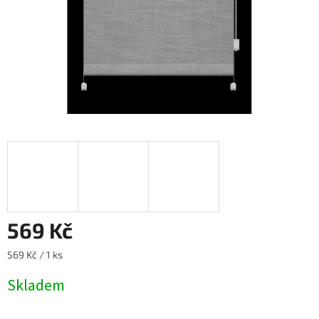
569 Kč
Měrná
569 Kč / 1 ks
cena:
Skladem