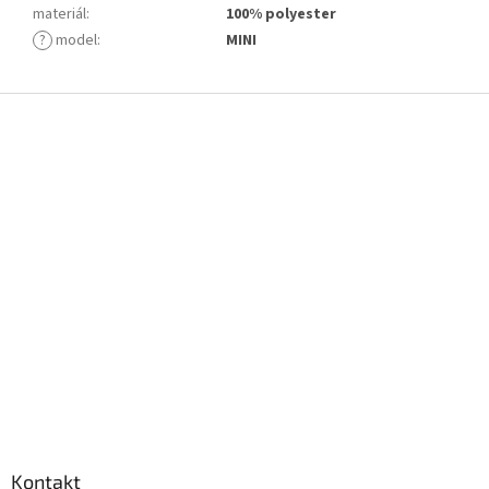
materiál
:
100% polyester
?
model
:
MINI
Z
á
p
a
t
í
Kontakt