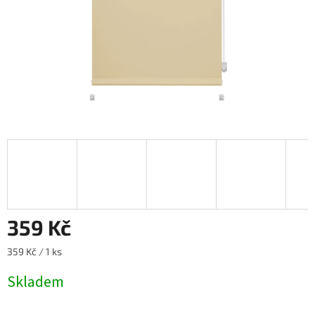
359 Kč
Měrná
359 Kč / 1 ks
cena:
Skladem