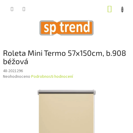
Přejít
NÁKUP
na
obsah
KOŠÍK
Roleta Mini Termo 57x150cm, b.908
béžová
48-2021296
Průměrné
Neohodnoceno
Podrobnosti hodnocení
hodnocení
produktu
je
0,0
z
5
hvězdiček.