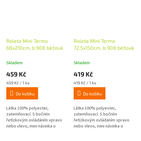
Roleta Mini Termo
Roleta Mini Termo
68x210cm, b.908 béžová
72,5x150cm, b.908 béžová
Skladem
Skladem
459 Kč
419 Kč
Měrná
Měrná
459 Kč / 1 ks
419 Kč / 1 ks
cena:
cena:
Do košíku
Do košíku
Látka 100% polyester,
Látka 100% polyester,
zatemňovací. S bočním
zatemňovací. S bočním
řetízkovým ovládáním vpravo
řetízkovým ovládáním vpravo
nebo vlevo, mini návinka o
nebo vlevo, mini návinka o
průměru 16mm, látka je z
průměru 16mm, látka je z
rubové strany potažena termo
rubové strany potažena termo