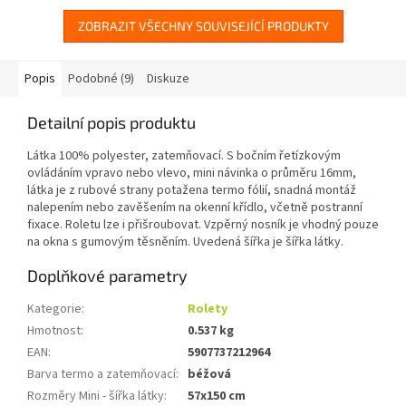
fólií, snadná montáž...
fólií, snadná montáž...
ZOBRAZIT VŠECHNY SOUVISEJÍCÍ PRODUKTY
Popis
Podobné (9)
Diskuze
Detailní popis produktu
Látka 100% polyester, zatemňovací. S bočním řetízkovým
ovládáním vpravo nebo vlevo, mini návinka o průměru 16mm,
látka je z rubové strany potažena termo fólií, snadná montáž
nalepením nebo zavěšením na okenní křídlo, včetně postranní
fixace. Roletu lze i přišroubovat. Vzpěrný nosník je vhodný pouze
na okna s gumovým těsněním. Uvedená šířka je šířka látky.
Doplňkové parametry
Kategorie
:
Rolety
Hmotnost
:
0.537 kg
EAN
:
5907737212964
Barva termo a zatemňovací
:
béžová
Rozměry Mini - šířka látky
:
57x150 cm