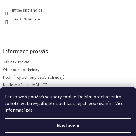
info
@
sptrend.cz
+420776341684
Informace pro vás
Jak nakupovat
Obchodní podmínky
Podmínky ochrany osobních údajů
Najdete nás i na MALL.CZ
Formulář pro odstoupení od Smlouvy
Tento web používá soubory cookie. Dalším procházením
Formulář pro uplatnění reklamace
tohoto webu vyjadřujete souhlas s jejich používáním.. Více
informací
zde
.
Nastavení
Vytvořil Shoptet