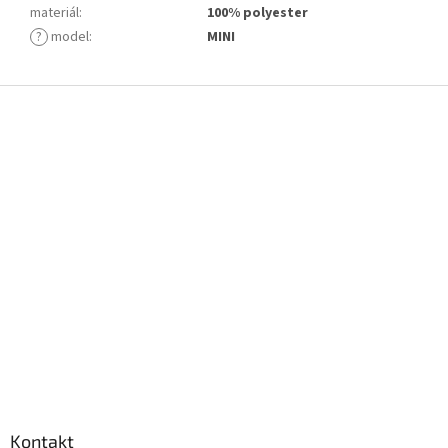
materiál
:
100% polyester
?
model
:
MINI
Z
á
p
a
t
í
Kontakt