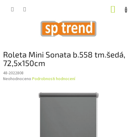
Přejít
NÁKUP
na
obsah
KOŠÍK
Roleta Mini Sonata b.558 tm.šedá,
72,5x150cm
48-2022808
Průměrné
Neohodnoceno
Podrobnosti hodnocení
hodnocení
produktu
je
0,0
z
5
hvězdiček.