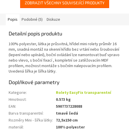
ZOBRAZIT VŠECHNY SOUVISEJÍCÍ PRODUKTY
Popis
Podobné (5)
Diskuze
Detailní popis produktu
100% polyester, látka je průsvitná, hřídel mini rolety průměr 16
mm, snadná montáž na okenní křídlo bez vrtání nebo šroubování
(lepení nebo upínání), boční ovládání lze namontovat buď vpravo
nebo vlevo, s boční fixací , kompletní se zatěžovacím MDF
profilem, možnost montáže s bočním nalepovacím profilem.
Uvedená šířka je šířka látky.
Doplňkové parametry
Kategorie
:
Rolety EasyFix transparentní
Hmotnost
:
0.573 kg
EAN
:
5907737228088
Barva transparentní
:
tmavě šedá
Rozměry Mini - šířka látky
:
72,5x150 cm
materiál
:
100% polyester