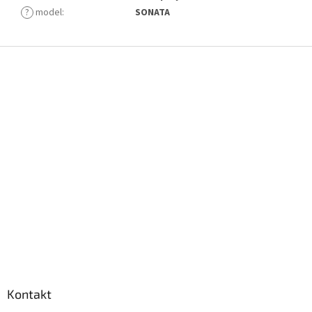
?
model
:
SONATA
Z
á
p
a
t
í
Kontakt