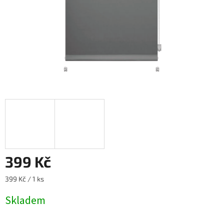
399 Kč
Měrná
399 Kč / 1 ks
cena:
Skladem