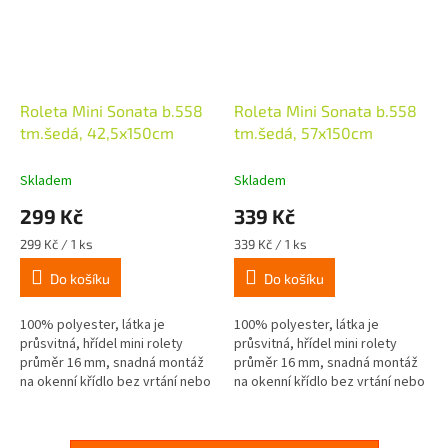
Roleta Mini Sonata b.558
Roleta Mini Sonata b.558
tm.šedá, 42,5x150cm
tm.šedá, 57x150cm
Skladem
Skladem
299 Kč
339 Kč
Měrná
Měrná
299 Kč / 1 ks
339 Kč / 1 ks
cena:
cena:
Do košíku
Do košíku
100% polyester, látka je
100% polyester, látka je
průsvitná, hřídel mini rolety
průsvitná, hřídel mini rolety
průměr 16 mm, snadná montáž
průměr 16 mm, snadná montáž
na okenní křídlo bez vrtání nebo
na okenní křídlo bez vrtání nebo
šroubování (lepení nebo
šroubování (lepení nebo
upínání), boční ovládání lze...
upínání), boční ovládání lze...