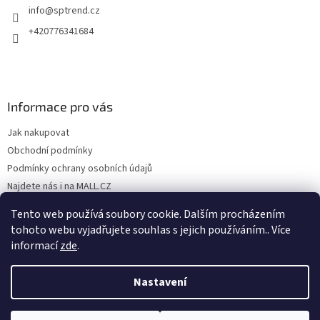
info
@
sptrend.cz
+420776341684
Informace pro vás
Jak nakupovat
Obchodní podmínky
Podmínky ochrany osobních údajů
Najdete nás i na MALL.CZ
Formulář pro odstoupení od Smlouvy
Tento web používá soubory cookie. Dalším procházením
Formulář pro uplatnění reklamace
tohoto webu vyjadřujete souhlas s jejich používáním.. Více
informací
zde
.
Nastavení
Vytvořil Shoptet