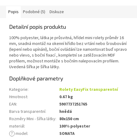
Popis
Podobné (5)
Diskuze
Detailní popis produktu
100% polyester, látka je průsvitná, hřídel mini rolety průměr 16
mm, snadná montáž na okenní křídlo bez vrtání nebo šroubování
(lepení nebo upínání), boční ovládání lze namontovat buď vpravo
nebo vlevo, s boční fixací , kompletní se zatěžovacím MDF
profilem, možnost montáže s bočním nalepovacím profilem.
Uvedená šířka je šířka látky.
Doplňkové parametry
Kategorie
:
Rolety EasyFix transparentní
Hmotnost
:
0.67 kg
EAN
:
5907737251765
Barva transparentní
:
hnědá
Rozměry Mini - šířka látky
:
80x150 cm
materiál
:
100% polyester
?
model
:
SONATA