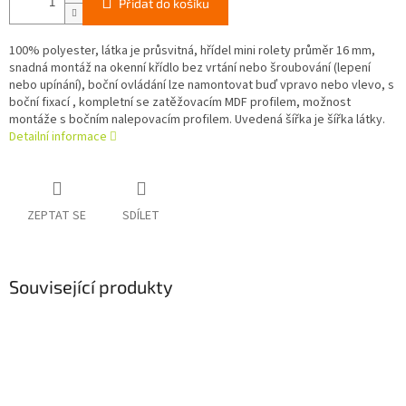
Přidat do košíku
100% polyester, látka je průsvitná, hřídel mini rolety průměr 16 mm,
snadná montáž na okenní křídlo bez vrtání nebo šroubování (lepení
nebo upínání), boční ovládání lze namontovat buď vpravo nebo vlevo, s
boční fixací , kompletní se zatěžovacím MDF profilem, možnost
montáže s bočním nalepovacím profilem. Uvedená šířka je šířka látky.
Detailní informace
ZEPTAT SE
SDÍLET
Související produkty