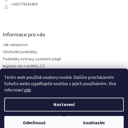
+420776341684
Informace pro vás
Jak nakupovat
Obchodní podmínky
Podmínky ochrany osobních údajů
Najdete nás i na MALL.CZ
Formulář pro odstoupení od Smlouvy
Tento web používá soubory cookie. Dalším procházením
Formulář pro uplatnění reklamace
tohoto webu vyjadřujete souhlas s jejich používáním.. Více
informací
zde
.
Nastavení
Vytvořil Shoptet
Odmítnout
Souhlasím
Copyright 2026
SP TREND
. Všechna práva vyhrazena.