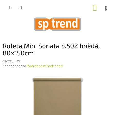
Přejít
NÁKUP
na
obsah
KOŠÍK
Roleta Mini Sonata b.502 hnědá,
80x150cm
48-2025176
Průměrné
Neohodnoceno
Podrobnosti hodnocení
hodnocení
produktu
je
0,0
z
5
hvězdiček.