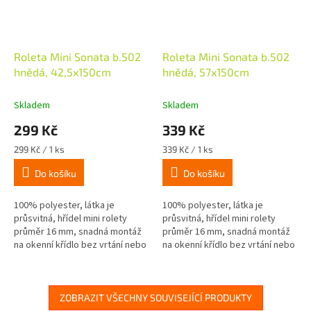
Roleta Mini Sonata b.502
Roleta Mini Sonata b.502
hnědá, 42,5x150cm
hnědá, 57x150cm
Skladem
Skladem
299 Kč
339 Kč
Měrná
Měrná
299 Kč / 1 ks
339 Kč / 1 ks
cena:
cena:
Do košíku
Do košíku
100% polyester, látka je
100% polyester, látka je
průsvitná, hřídel mini rolety
průsvitná, hřídel mini rolety
průměr 16 mm, snadná montáž
průměr 16 mm, snadná montáž
na okenní křídlo bez vrtání nebo
na okenní křídlo bez vrtání nebo
šroubování (lepení nebo
šroubování (lepení nebo
upínání), boční ovládání lze...
upínání), boční ovládání lze...
ZOBRAZIT VŠECHNY SOUVISEJÍCÍ PRODUKTY