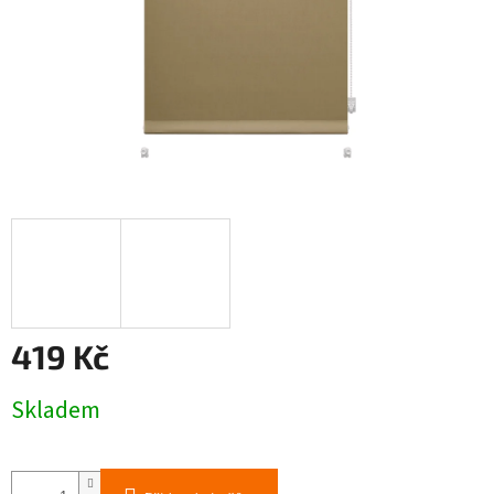
419 Kč
Měrná
Skladem
cena: