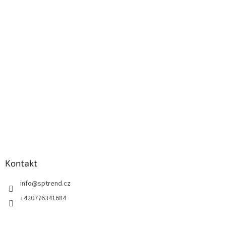
p
a
t
í
Kontakt
info
@
sptrend.cz
+420776341684