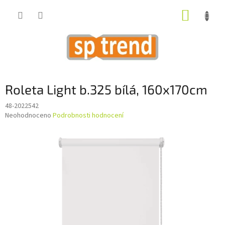
Přejít
NÁKUP
na
obsah
KOŠÍK
Roleta Light b.325 bílá, 160x170cm
48-2022542
Průměrné
Neohodnoceno
Podrobnosti hodnocení
hodnocení
produktu
je
0,0
z
5
hvězdiček.