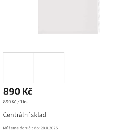
890 Kč
Měrná
890 Kč / 1 ks
cena:
Centrální sklad
Můžeme doručit do:
28.8.2026