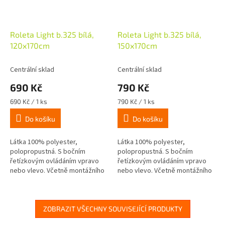
Roleta Light b.325 bílá,
Roleta Light b.325 bílá,
120x170cm
150x170cm
Centrální sklad
Centrální sklad
690 Kč
790 Kč
Měrná
Měrná
690 Kč / 1 ks
790 Kč / 1 ks
cena:
cena:
Do košíku
Do košíku
Látka 100% polyester,
Látka 100% polyester,
polopropustná. S bočním
polopropustná. S bočním
řetízkovým ovládáním vpravo
řetízkovým ovládáním vpravo
nebo vlevo. Včetně montážního
nebo vlevo. Včetně montážního
materiálu na stěnu nebo strop.
materiálu na stěnu nebo strop.
Šířka rolety - cca 3cm = šířka
Šířka rolety - cca 3cm = šířka
látky
látky
ZOBRAZIT VŠECHNY SOUVISEJÍCÍ PRODUKTY