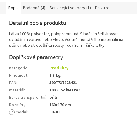
Popis
Podobné (4)
Související soubory (1)
Diskuze
Detailní popis produktu
Látka 100% polyester, polopropustná. S bočním řetízkovým
ovládáním vpravo nebo vlevo. Včetně montážního materiálu na
stěnu nebo strop. Šířka rolety - cca 3cm = šířka látky
Doplňkové parametry
Kategorie
:
Produkty
Hmotnost
:
1.3 kg
EAN
:
5907737225421
materiál
:
100% polyester
Barva transparentní
:
bílá
Rozměry
:
160x170 cm
?
model
:
LIGHT
Z
á