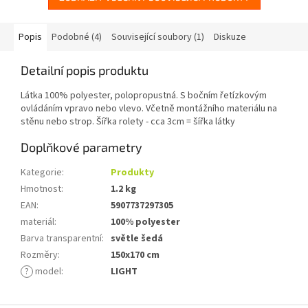
Popis
Podobné (4)
Související soubory (1)
Diskuze
Detailní popis produktu
Látka 100% polyester, polopropustná. S bočním řetízkovým
ovládáním vpravo nebo vlevo. Včetně montážního materiálu na
stěnu nebo strop. Šířka rolety - cca 3cm = šířka látky
Doplňkové parametry
Kategorie
:
Produkty
Hmotnost
:
1.2 kg
EAN
:
5907737297305
materiál
:
100% polyester
Barva transparentní
:
světle šedá
Rozměry
:
150x170 cm
?
model
:
LIGHT