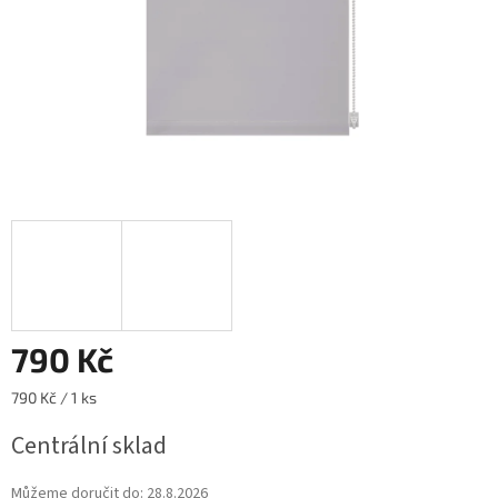
790 Kč
Měrná
790 Kč / 1 ks
cena:
Centrální sklad
Můžeme doručit do:
28.8.2026