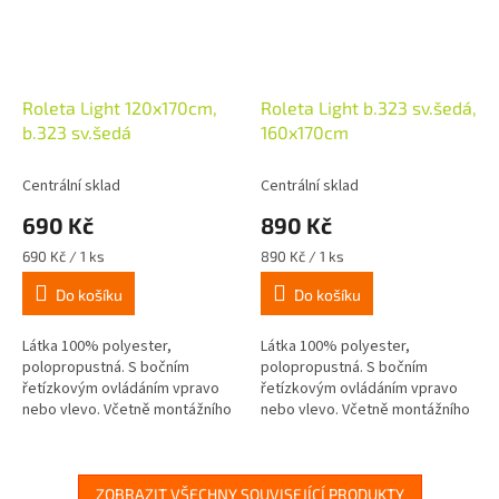
Roleta Light 120x170cm,
Roleta Light b.323 sv.šedá,
b.323 sv.šedá
160x170cm
Centrální sklad
Centrální sklad
690 Kč
890 Kč
Měrná
Měrná
690 Kč / 1 ks
890 Kč / 1 ks
cena:
cena:
Do košíku
Do košíku
Látka 100% polyester,
Látka 100% polyester,
polopropustná. S bočním
polopropustná. S bočním
řetízkovým ovládáním vpravo
řetízkovým ovládáním vpravo
nebo vlevo. Včetně montážního
nebo vlevo. Včetně montážního
materiálu na stěnu nebo strop.
materiálu na stěnu nebo strop.
Šířka rolety - cca 3cm = šířka
Šířka rolety - cca 3cm = šířka
látky
látky
ZOBRAZIT VŠECHNY SOUVISEJÍCÍ PRODUKTY