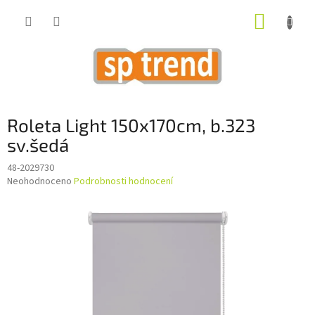
Přejít
NÁKUP
na
obsah
KOŠÍK
Roleta Light 150x170cm, b.323
sv.šedá
48-2029730
Průměrné
Neohodnoceno
Podrobnosti hodnocení
hodnocení
produktu
je
0,0
z
5
hvězdiček.