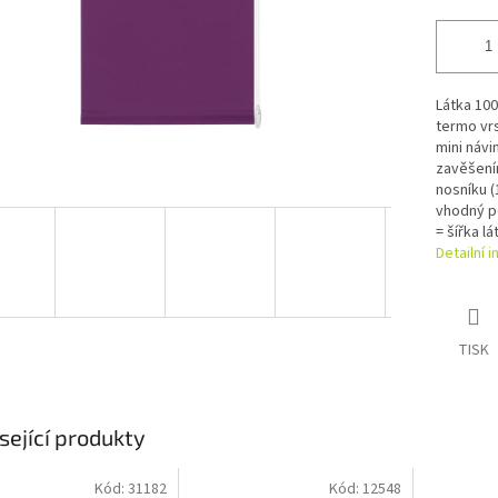
Látka 10
termo vr
mini náv
zavěšení
nosníku (
vhodný p
= šířka lá
Detailní 
TISK
sející produkty
Kód:
31182
Kód:
12548