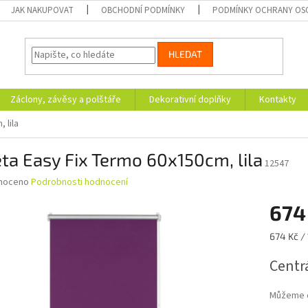
JAK NAKUPOVAT
OBCHODNÍ PODMÍNKY
PODMÍNKY OCHRANY OS
HLEDAT
Záclony, závěsy a polštáře
Dekorativní doplňky
Kontakty
 lila
ta Easy Fix Termo 60x150cm, lila
12547
né
noceno
Podrobnosti hodnocení
ní
674
u
Měrná
674 Kč / 
cena:
Centrá
ek.
Můžeme d