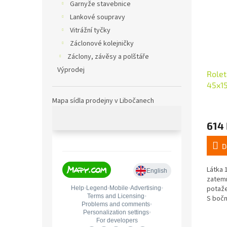
Garnyže stavebnice
Lankové soupravy
Vitrážní tyčky
Záclonové kolejničky
Záclony, závěsy a polštáře
Výprodej
Rolet
45x15
Mapa sídla prodejny v Libočanech
614
D
Látka 
zatemň
potaže
S bočn
ovládá
mini n