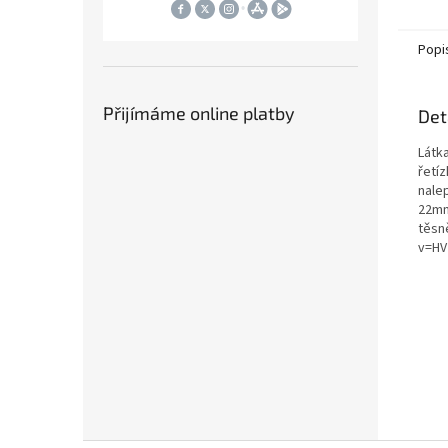
snadná
Popi
Přijímáme online platby
Det
Látk
řetí
nale
22mm
těsn
v=HV