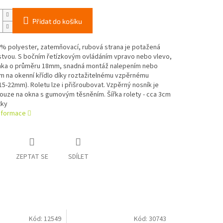
Přidat do košíku
0% polyester, zatemňovací, rubová strana je potažená
stvou. S bočním řetízkovým ovládáním vpravo nebo vlevo,
inka o průměru 18mm, snadná montáž nalepením nebo
m na okenní křídlo díky roztažitelnému vzpěrnému
15-22mm). Roletu lze i přišroubovat. Vzpěrný nosník je
ouze na okna s gumovým těsněním. Šířka rolety - cca 3cm
tky
informace
ZEPTAT SE
SDÍLET
Kód:
12549
Kód:
30743