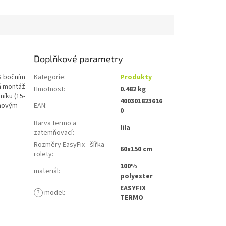
snadná montáž...
ka o průměru 18mm,
táž...
Doplňkové parametry
S bočním
Kategorie
:
Produkty
á montáž
Hmotnost
:
0.482 kg
íku (15-
400301823616
umovým
EAN
:
0
Barva termo a
lila
zatemňovací
:
Rozměry EasyFix - šířka
60x150 cm
rolety
:
100%
materiál
:
polyester
EASYFIX
?
model
:
TERMO