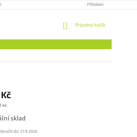
OBNÍCH ÚDAJŮ
NAJDETE NÁS I NA MALL.CZ
Přihlášení
FORMULÁŘ PRO ODSTOU
NÁKUPNÍ
Prázdný košík
KOŠÍK
 Kč
1 ks
lní sklad
oručit do:
27.8.2026