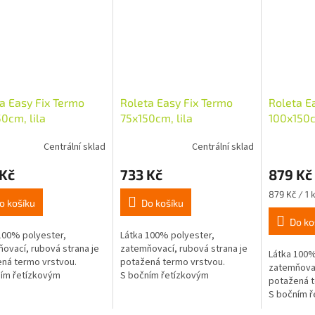
a Easy Fix Termo
Roleta Easy Fix Termo
Roleta E
0cm, lila
75x150cm, lila
100x150c
Centrální sklad
Centrální sklad
 Kč
733 Kč
879 Kč
Měrná
879 Kč / 1 
o košíku
Do košíku
cena:
Do ko
100% polyester,
Látka 100% polyester,
ovací, rubová strana je
zatemňovací, rubová strana je
Látka 100%
ná termo vrstvou.
potažená termo vrstvou.
zatemňovac
ím řetízkovým
S bočním řetízkovým
potažená t
ním vpravo nebo vlevo,
ovládáním vpravo nebo vlevo,
S bočním ř
ávinka o průměru 18mm,
mini návinka o průměru 18mm,
ovládáním 