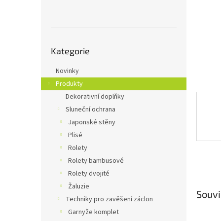
n
e
l
Přeskočit
Kategorie
kategorie
Novinky
Produkty
Dekorativní doplňky
Sluneční ochrana
Japonské stěny
Plisé
Rolety
Rolety bambusové
Rolety dvojité
Žaluzie
Souvi
Techniky pro zavěšení záclon
Garnyže komplet