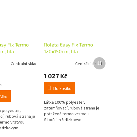
asy Fix Termo
Roleta Easy Fix Termo
m, lila
120x150cm, lila
Další
Centrální sklad
Centrální sklad
produkt
1 027 Kč
ks
Do košíku
šíku
Látka 100% polyester,
zatemňovací, rubová strana je
 polyester,
potažená termo vrstvou.
í, rubová strana je
S bočním řetízkovým
ermo vrstvou.
ovládáním vpravo nebo vlevo,
etízkovým
mini návinka o průměru 18mm,
vpravo nebo vlevo,