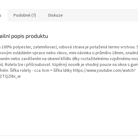
 montáž...
snadná montáž...
mini návin
snadná mon
s
Podobné (7)
Diskuze
ailní popis produktu
a 100% polyester, zatemňovací, rubová strana je potažená termo vrstvou. 
zkovým ovládáním vpravo nebo vlevo, mini návinka o průměru 18mm, snadn
pením nebo zavěšením na okenní křídlo díky roztažitelnému vzpěrnému nosn
). Roletu lze i přišroubovat. Vzpěrný nosník je vhodný pouze na okna s g
ěním. Šířka rolety - cca 3cm = šířka látky https://www.youtube.com/watch?
ZTQZI8x_w