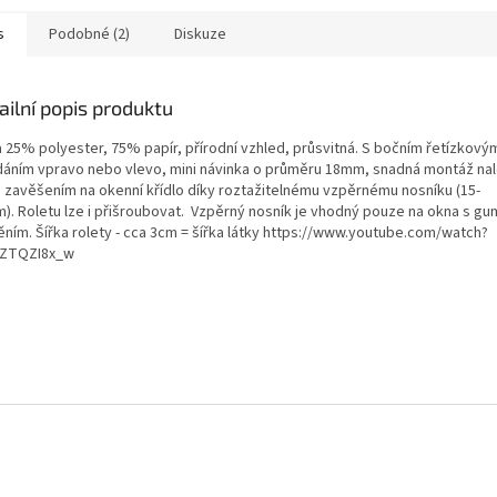
nebo zavěšením...
nebo zavěš
s
Podobné (2)
Diskuze
ailní popis produktu
a 25% polyester, 75% papír, přírodní vzhled, průsvitná. S bočním řetízkový
dáním vpravo nebo vlevo, mini návinka o průměru 18mm, snadná montáž na
 zavěšením na okenní křídlo díky roztažitelnému vzpěrnému nosníku (15-
). Roletu lze i přišroubovat. Vzpěrný nosník je vhodný pouze na okna s 
ěním. Šířka rolety - cca 3cm = šířka látky https://www.youtube.com/watch?
ZTQZI8x_w