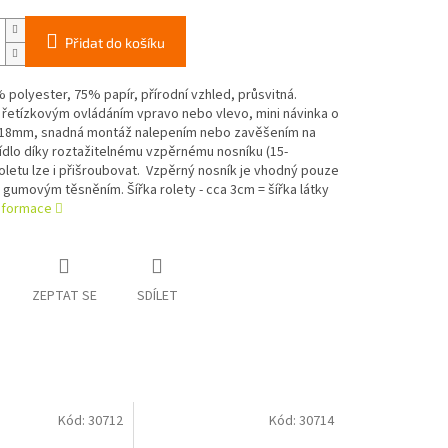
Přidat do košíku
 polyester, 75% papír, přírodní vzhled, průsvitná.
řetízkovým ovládáním vpravo nebo vlevo, mini návinka o
18mm, snadná montáž nalepením nebo zavěšením na
ídlo díky roztažitelnému vzpěrnému nosníku (15-
letu lze i přišroubovat. Vzpěrný nosník je vhodný pouze
 gumovým těsněním. Šířka rolety - cca 3cm = šířka látky
informace
ZEPTAT SE
SDÍLET
Kód:
30712
Kód:
30714