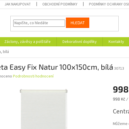
JAK NAKUPOVAT
OBCHODNÍ PODMÍNKY
PODMÍNKY OCHRANY OS
HLEDAT
Záclony, závěsy a polštáře
Dekorativní doplňky
Kontakty
, bílá
ta Easy Fix Natur 100x150cm, bílá
30713
né
noceno
Podrobnosti hodnocení
ní
998
u
Měrná
998 Kč / 
cena:
Centrá
ek.
Můžeme d