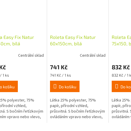
a Easy Fix Natur
Roleta Easy Fix Natur
Roleta E
0cm, bílá
60x150cm, bílá
75x150, b
Centrální sklad
Centrální sklad
Kč
741 Kč
832 Kč
Měrná
Měrná
/ 1 ks
741 Kč / 1 ks
832 Kč / 1 
cena:
cena:
o košíku
Do košíku
Do ko
25% polyester, 75%
Látka 25% polyester, 75%
Látka 25% 
přírodní vzhled,
papír, přírodní vzhled,
papír, přír
tná. S bočním řetízkovým
průsvitná. S bočním řetízkovým
průsvitná.
ním vpravo nebo vlevo,
ovládáním vpravo nebo vlevo,
ovládáním 
ávinka o průměru 18mm,
mini návinka o průměru 18mm,
mini návin
á montáž nalepením
snadná montáž nalepením
snadná mo