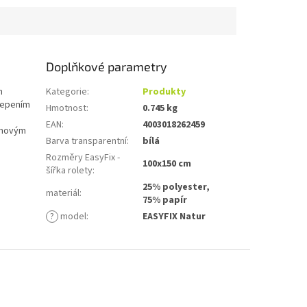
ením...
nebo zavěšením...
Doplňkové parametry
m
Kategorie
:
Produkty
lepením
Hmotnost
:
0.745 kg
EAN
:
4003018262459
gumovým
Barva transparentní
:
bílá
Rozměry EasyFix -
100x150 cm
šířka rolety
:
25% polyester,
materiál
:
75% papír
?
model
:
EASYFIX Natur