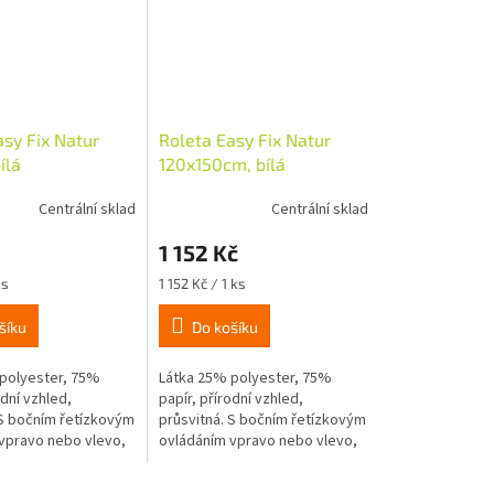
asy Fix Natur
Roleta Easy Fix Natur
ílá
120x150cm, bílá
Centrální sklad
Centrální sklad
1 152 Kč
Měrná
ks
1 152 Kč / 1 ks
cena:
šíku
Do košíku
polyester, 75%
Látka 25% polyester, 75%
odní vzhled,
papír, přírodní vzhled,
 S bočním řetízkovým
průsvitná. S bočním řetízkovým
vpravo nebo vlevo,
ovládáním vpravo nebo vlevo,
ka o průměru 18mm,
mini návinka o průměru 18mm,
ntáž nalepením
snadná montáž nalepením