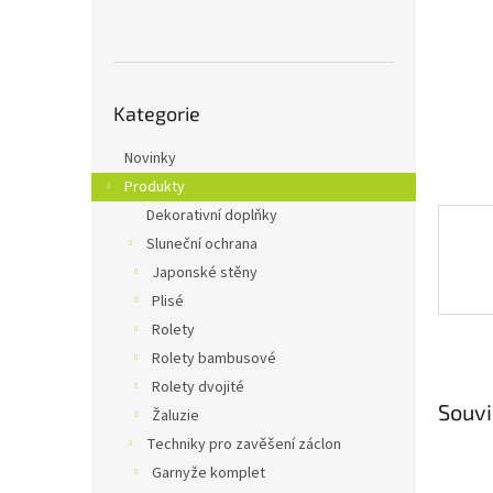
n
e
l
Přeskočit
Kategorie
kategorie
Novinky
Produkty
Dekorativní doplňky
Sluneční ochrana
Japonské stěny
Plisé
Rolety
Rolety bambusové
Rolety dvojité
Souvi
Žaluzie
Techniky pro zavěšení záclon
Garnyže komplet