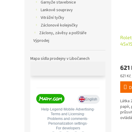
Garnyže stavebnice
Lankové soupravy
Vitrážní tyčky
Záclonové kolejničky
Záclony, závěsy a polštáře
Rolet
Výprodej
45x15
Mapa sídla prodejny v Libočanech
621 
Měrná
621 Kč 
cena:
D
Látka 
papír, 
průsvi
ovládá
mini n
snadn