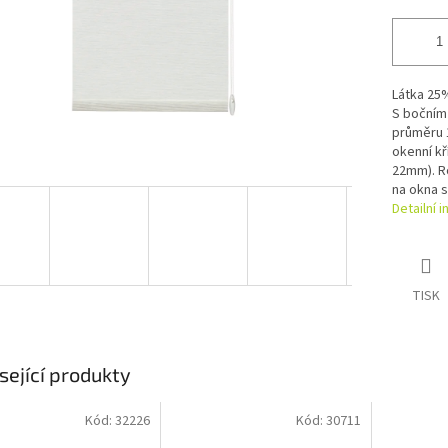
Látka 25%
S bočním 
průměru 
okenní kř
22mm). Ro
na okna s
Detailní 
TISK
sející produkty
Kód:
32226
Kód:
30711