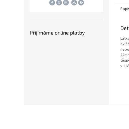
nebo...
Popi
Det
Přijímáme online platby
Látk
ovlá
nebo
22mm
těsn
v=HV
Z
á
p
a