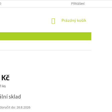
OBNÍCH ÚDAJŮ
NAJDETE NÁS I NA MALL.CZ
Přihlášení
FORMULÁŘ PRO ODSTOU
NÁKUPNÍ
Prázdný košík
KOŠÍK
 Kč
1 ks
lní sklad
oručit do:
26.8.2026