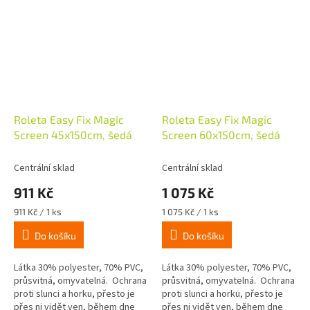
Roleta Easy Fix Magic
Roleta Easy Fix Magic
Screen 45x150cm, šedá
Screen 60x150cm, šedá
Centrální sklad
Centrální sklad
911 Kč
1 075 Kč
Měrná
Měrná
911 Kč / 1 ks
1 075 Kč / 1 ks
cena:
cena:
Do košíku
Do košíku
Látka 30% polyester, 70% PVC,
Látka 30% polyester, 70% PVC,
průsvitná, omyvatelná. Ochrana
průsvitná, omyvatelná. Ochrana
proti slunci a horku, přesto je
proti slunci a horku, přesto je
přes ni vidět ven, během dne
přes ni vidět ven, během dne