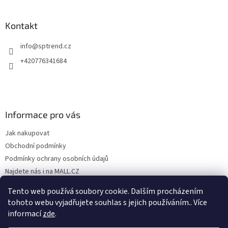
Kontakt
info
@
sptrend.cz
+420776341684
Informace pro vás
Jak nakupovat
Obchodní podmínky
Podmínky ochrany osobních údajů
Najdete nás i na MALL.CZ
Formulář pro odstoupení od Smlouvy
Tento web používá soubory cookie. Dalším procházením
Formulář pro uplatnění reklamace
tohoto webu vyjadřujete souhlas s jejich používáním.. Více
informací
zde
.