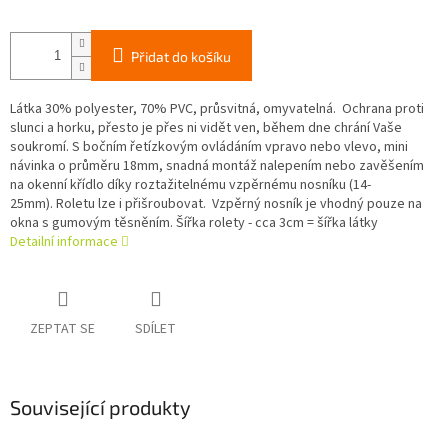
Přidat do košíku
Látka 30% polyester, 70% PVC, průsvitná, omyvatelná. Ochrana proti
slunci a horku, přesto je přes ni vidět ven, během dne chrání Vaše
soukromí. S bočním řetízkovým ovládáním vpravo nebo vlevo, mini
návinka o průměru 18mm, snadná montáž nalepením nebo zavěšením
na okenní křídlo díky roztažitelnému vzpěrnému nosníku (14-
25mm). Roletu lze i přišroubovat. Vzpěrný nosník je vhodný pouze na
okna s gumovým těsněním. Šířka rolety - cca 3cm = šířka látky
Detailní informace
ZEPTAT SE
SDÍLET
Související produkty