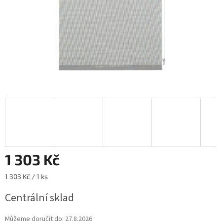
1 303 Kč
Měrná
1 303 Kč / 1 ks
cena:
Centrální sklad
Můžeme doručit do:
27.8.2026