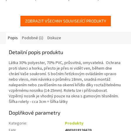
chrání Vaše soukromí. S bočním
chrání Vaše soukromí. S bočním
řetízkovým ovládáním...
řetízkovým ovládáním...
ZOBRAZIT VŠECHNY SOUVISEJÍCÍ PRODUKTY
Popis
Podobné (1)
Diskuze
Detailní popis produktu
Látka 30% polyester, 70% PVC, průsvitná, omyvatelná. Ochrana
proti slunci a horku, přesto je přes ni vidět ven, během dne
chrání Vaše soukromí. S bočním řetízkovým ovládáním vpravo
nebo vlevo, mini návinka o průměru 18mm, snadná montáž
nalepením nebo zavěšením na okenní křídlo díky roztažitelnému
vzpěrnému nosníku (14-25mm). Roletu lze i přišroubovat.
Vzpěrný nosník je vhodný pouze na okna s gumovým těsněním.
Šířka rolety - cca 3cm = šířka látky
Doplňkové parametry
Kategorie
:
Produkty
EAN
:
4003018326670