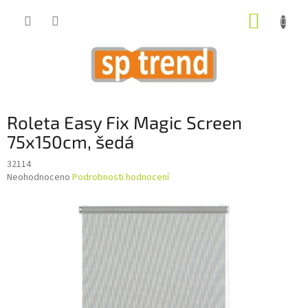
Přejít
NÁKUP
na
obsah
KOŠÍK
Roleta Easy Fix Magic Screen
75x150cm, šedá
32114
Průměrné
Neohodnoceno
Podrobnosti hodnocení
hodnocení
produktu
je
0,0
z
5
hvězdiček.