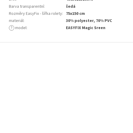
Barva transparentní
:
šedá
Rozměry EasyFix - šířka rolety
:
75x150 cm
materiál
:
30% polyester, 70% PVC
?
model
:
EASYFIX Magic Sreen
Z
á
p
a
t
í