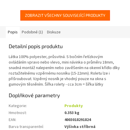
zavěšením na okenní křídlo
zavěšením na okenní křídlo
díky...
díky...
ZOBRAZIT VŠECHNY SOUVISEJÍCÍ PRODUKTY
Popis
Podobné (1)
Diskuze
Detailní popis produktu
Látka 100% polyester, průsvitná. S bočním řetízkovým
ovládáním vpravo nebo vlevo, mini návinka o průměru 18mm,
snadná montáž nalepením nebo zavěšením na okenní křídlo díky
roztažitelnému vzpěrnému nosníku (15-22mm). Roletu lze i
přišroubovat. Vzpěrný nosník je vhodný pouze na okna s
gumovým těsněním. Šířka rolety - cca 3cm = šířka látky
Doplňkové parametry
Kategorie
:
Produkty
Hmotnost
:
0.353 kg
EAN
:
4003018291824
Barva transparentní
:
Výšivka stříbrná