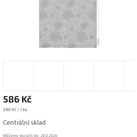
586 Kč
Měrná
586 Kč / 1 ks
cena:
Centrální sklad
Můžeme doručit do:
28.8.2026