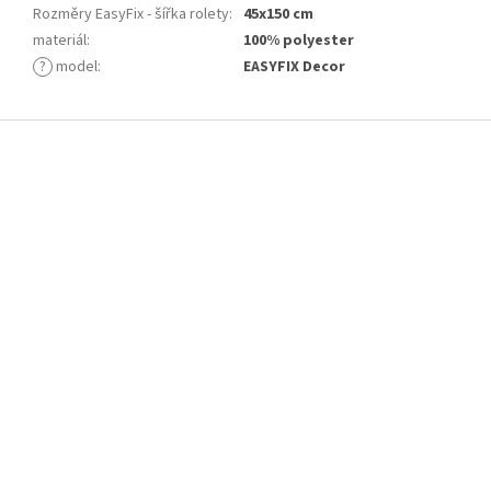
Rozměry EasyFix - šířka rolety
:
45x150 cm
materiál
:
100% polyester
?
model
:
EASYFIX Decor
Z
á
p
a
t
í