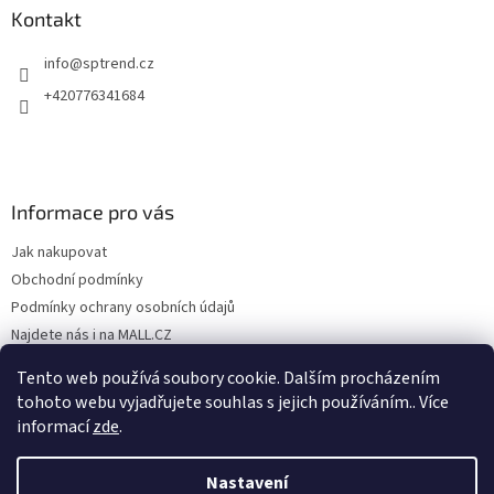
Kontakt
info
@
sptrend.cz
+420776341684
Informace pro vás
Jak nakupovat
Obchodní podmínky
Podmínky ochrany osobních údajů
Najdete nás i na MALL.CZ
Formulář pro odstoupení od Smlouvy
Tento web používá soubory cookie. Dalším procházením
Formulář pro uplatnění reklamace
tohoto webu vyjadřujete souhlas s jejich používáním.. Více
informací
zde
.
Nastavení
Vytvořil Shoptet