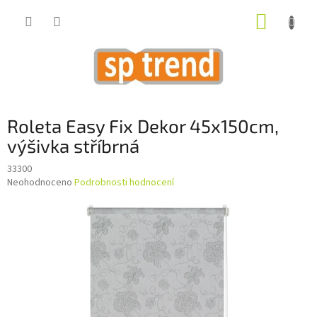
Přejít
NÁKUP
na
obsah
KOŠÍK
Roleta Easy Fix Dekor 45x150cm,
výšivka stříbrná
33300
Průměrné
Neohodnoceno
Podrobnosti hodnocení
hodnocení
produktu
je
0,0
z
5
hvězdiček.