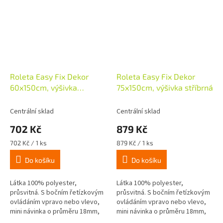
Roleta Easy Fix Dekor
Roleta Easy Fix Dekor
60x150cm, výšivka
75x150cm, výšivka stříbrná
stříbrná
Centrální sklad
Centrální sklad
702 Kč
879 Kč
Měrná
Měrná
702 Kč / 1 ks
879 Kč / 1 ks
cena:
cena:
Do košíku
Do košíku
Látka 100% polyester,
Látka 100% polyester,
průsvitná. S bočním řetízkovým
průsvitná. S bočním řetízkovým
ovládáním vpravo nebo vlevo,
ovládáním vpravo nebo vlevo,
mini návinka o průměru 18mm,
mini návinka o průměru 18mm,
snadná montáž nalepením nebo
snadná montáž nalepením nebo