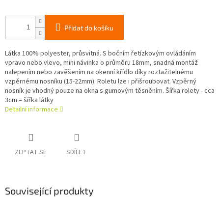
Přidat do košíku
Látka 100% polyester, průsvitná. S bočním řetízkovým ovládáním
vpravo nebo vlevo, mini návinka o průměru 18mm, snadná montáž
nalepením nebo zavěšením na okenní křídlo díky roztažitelnému
vzpěrnému nosníku (15-22mm). Roletu lze i přišroubovat. Vzpěrný
nosník je vhodný pouze na okna s gumovým těsněním. Šířka rolety - cca
3cm = šířka látky
Detailní informace
ZEPTAT SE
SDÍLET
Související produkty