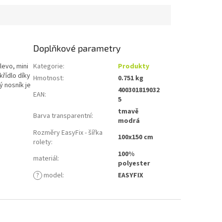
.
křídlo díky...
Doplňkové parametry
levo, mini
Kategorie
:
Produkty
řídlo díky
Hmotnost
:
0.751 kg
ý nosník je
400301819032
EAN
:
5
tmavě
Barva transparentní
:
modrá
Rozměry EasyFix - šířka
100x150 cm
rolety
:
100%
materiál
:
polyester
?
model
:
EASYFIX