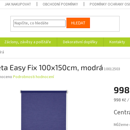
JAK NAKUPOVAT
OBCHODNÍ PODMÍNKY
PODMÍNKY OCHRANY OS
HLEDAT
Záclony, závěsy a polštáře
Dekorativní doplňky
Kontakty
drá
eta Easy Fix 100x150cm, modrá
10012503
né
noceno
Podrobnosti hodnocení
ní
998
u
Měrná
998 Kč / 
cena:
Centrá
ek.
Můžeme d