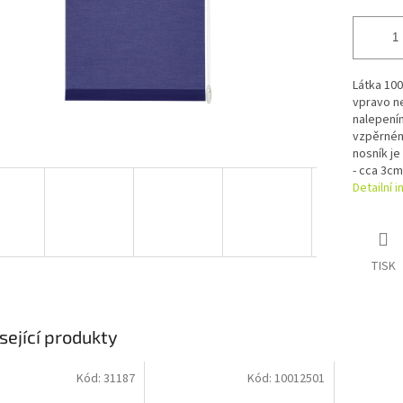
Látka 100
vpravo n
nalepení
vzpěrnému
nosník j
- cca 3cm
Detailní 
TISK
sející produkty
Kód:
31187
Kód:
10012501