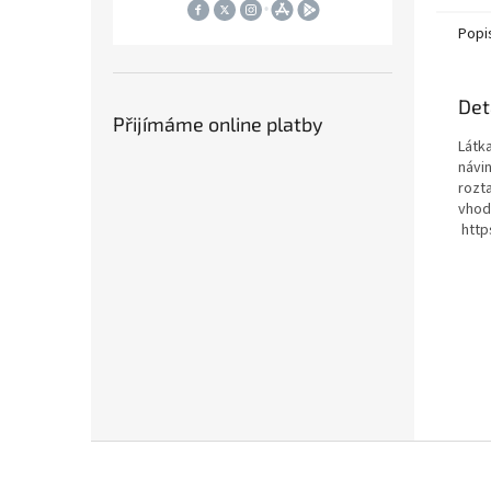
křídlo 
Popi
Det
Přijímáme online platby
Látk
návi
rozt
vhod
http
Z
á