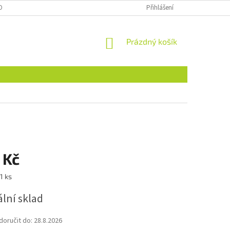
OBNÍCH ÚDAJŮ
NAJDETE NÁS I NA MALL.CZ
Přihlášení
FORMULÁŘ PRO ODSTOU
NÁKUPNÍ
Prázdný košík
KOŠÍK
 Kč
1 ks
lní sklad
oručit do:
28.8.2026