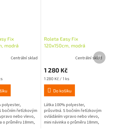
asy Fix
Roleta Easy Fix
m, modrá
120x150cm, modrá
Další
Centrální sklad
Centrální sklad
produkt
1 280 Kč
Měrná
ks
1 280 Kč / 1 ks
cena:
šíku
Do košíku
 polyester,
Látka 100% polyester,
 S bočním řetízkovým
průsvitná. S bočním řetízkovým
vpravo nebo vlevo,
ovládáním vpravo nebo vlevo,
ka o průměru 18mm,
mini návinka o průměru 18mm,
ntáž nalepením
snadná montáž nalepením
ením na okenní
nebo zavěšením na okenní