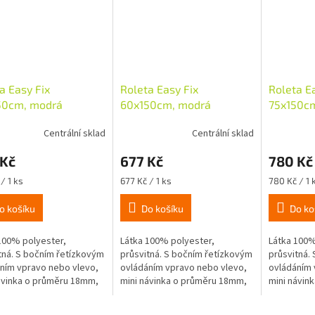
a Easy Fix
Roleta Easy Fix
Roleta E
50cm, modrá
60x150cm, modrá
75x150c
Centrální sklad
Centrální sklad
 Kč
677 Kč
780 Kč
Měrná
Měrná
/ 1 ks
677 Kč / 1 ks
780 Kč / 1 
cena:
cena:
o košíku
Do košíku
Do ko
100% polyester,
Látka 100% polyester,
Látka 100%
tná. S bočním řetízkovým
průsvitná. S bočním řetízkovým
průsvitná.
ním vpravo nebo vlevo,
ovládáním vpravo nebo vlevo,
ovládáním 
ávinka o průměru 18mm,
mini návinka o průměru 18mm,
mini návin
á montáž nalepením
snadná montáž nalepením
snadná mo
avěšením na okenní
nebo zavěšením na okenní
nebo zavěš