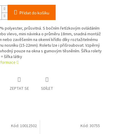
Přidat do košíku
% polyester, průsvitná. S bočním řetízkovým ovládáním
ebo vlevo, mini návinka o průměru 18mm, snadná montáž
m nebo zavěšením na okenní křídlo díky roztažitelnému
 nosníku (15-22mm). Roletu lze i přišroubovat. Vzpěrný
e vhodný pouze na okna s gumovým těsněním. Šířka rolety
 = šířka látky
informace
ZEPTAT SE
SDÍLET
Kód:
10012502
Kód:
30755