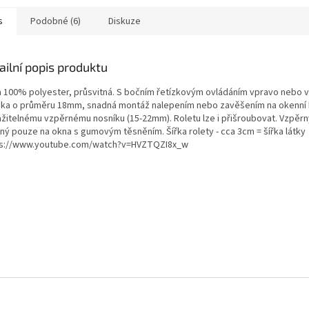
díky...
křídlo díky...
křídlo díky..
s
Podobné (6)
Diskuze
ailní popis produktu
a 100% polyester, průsvitná. S bočním řetízkovým ovládáním vpravo nebo v
nka o průměru 18mm, snadná montáž nalepením nebo zavěšením na okenní k
ažitelnému vzpěrnému nosníku (15-22mm). Roletu lze i přišroubovat. Vzpěrn
ný pouze na okna s gumovým těsněním. Šířka rolety - cca 3cm = šířka látky
s://www.youtube.com/watch?v=HVZTQZI8x_w