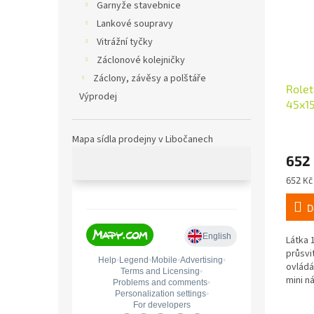
Garnyže stavebnice
Lankové soupravy
Vitrážní tyčky
Záclonové kolejničky
Záclony, závěsy a polštáře
Rolet
Výprodej
45x1
Mapa sídla prodejny v Libočanech
652
Měrná
652 Kč 
cena:
D
Látka 
průsvi
ovládá
mini n
snadn
nebo z