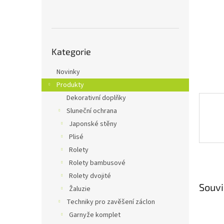
n
e
l
Přeskočit
Kategorie
kategorie
Novinky
Produkty
Dekorativní doplňky
Sluneční ochrana
Japonské stěny
Plisé
Rolety
Rolety bambusové
Rolety dvojité
Souvi
Žaluzie
Techniky pro zavěšení záclon
Garnyže komplet