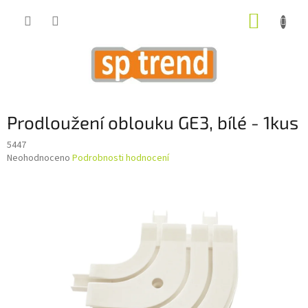
Přejít
NÁKUP
na
obsah
KOŠÍK
Prodloužení oblouku GE3, bílé - 1kus
5447
Průměrné
Neohodnoceno
Podrobnosti hodnocení
hodnocení
produktu
je
0,0
z
5
hvězdiček.