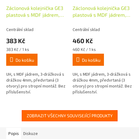
Záclonová kolejnička GE3
Záclonová kolejnička GE3
plastová s MDF jádrem,
plastová s MDF jádrem,
120cm - bílá
150cm - bílá
Centrální sklad
Centrální sklad
383 Kč
460 Kč
Měrná
Měrná
383 Kč / 1 ks
460 Kč / 1 ks
cena:
cena:
Do košíku
Do košíku
UH, s MDF jádrem, 3-drážková s
UH, s MDF jádrem, 3-drážková s
drážkou 4mm, předvrtaná (3
drážkou 4mm, předvrtaná (3
otvory) pro stropní montáž. Bez
otvory) pro stropní montáž. Bez
příslušenství.
příslušenství.
ZOBRAZIT VŠECHNY SOUVISEJÍCÍ PRODUKTY
Popis
Diskuze