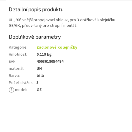
Detailní popis produktu
UH, 90° vnější propojovací oblouk, pro 3-drážková kolejničku
GE/GK, předvrtaný pro stropní montáž.
Doplňkové parametry
Kategorie
:
Záclonové kolejničky
Hmotnost
:
0.119 kg
EAN
:
4003018054474
materiál
:
UH
Barva
:
bílá
Počet drážek
:
3
?
model
:
GE
Z
á
p
a