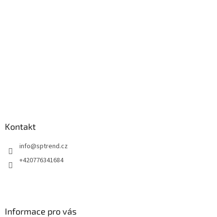
t
í
Kontakt
info
@
sptrend.cz
+420776341684
Informace pro vás