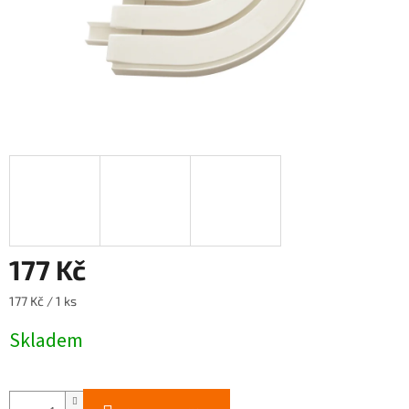
177 Kč
Měrná
177 Kč / 1 ks
cena:
Skladem