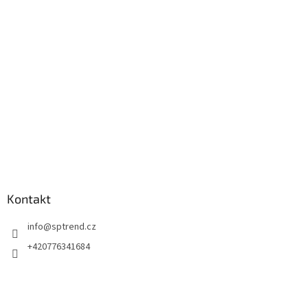
a
t
í
Kontakt
info
@
sptrend.cz
+420776341684