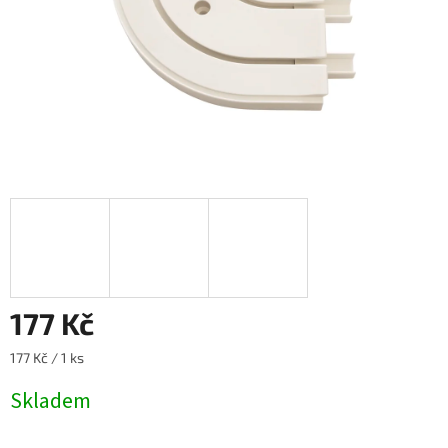
177 Kč
Měrná
177 Kč / 1 ks
cena:
Skladem