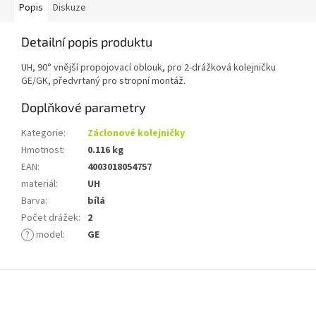
Popis
Diskuze
Detailní popis produktu
UH, 90° vnější propojovací oblouk, pro 2-drážková kolejničku
GE/GK, předvrtaný pro stropní montáž.
Doplňkové parametry
Kategorie
:
Záclonové kolejničky
Hmotnost
:
0.116 kg
EAN
:
4003018054757
materiál
:
UH
Barva
:
bílá
Počet drážek
:
2
?
model
:
GE
Z
á
p