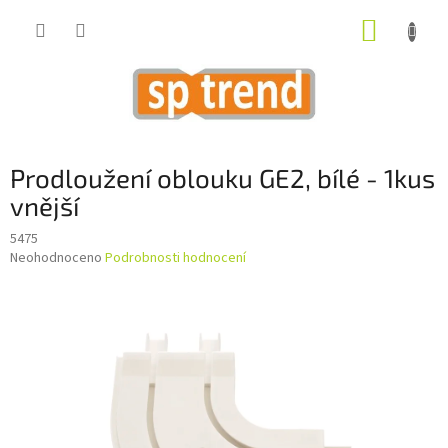
Přejít
NÁKUP
na
obsah
KOŠÍK
Prodloužení oblouku GE2, bílé - 1kus
vnější
5475
Průměrné
Neohodnoceno
Podrobnosti hodnocení
hodnocení
produktu
je
0,0
z
5
hvězdiček.