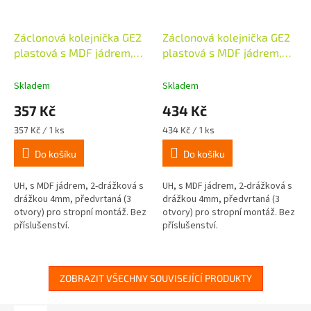
Záclonová kolejnička GE2
Záclonová kolejnička GE2
plastová s MDF jádrem,
plastová s MDF jádrem,
120cm - bílá
150cm - bílá
Skladem
Skladem
357 Kč
434 Kč
Měrná
Měrná
357 Kč / 1 ks
434 Kč / 1 ks
cena:
cena:
Do košíku
Do košíku
UH, s MDF jádrem, 2-drážková s
UH, s MDF jádrem, 2-drážková s
drážkou 4mm, předvrtaná (3
drážkou 4mm, předvrtaná (3
otvory) pro stropní montáž. Bez
otvory) pro stropní montáž. Bez
příslušenství.
příslušenství.
ZOBRAZIT VŠECHNY SOUVISEJÍCÍ PRODUKTY