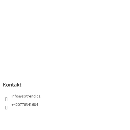
a
t
í
Kontakt
info
@
sptrend.cz
+420776341684