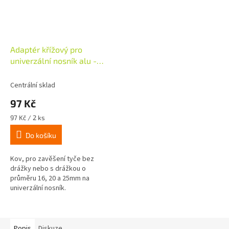
Adaptér křížový pro
univerzální nosník alu -
2ks
Centrální sklad
97 Kč
Měrná
97 Kč / 2 ks
cena:
Do košíku
Kov, pro zavěšení tyče bez
drážky nebo s drážkou o
průměru 16, 20 a 25mm na
univerzální nosník.
Popis
Diskuze