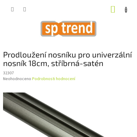
Přejít
NÁKUP
na
obsah
KOŠÍK
Prodloužení nosníku pro univerzální
nosník 18cm, stříbrná-satén
32307
Průměrné
Neohodnoceno
Podrobnosti hodnocení
hodnocení
produktu
je
0,0
z
5
hvězdiček.