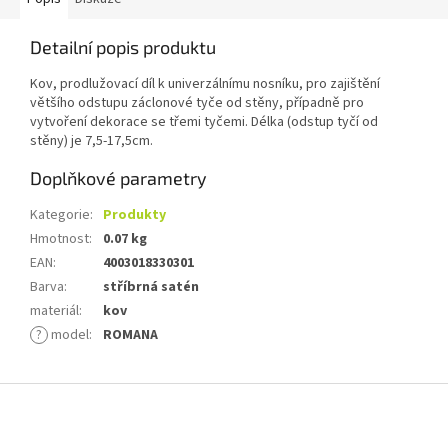
Detailní popis produktu
Kov, prodlužovací díl k univerzálnímu nosníku, pro zajištění
většího odstupu záclonové tyče od stěny, případně pro
vytvoření dekorace se třemi tyčemi. Délka (odstup tyčí od
stěny) je 7,5-17,5cm.
Doplňkové parametry
Kategorie
:
Produkty
Hmotnost
:
0.07 kg
EAN
:
4003018330301
Barva
:
stříbrná satén
materiál
:
kov
?
model
:
ROMANA
Z
á
p