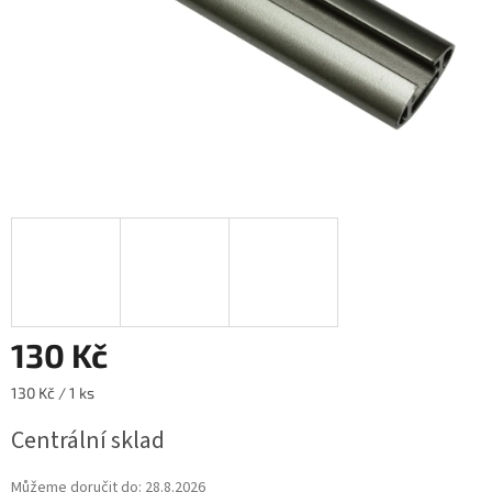
130 Kč
Měrná
130 Kč / 1 ks
cena:
Centrální sklad
Můžeme doručit do:
28.8.2026