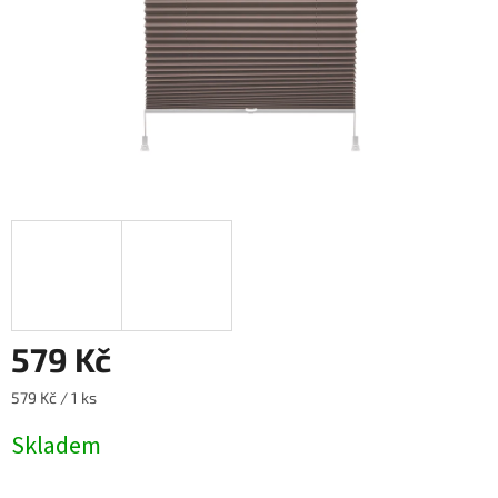
579 Kč
Měrná
579 Kč / 1 ks
cena:
Skladem