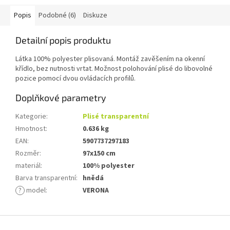
Popis
Podobné (6)
Diskuze
Detailní popis produktu
Látka 100% polyester plisovaná. Montáž zavěšením na okenní
křídlo, bez nutnosti vrtat. Možnost polohování plisé do libovolné
pozice pomocí dvou ovládacích profilů.
Doplňkové parametry
Kategorie
:
Plisé transparentní
Hmotnost
:
0.636 kg
EAN
:
5907737297183
Rozměr
:
97x150 cm
materiál
:
100% polyester
Barva transparentní
:
hnědá
?
model
:
VERONA
Z