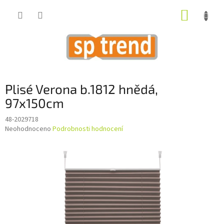
Přejít
NÁKUP
na
obsah
KOŠÍK
Plisé Verona b.1812 hnědá,
97x150cm
48-2029718
Průměrné
Neohodnoceno
Podrobnosti hodnocení
hodnocení
produktu
je
0,0
z
5
hvězdiček.