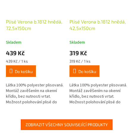
Plisé Verona b.1812 hnědá,
Plisé Verona b.1812 hnědá,
72,5x150cm
42,5x150cm
Skladem
Skladem
439 Kč
319 Kč
Měrná
Měrná
439 Kč / 1 ks
319 Kč / 1 ks
cena:
cena:
Do košíku
Do košíku
Látka 100% polyester plisovaná.
Látka 100% polyester plisovaná.
Montáž zavěšením na okenní
Montáž zavěšením na okenní
křídlo, bez nutnosti vrtat.
křídlo, bez nutnosti vrtat.
Možnost polohování plisé do
Možnost polohování plisé do
libovolné pozice pomocí dvou
libovolné pozice pomocí dvou
ovládacích profilů.
ovládacích profilů.
ZOBRAZIT VŠECHNY SOUVISEJÍCÍ PRODUKTY