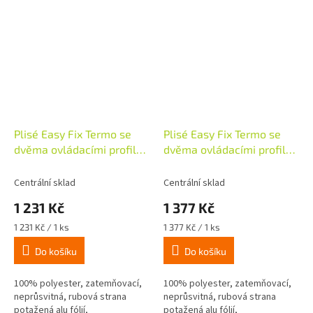
Plisé Easy Fix Termo se
Plisé Easy Fix Termo se
dvěma ovládacími profily,
dvěma ovládacími profily,
40x130cm, bílá
50x130cm, bílá
Centrální sklad
Centrální sklad
1 231 Kč
1 377 Kč
Měrná
Měrná
1 231 Kč / 1 ks
1 377 Kč / 1 ks
cena:
cena:
Do košíku
Do košíku
100% polyester, zatemňovací,
100% polyester, zatemňovací,
neprůsvitná, rubová strana
neprůsvitná, rubová strana
potažená alu fólií,
potažená alu fólií,