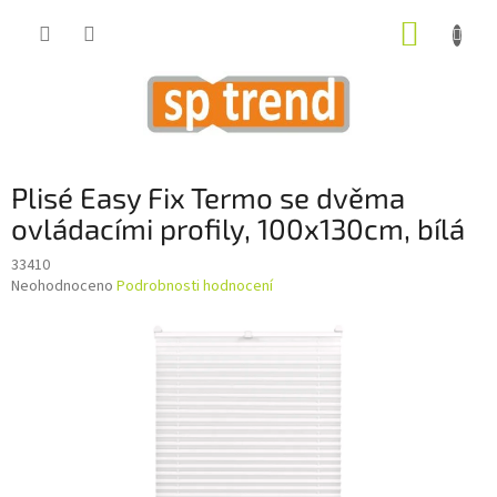
Přejít
NÁKUP
na
obsah
KOŠÍK
Plisé Easy Fix Termo se dvěma
ovládacími profily, 100x130cm, bílá
33410
Průměrné
Neohodnoceno
Podrobnosti hodnocení
hodnocení
produktu
je
0,0
z
5
hvězdiček.