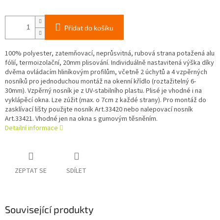
Přidat do košíku
100% polyester, zatemňovací, neprůsvitná, rubová strana potažená alu
fólií, termoizolační, 20mm plisování. Individuálně nastavitená výška díky
dvěma ovládacím hliníkovým profilům, včetně 2 úchytů a 4 vzpěrných
nosníků pro jednoduchou montáž na okenní křídlo (roztažitelný 6-
30mm). Vzpěrný nosník je z UV-stabilního plastu. Plisé je vhodné i na
vyklápěcí okna. Lze zúžit (max. o 7cm z každé strany). Pro montáž do
zasklívací lišty použijte nosník Art.33420 nebo nalepovací nosník
Art.33421. Vhodné jen na okna s gumovým těsněním.
Detailní informace
ZEPTAT SE
SDÍLET
Související produkty