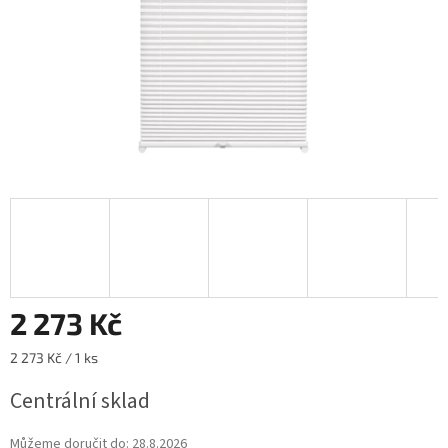
2 273 Kč
Měrná
2 273 Kč / 1 ks
cena:
Centrální sklad
Můžeme doručit do:
28.8.2026