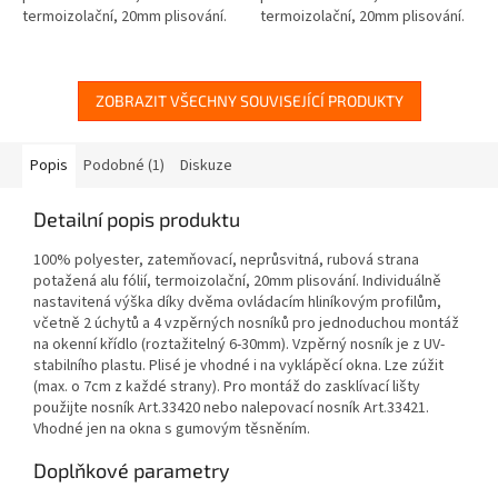
termoizolační, 20mm plisování.
termoizolační, 20mm plisování.
Individuálně nastavitená výška
Individuálně nastavitená výška
díky dvěma ovládacím
díky dvěma ovládacím
hliníkovým...
hliníkovým...
ZOBRAZIT VŠECHNY SOUVISEJÍCÍ PRODUKTY
Popis
Podobné (1)
Diskuze
Detailní popis produktu
100% polyester, zatemňovací, neprůsvitná, rubová strana
potažená alu fólií, termoizolační, 20mm plisování. Individuálně
nastavitená výška díky dvěma ovládacím hliníkovým profilům,
včetně 2 úchytů a 4 vzpěrných nosníků pro jednoduchou montáž
na okenní křídlo (roztažitelný 6-30mm). Vzpěrný nosník je z UV-
stabilního plastu. Plisé je vhodné i na vyklápěcí okna. Lze zúžit
(max. o 7cm z každé strany). Pro montáž do zasklívací lišty
použijte nosník Art.33420 nebo nalepovací nosník Art.33421.
Vhodné jen na okna s gumovým těsněním.
Doplňkové parametry