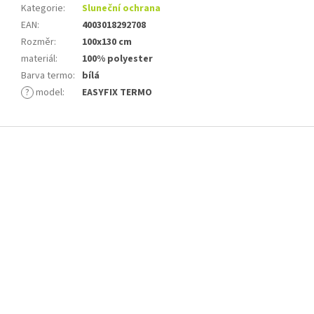
Kategorie
:
Sluneční ochrana
EAN
:
4003018292708
Rozměr
:
100x130 cm
materiál
:
100% polyester
Barva termo
:
bílá
?
model
:
EASYFIX TERMO
Z
á
p
a
t
í