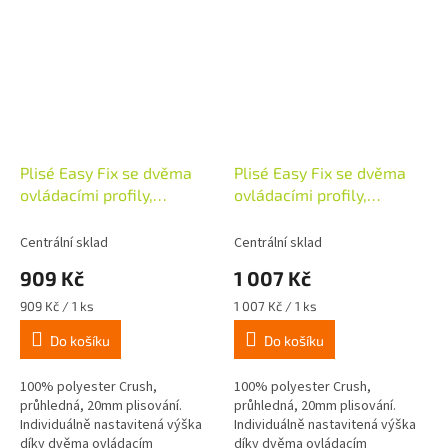
Plisé Easy Fix se dvěma
Plisé Easy Fix se dvěma
ovládacími profily,
ovládacími profily,
45x130cm, břidlice
55x130cm, břidlice
Centrální sklad
Centrální sklad
909 Kč
1 007 Kč
Měrná
Měrná
909 Kč / 1 ks
1 007 Kč / 1 ks
cena:
cena:
Do košíku
Do košíku
100% polyester Crush,
100% polyester Crush,
průhledná, 20mm plisování.
průhledná, 20mm plisování.
Individuálně nastavitená výška
Individuálně nastavitená výška
díky dvěma ovládacím
díky dvěma ovládacím