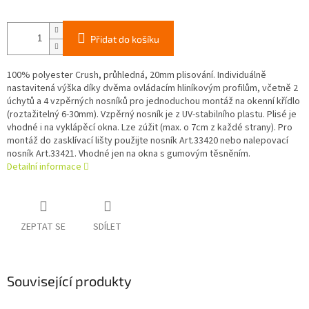
Přidat do košíku
100% polyester Crush, průhledná, 20mm plisování. Individuálně
nastavitená výška díky dvěma ovládacím hliníkovým profilům, včetně 2
úchytů a 4 vzpěrných nosníků pro jednoduchou montáž na okenní křídlo
(roztažitelný 6-30mm). Vzpěrný nosník je z UV-stabilního plastu. Plisé je
vhodné i na vyklápěcí okna. Lze zúžit (max. o 7cm z každé strany). Pro
montáž do zasklívací lišty použijte nosník Art.33420 nebo nalepovací
nosník Art.33421. Vhodné jen na okna s gumovým těsněním.
Detailní informace
ZEPTAT SE
SDÍLET
Související produkty