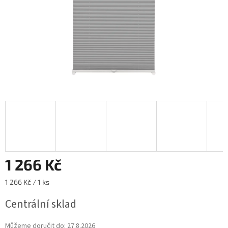
1 266 Kč
Měrná
1 266 Kč / 1 ks
cena:
Centrální sklad
Můžeme doručit do:
27.8.2026