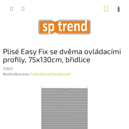
Přejít
NÁKUP
na
obsah
KOŠÍK
Plisé Easy Fix se dvěma ovládacími
profily, 75x130cm, břidlice
32632
Průměrné
Neohodnoceno
Podrobnosti hodnocení
hodnocení
produktu
je
0,0
z
5
hvězdiček.