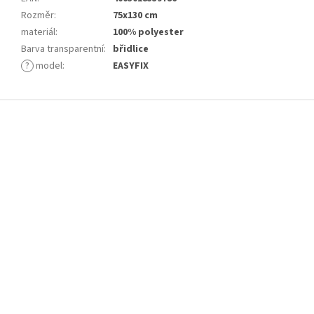
Rozměr
:
75x130 cm
materiál
:
100% polyester
Barva transparentní
:
břidlice
?
model
:
EASYFIX
Z
á
p
a
t
í