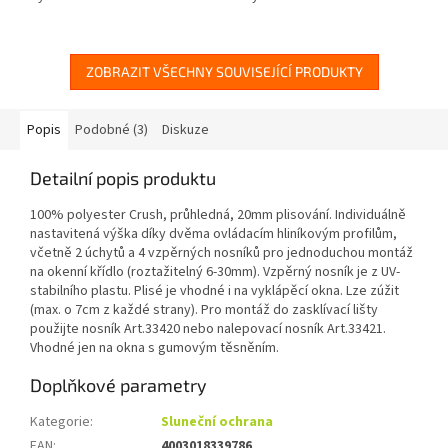
hliníkovým profilům, včetně 2
hliníkovým profilům, včetně 2
úchytů a 4 vzpěrných nosníků
úchytů a 4 vzpěrných nosníků
pro jednoduchou...
pro jednoduchou...
ZOBRAZIT VŠECHNY SOUVISEJÍCÍ PRODUKTY
Popis
Podobné (3)
Diskuze
Detailní popis produktu
100% polyester Crush, průhledná, 20mm plisování. Individuálně
nastavitená výška díky dvěma ovládacím hliníkovým profilům,
včetně 2 úchytů a 4 vzpěrných nosníků pro jednoduchou montáž
na okenní křídlo (roztažitelný 6-30mm). Vzpěrný nosník je z UV-
stabilního plastu. Plisé je vhodné i na vyklápěcí okna. Lze zúžit
(max. o 7cm z každé strany). Pro montáž do zasklívací lišty
použijte nosník Art.33420 nebo nalepovací nosník Art.33421.
Vhodné jen na okna s gumovým těsněním.
Doplňkové parametry
Kategorie
:
Sluneční ochrana
EAN
:
4003018339786