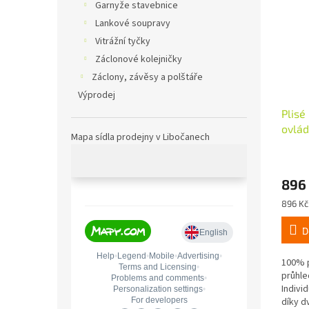
Garnyže stavebnice
Lankové soupravy
Vitrážní tyčky
Záclonové kolejničky
Záclony, závěsy a polštáře
Výprodej
Plisé
ovlád
Mapa sídla prodejny v Libočanech
40x1
896
Měrná
896 Kč 
cena:
D
100% p
průhle
Indivi
díky d