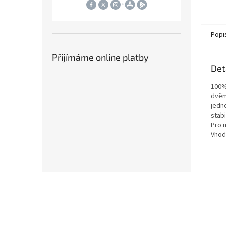
hliník
úchytů
pro je
Popi
Přijímáme online platby
Det
100%
dvěm
jedn
stabi
Pro m
Vhod
Z
á
p
a
t