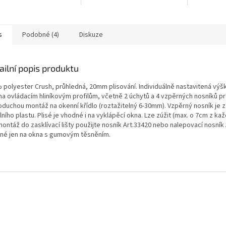
ovým profilům, včetně 2
hliníkovým profilům, včetně 2
hliníkovým 
 a 4 vzpěrných nosníků
úchytů a 4 vzpěrných nosníků
úchytů a 4
dnoduchou...
pro jednoduchou...
pro jednod
s
Podobné (4)
Diskuze
ailní popis produktu
 polyester Crush, průhledná, 20mm plisování. Individuálně nastavitená výš
a ovládacím hliníkovým profilům, včetně 2 úchytů a 4 vzpěrných nosníků p
oduchou montáž na okenní křídlo (roztažitelný 6-30mm). Vzpěrný nosník je z
lního plastu. Plisé je vhodné i na vyklápěcí okna. Lze zúžit (max. o 7cm z kaž
ontáž do zasklívací lišty použijte nosník Art.33420 nebo nalepovací nosník 
né jen na okna s gumovým těsněním.