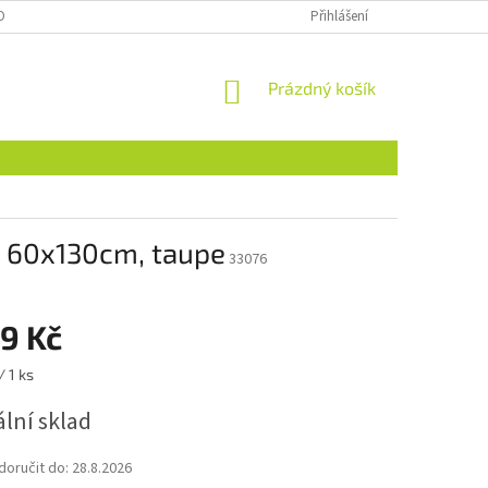
OBNÍCH ÚDAJŮ
NAJDETE NÁS I NA MALL.CZ
Přihlášení
FORMULÁŘ PRO ODSTOU
NÁKUPNÍ
Prázdný košík
KOŠÍK
y, 60x130cm, taupe
33076
9 Kč
/ 1 ks
lní sklad
oručit do:
28.8.2026