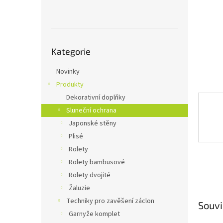
n
e
l
Přeskočit
Kategorie
kategorie
Novinky
Produkty
Dekorativní doplňky
Sluneční ochrana
Japonské stěny
Plisé
Rolety
Rolety bambusové
Rolety dvojité
Žaluzie
Techniky pro zavěšení záclon
Souvi
Garnyže komplet