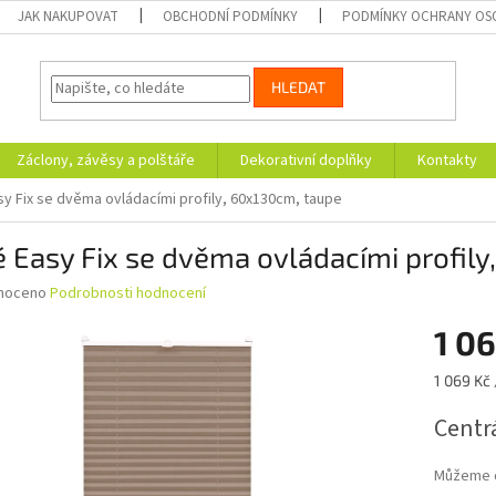
JAK NAKUPOVAT
OBCHODNÍ PODMÍNKY
PODMÍNKY OCHRANY OS
HLEDAT
Záclony, závěsy a polštáře
Dekorativní doplňky
Kontakty
sy Fix se dvěma ovládacími profily, 60x130cm, taupe
é Easy Fix se dvěma ovládacími profil
né
noceno
Podrobnosti hodnocení
ní
1 06
u
Měrná
1 069 Kč 
cena:
Centrá
ek.
Můžeme d