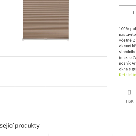
100% poly
nastavite
včetně 2
okenní kř
stabilníh
(max. o 7
nosník Ar
okna s g
Detailní 
TISK
sející produkty