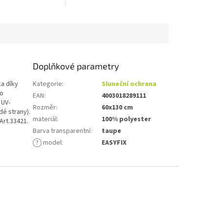
profilům, včetně 2
hliníkovým profilům, včetně 2
 vzpěrných nosníků
úchytů a 4 vzpěrných nosníků
uchou...
pro jednoduchou...
Doplňkové parametry
ka díky
Kategorie
:
Sluneční ochrana
ro
EAN
:
4003018289111
 UV-
Rozměr
:
60x130 cm
dé strany).
materiál
:
100% polyester
Art.33421.
Barva transparentní
:
taupe
?
model
:
EASYFIX