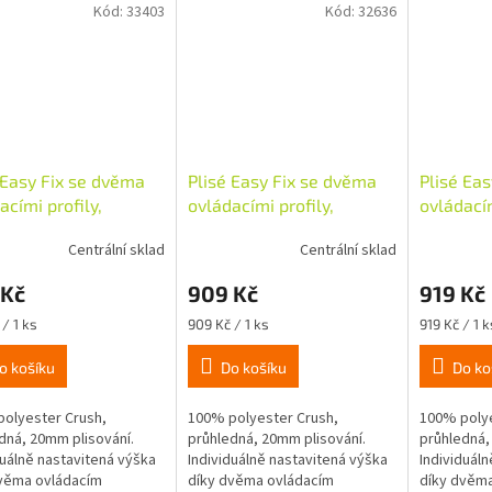
Kód:
33403
Kód:
32636
 Easy Fix se dvěma
Plisé Easy Fix se dvěma
Plisé Ea
acími profily,
ovládacími profily,
ovládacím
30cm, taupe
45x130cm, taupe
50x130cm
Centrální sklad
Centrální sklad
 Kč
909 Kč
919 Kč
Měrná
Měrná
/ 1 ks
909 Kč / 1 ks
919 Kč / 1 k
cena:
cena:
o košíku
Do košíku
Do ko
olyester Crush,
100% polyester Crush,
100% polye
dná, 20mm plisování.
průhledná, 20mm plisování.
průhledná,
duálně nastavitená výška
Individuálně nastavitená výška
Individuál
věma ovládacím
díky dvěma ovládacím
díky dvěma