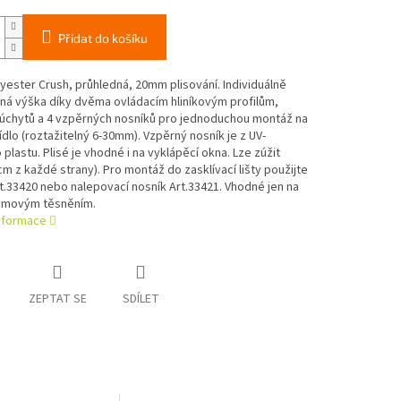
Přidat do košíku
ester Crush, průhledná, 20mm plisování. Individuálně
ná výška díky dvěma ovládacím hliníkovým profilům,
 úchytů a 4 vzpěrných nosníků pro jednoduchou montáž na
ídlo (roztažitelný 6-30mm). Vzpěrný nosník je z UV-
o plastu. Plisé je vhodné i na vyklápěcí okna. Lze zúžit
cm z každé strany). Pro montáž do zasklívací lišty použijte
t.33420 nebo nalepovací nosník Art.33421. Vhodné jen na
umovým těsněním.
informace
ZEPTAT SE
SDÍLET