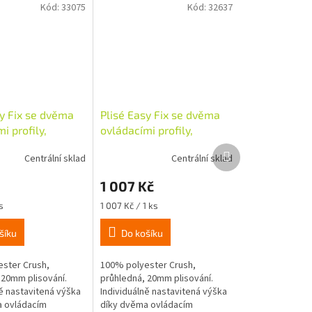
Kód:
33075
Kód:
32637
sy Fix se dvěma
Plisé Easy Fix se dvěma
i profily,
ovládacími profily,
, taupe
55x130cm, taupe
Další
Centrální sklad
Centrální sklad
produkt
1 007 Kč
Měrná
s
1 007 Kč / 1 ks
cena:
šíku
Do košíku
ster Crush,
100% polyester Crush,
 20mm plisování.
průhledná, 20mm plisování.
ně nastavitená výška
Individuálně nastavitená výška
 ovládacím
díky dvěma ovládacím