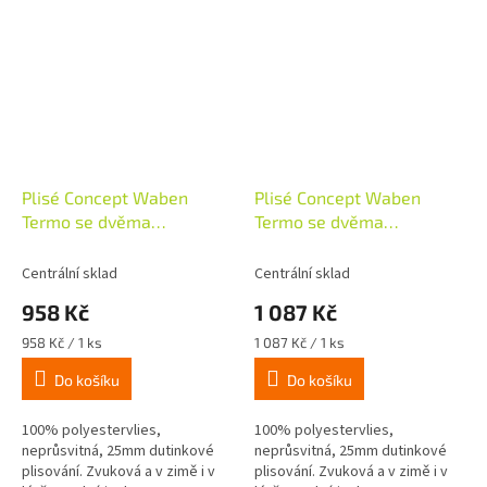
Plisé Concept Waben
Plisé Concept Waben
Termo se dvěma
Termo se dvěma
ovládacími profily,
ovládacími profily,
50x130cm, bílá
60x130cm, bílá
Centrální sklad
Centrální sklad
958 Kč
1 087 Kč
Měrná
Měrná
958 Kč / 1 ks
1 087 Kč / 1 ks
cena:
cena:
Do košíku
Do košíku
100% polyestervlies,
100% polyestervlies,
neprůsvitná, 25mm dutinkové
neprůsvitná, 25mm dutinkové
plisování. Zvuková a v zimě i v
plisování. Zvuková a v zimě i v