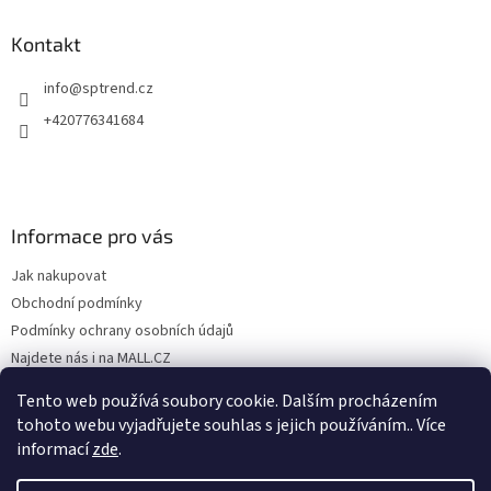
Kontakt
info
@
sptrend.cz
+420776341684
Informace pro vás
Jak nakupovat
Obchodní podmínky
Podmínky ochrany osobních údajů
Najdete nás i na MALL.CZ
Formulář pro odstoupení od Smlouvy
Tento web používá soubory cookie. Dalším procházením
Formulář pro uplatnění reklamace
tohoto webu vyjadřujete souhlas s jejich používáním.. Více
informací
zde
.