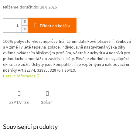
Můžeme doručit do:
28.8.2026
Přidat do košíku
100% polyestervlies, neprůsvitná, 25mm dutinkové plisování. Zvuková
a v zimě i v létě tepelná izolace. Individuálně nastavitená výška díky
dvěma ovládacím hliníkovým profilům, včetně 2 úchytů a 4 nosníků pro
jednoduchou montáž do zasklívací lišty. Plisé je vhodné i na vyklápěcí
okna. Lze zúžit. Úchyty jsou kompatibilní se vzpěrnými a nalepovacími
nosníky Art.32874, 32875, 32876 a 36419.
Detailní informace
ZEPTAT SE
SDÍLET
Související produkty