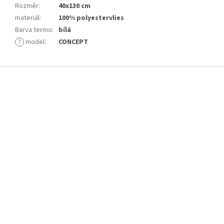
Rozměr
:
40x130 cm
materiál
:
100% polyestervlies
Barva termo
:
bílá
?
model
:
CONCEPT
Z
á
p
a
t
í