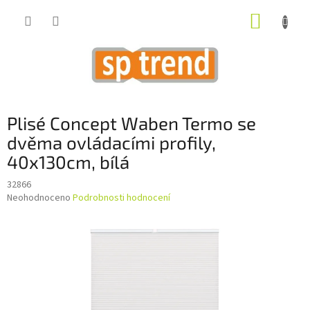
Přejít
NÁKUP
na
obsah
KOŠÍK
Plisé Concept Waben Termo se
dvěma ovládacími profily,
40x130cm, bílá
32866
Průměrné
Neohodnoceno
Podrobnosti hodnocení
hodnocení
produktu
je
0,0
z
5
hvězdiček.