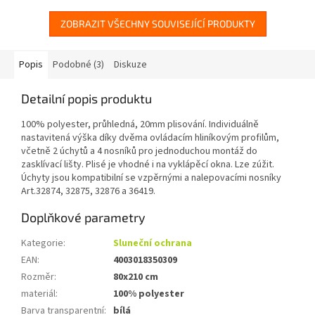
ZOBRAZIT VŠECHNY SOUVISEJÍCÍ PRODUKTY
Popis
Podobné (3)
Diskuze
Detailní popis produktu
100% polyester, průhledná, 20mm plisování. Individuálně
nastavitená výška díky dvěma ovládacím hliníkovým profilům,
včetně 2 úchytů a 4 nosníků pro jednoduchou montáž do
zasklívací lišty. Plisé je vhodné i na vyklápěcí okna. Lze zúžit.
Úchyty jsou kompatibilní se vzpěrnými a nalepovacími nosníky
Art.32874, 32875, 32876 a 36419.
Doplňkové parametry
Kategorie
:
Sluneční ochrana
EAN
:
4003018350309
Rozměr
:
80x210 cm
materiál
:
100% polyester
Barva transparentní
:
bílá