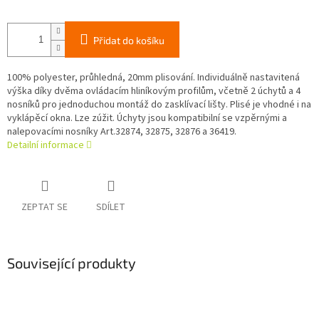
Přidat do košíku
100% polyester, průhledná, 20mm plisování. Individuálně nastavitená
výška díky dvěma ovládacím hliníkovým profilům, včetně 2 úchytů a 4
nosníků pro jednoduchou montáž do zasklívací lišty. Plisé je vhodné i na
vyklápěcí okna. Lze zúžit. Úchyty jsou kompatibilní se vzpěrnými a
nalepovacími nosníky Art.32874, 32875, 32876 a 36419.
Detailní informace
ZEPTAT SE
SDÍLET
Související produkty