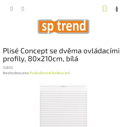
Přejít
NÁKUP
na
obsah
KOŠÍK
Plisé Concept se dvěma ovládacími
profily, 80x210cm, bílá
32833
Průměrné
Neohodnoceno
Podrobnosti hodnocení
hodnocení
produktu
je
0,0
z
5
hvězdiček.