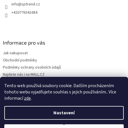
info
@
sptrend.cz
+420776341684
Informace pro vás
Jak nakupovat
Obchodní podmínky
Podmínky ochrany osobních údajů
Najdete nás i na MALL.CZ
Formulář pro odstoupení od Smlouvy
Tento web používá soubory cookie. Dalším procházením
Formulář pro uplatnění reklamace
tohoto webu vyjadřujete souhlas s jejich používáním.. Více
informací
zde
.
Nastavení
Vytvořil Shoptet