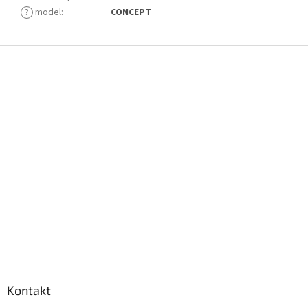
?
model
:
CONCEPT
Z
á
p
a
t
í
Kontakt