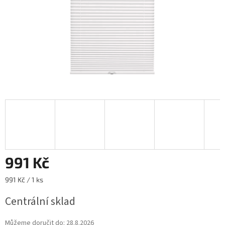
991 Kč
Měrná
991 Kč / 1 ks
cena:
Centrální sklad
Můžeme doručit do:
28.8.2026