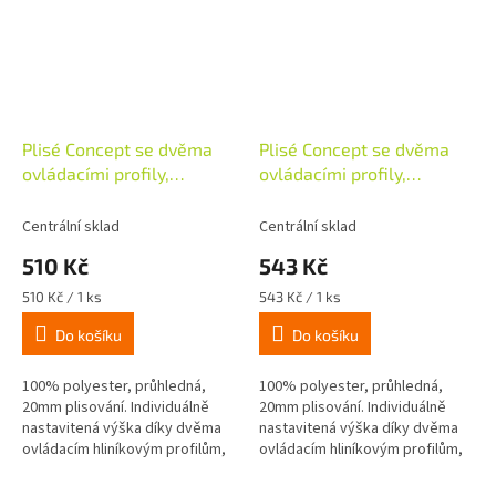
Plisé Concept se dvěma
Plisé Concept se dvěma
ovládacími profily,
ovládacími profily,
40x130cm, bílá
45x130cm, bílá
Centrální sklad
Centrální sklad
510 Kč
543 Kč
Měrná
Měrná
510 Kč / 1 ks
543 Kč / 1 ks
cena:
cena:
Do košíku
Do košíku
100% polyester, průhledná,
100% polyester, průhledná,
20mm plisování. Individuálně
20mm plisování. Individuálně
nastavitená výška díky dvěma
nastavitená výška díky dvěma
ovládacím hliníkovým profilům,
ovládacím hliníkovým profilům,
včetně 2 úchytů a 4 nosníků pro
včetně 2 úchytů a 4 nosníků pro
jednoduchou montáž do...
jednoduchou montáž do...