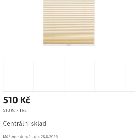
510 Kč
Měrná
510 Kč / 1 ks
cena:
Centrální sklad
Můžeme doručit do:
28.8.2026