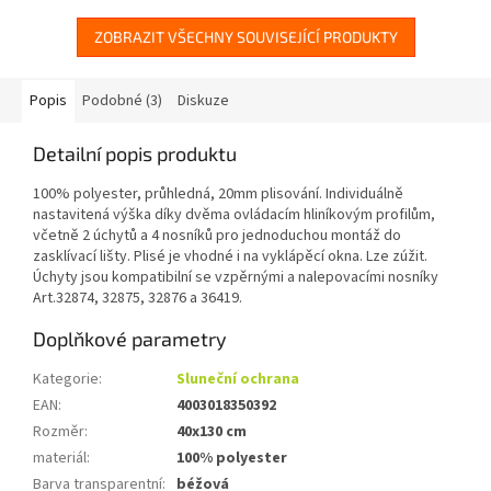
ZOBRAZIT VŠECHNY SOUVISEJÍCÍ PRODUKTY
Popis
Podobné (3)
Diskuze
Detailní popis produktu
100% polyester, průhledná, 20mm plisování. Individuálně
nastavitená výška díky dvěma ovládacím hliníkovým profilům,
včetně 2 úchytů a 4 nosníků pro jednoduchou montáž do
zasklívací lišty. Plisé je vhodné i na vyklápěcí okna. Lze zúžit.
Úchyty jsou kompatibilní se vzpěrnými a nalepovacími nosníky
Art.32874, 32875, 32876 a 36419.
Doplňkové parametry
Kategorie
:
Sluneční ochrana
EAN
:
4003018350392
Rozměr
:
40x130 cm
materiál
:
100% polyester
Barva transparentní
:
béžová