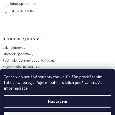
info
@
sptrend.cz
+420776341684
Informace pro vás
Jak nakupovat
Obchodní podmínky
Podmínky ochrany osobních údajů
Najdete nás i na MALL.CZ
Formulář pro odstoupení od Smlouvy
Tento web používá soubory cookie. Dalším procházením
Formulář pro uplatnění reklamace
tohoto webu vyjadřujete souhlas s jejich používáním.. Více
informací
zde
.
Nastavení
Vytvořil Shoptet