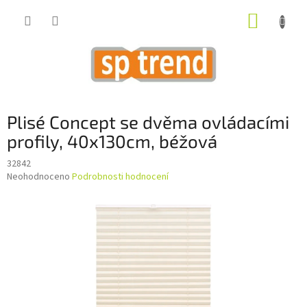
Přejít
NÁKUP
na
obsah
KOŠÍK
Plisé Concept se dvěma ovládacími
profily, 40x130cm, béžová
32842
Průměrné
Neohodnoceno
Podrobnosti hodnocení
hodnocení
produktu
je
0,0
z
5
hvězdiček.