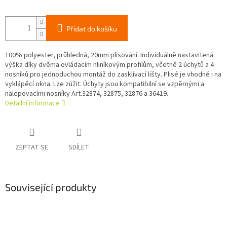
Přidat do košíku
100% polyester, průhledná, 20mm plisování. Individuálně nastavitená
výška díky dvěma ovládacím hliníkovým profilům, včetně 2 úchytů a 4
nosníků pro jednoduchou montáž do zasklívací lišty. Plisé je vhodné i na
vyklápěcí okna. Lze zúžit. Úchyty jsou kompatibilní se vzpěrnými a
nalepovacími nosníky Art.32874, 32875, 32876 a 36419.
Detailní informace
ZEPTAT SE
SDÍLET
Související produkty