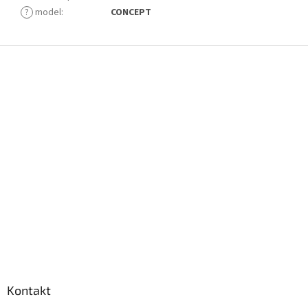
?
model
:
CONCEPT
Z
á
p
a
t
í
Kontakt