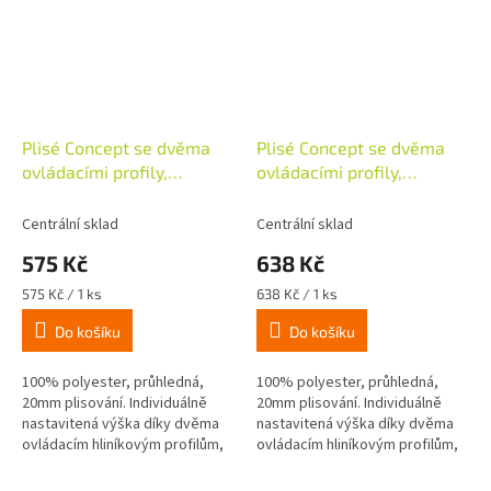
Plisé Concept se dvěma
Plisé Concept se dvěma
ovládacími profily,
ovládacími profily,
50x130cm, béžová
60x130cm, béžová
Centrální sklad
Centrální sklad
575 Kč
638 Kč
Měrná
Měrná
575 Kč / 1 ks
638 Kč / 1 ks
cena:
cena:
Do košíku
Do košíku
100% polyester, průhledná,
100% polyester, průhledná,
20mm plisování. Individuálně
20mm plisování. Individuálně
nastavitená výška díky dvěma
nastavitená výška díky dvěma
ovládacím hliníkovým profilům,
ovládacím hliníkovým profilům,
včetně 2 úchytů a 4 nosníků pro
včetně 2 úchytů a 4 nosníků pro
jednoduchou montáž do...
jednoduchou montáž do...