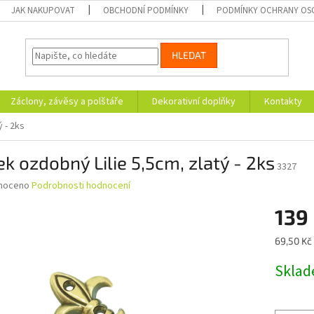
JAK NAKUPOVAT
OBCHODNÍ PODMÍNKY
PODMÍNKY OCHRANY OS
HLEDAT
Záclony, závěsy a polštáře
Dekorativní doplňky
Kontakty
 - 2ks
k ozdobný Lilie 5,5cm, zlatý - 2ks
3327
né
noceno
Podrobnosti hodnocení
ní
139
u
Měrná
69,50 Kč 
cena:
Skla
ek.