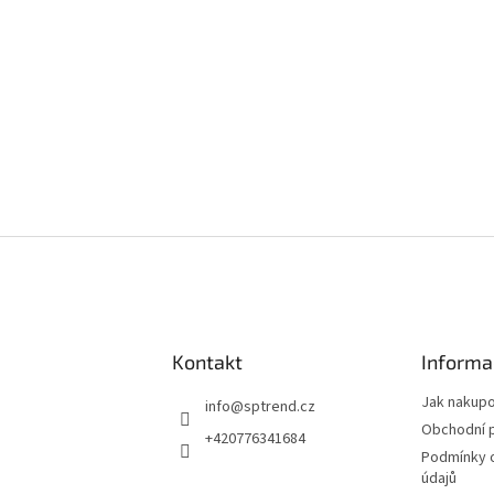
Kontakt
Informa
Jak nakup
info
@
sptrend.cz
Obchodní 
+420776341684
Podmínky 
údajů