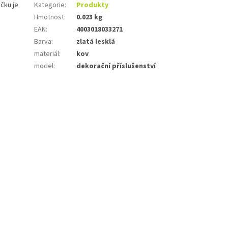
áčku je
Kategorie
:
Produkty
Hmotnost
:
0.023 kg
EAN
:
4003018033271
Barva
:
zlatá lesklá
materiál
:
kov
model
:
dekorační příslušenství