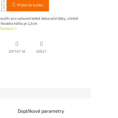
Přidat do košíku
použít i pro nařasení lehké dekorační látky, včetně
 hloubka háčku je 2,5cm.
informace
ZEPTAT SE
SDÍLET
Doplňkové parametry