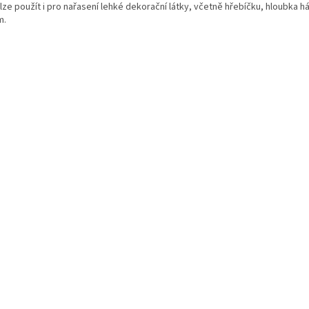
lze použít i pro nařasení lehké dekorační látky, včetně hřebíčku, hloubka h
m.