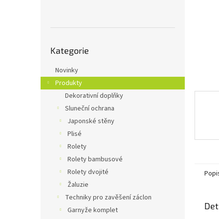
n
e
l
Přeskočit
Kategorie
kategorie
Novinky
Produkty
Dekorativní doplňky
Sluneční ochrana
Japonské stěny
Plisé
Rolety
Rolety bambusové
Rolety dvojité
Popi
Žaluzie
Techniky pro zavěšení záclon
Det
Garnyže komplet