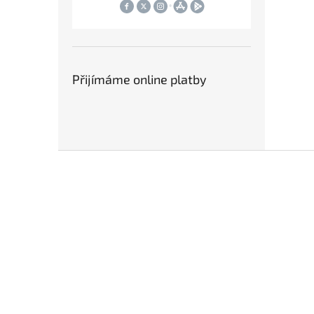
Přijímáme online platby
Z
á
p
a
t
í