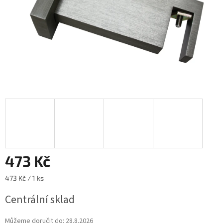
473 Kč
Měrná
473 Kč / 1 ks
cena:
Centrální sklad
Můžeme doručit do:
28.8.2026