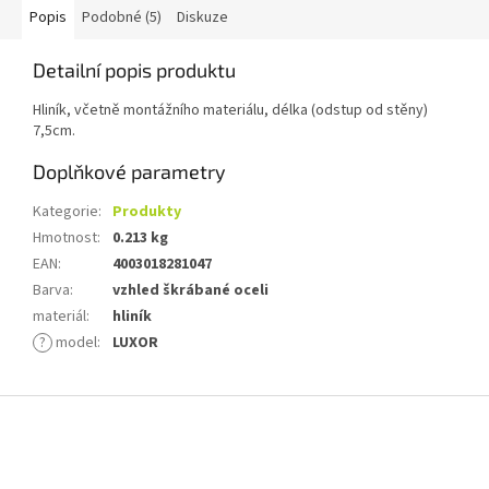
Popis
Podobné (5)
Diskuze
Detailní popis produktu
Hliník, včetně montážního materiálu, délka (odstup od stěny)
7,5cm.
Doplňkové parametry
Kategorie
:
Produkty
Hmotnost
:
0.213 kg
EAN
:
4003018281047
Barva
:
vzhled škrábané oceli
materiál
:
hliník
?
model
:
LUXOR
Z
á
p
a