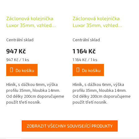
Záclonová kolejnička
Záclonová kolejnička
Luxor 35mm, vzhled
Luxor 35mm, vzhled
škrábané oceli, 160cm
škrábané oceli, 200cm
Centrální sklad
Centrální sklad
947 Kč
1 164 Kč
Měrná
Měrná
947 Kč / 1 ks
1 164 Kč / 1 ks
cena:
cena:
Do košíku
Do košíku
Hliník, s dážkou 6mm, výška
Hliník, s dážkou 6mm, výška
profilu 35mm, hloubka 14mm.
profilu 35mm, hloubka 14mm.
Od délky 200cm doporučujeme
Od délky 200cm doporučujeme
použít třetí nosník.
použít třetí nosník.
ZOBRAZIT VŠECHNY SOUVISEJÍCÍ PRODUKTY