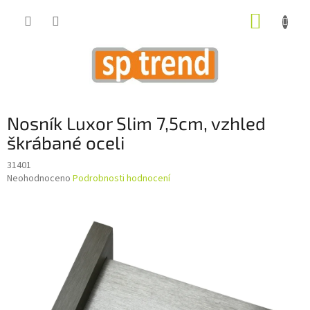
Přejít
NÁKUP
na
obsah
KOŠÍK
Nosník Luxor Slim 7,5cm, vzhled
škrábané oceli
31401
Průměrné
Neohodnoceno
Podrobnosti hodnocení
hodnocení
produktu
je
0,0
z
5
hvězdiček.