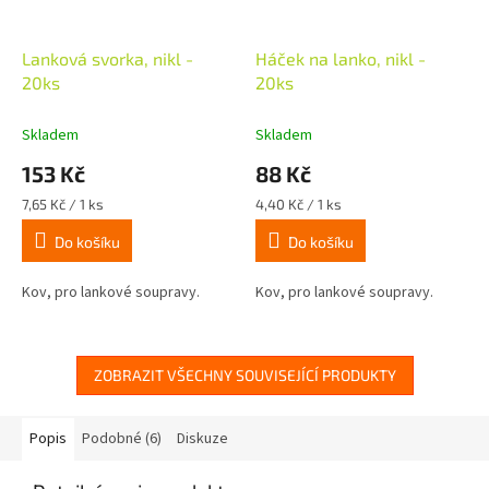
Lanková svorka, nikl -
Háček na lanko, nikl -
20ks
20ks
Skladem
Skladem
153 Kč
88 Kč
Měrná
Měrná
7,65 Kč / 1 ks
4,40 Kč / 1 ks
cena:
cena:
Do košíku
Do košíku
Kov, pro lankové soupravy.
Kov, pro lankové soupravy.
ZOBRAZIT VŠECHNY SOUVISEJÍCÍ PRODUKTY
Popis
Podobné (6)
Diskuze