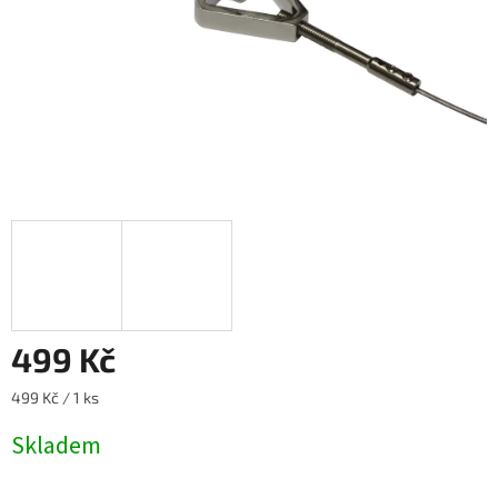
499 Kč
Měrná
499 Kč / 1 ks
cena:
Skladem