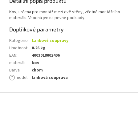
Detailní popis produktu
Kov, určena pro montáž mezi dvě stěny, včetně montážního
materiálu. Vhodná jen na pevné podklady.
Doplňkové parametry
Kategorie
:
Lankové soupravy
Hmotnost
:
0.26 kg
EAN
:
4003018002406
materiál
:
kov
Barva
:
chom
?
model
:
lanková souprava
Z
á
p
a
t
í