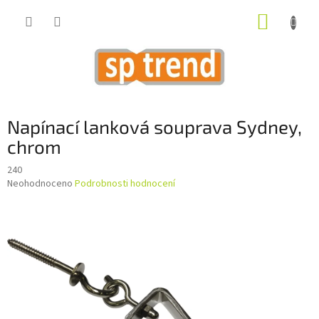
Přejít
NÁKUP
na
obsah
KOŠÍK
Napínací lanková souprava Sydney,
chrom
240
Průměrné
Neohodnoceno
Podrobnosti hodnocení
hodnocení
produktu
je
0,0
z
5
hvězdiček.