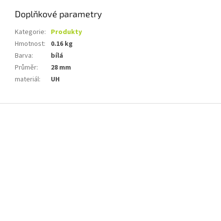
Doplňkové parametry
Kategorie
:
Produkty
Hmotnost
:
0.16 kg
Barva
:
bílá
Průměr
:
28 mm
materiál
:
UH
Z
á
p
a
t
í