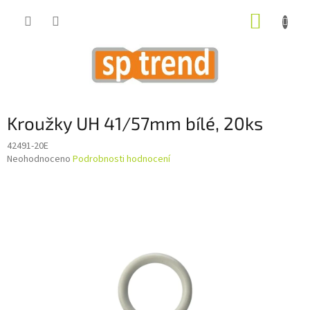
Přejít
NÁKUP
na
obsah
KOŠÍK
Kroužky UH 41/57mm bílé, 20ks
42491-20E
Průměrné
Neohodnoceno
Podrobnosti hodnocení
hodnocení
produktu
je
0,0
z
5
hvězdiček.