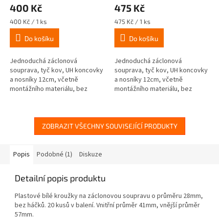
400 Kč
475 Kč
Měrná
Měrná
400 Kč / 1 ks
475 Kč / 1 ks
cena:
cena:
Do košíku
Do košíku
Jednoduchá záclonová
Jednoduchá záclonová
souprava, tyč kov, UH koncovky
souprava, tyč kov, UH koncovky
a nosníky 12cm, včetně
a nosníky 12cm, včetně
montážního materiálu, bez
montážního materiálu, bez
kroužků.
kroužků.
ZOBRAZIT VŠECHNY SOUVISEJÍCÍ PRODUKTY
Popis
Podobné (1)
Diskuze
Detailní popis produktu
Plastové bílé kroužky na záclonovou soupravu o průměru 28mm,
bez háčků. 20 kusů v balení. Vnitřní průměr 41mm, vnější průměr
57mm.