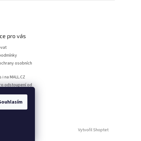
ce pro vás
ovat
podmínky
ochrany osobních
s i na MALL.CZ
ro odstoupení od
ro uplatnění
Souhlasím
Vytvořil Shoptet