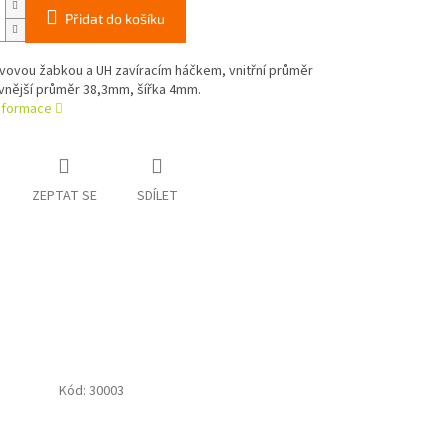
Přidat do košíku
vovou žabkou a UH zavíracím háčkem, vnitřní průměr
vnější průměr 38,3mm, šířka 4mm.
informace
ZEPTAT SE
SDÍLET
Kód:
30003