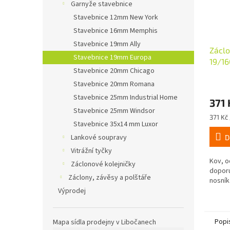
Garnyže stavebnice
Stavebnice 12mm New York
Stavebnice 16mm Memphis
Stavebnice 19mm Ally
Záclo
Stavebnice 19mm Europa
19/16
Stavebnice 20mm Chicago
Stavebnice 20mm Romana
Stavebnice 25mm Industrial Home
371 
Stavebnice 25mm Windsor
Měrná
371 Kč 
Stavebnice 35x14 mm Luxor
cena:
Lankové soupravy
D
Vitrážní tyčky
Kov, o
Záclonové kolejničky
doporu
Záclony, závěsy a polštáře
nosník
Výprodej
Popi
Mapa sídla prodejny v Libočanech