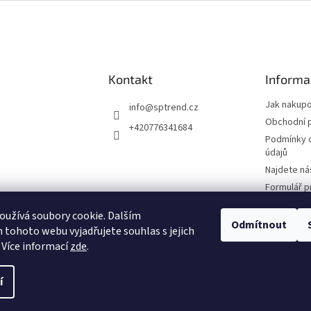
Kontakt
Informa
Jak nakup
info
@
sptrend.cz
Obchodní 
+420776341684
Podmínky 
údajů
Najdete ná
Formulář p
Smlouvy
užívá soubory cookie. Dalším
Formulář p
Odmítnout
tohoto webu vyjadřujete souhlas s jejich
reklamace
 Více informací
zde
.
í