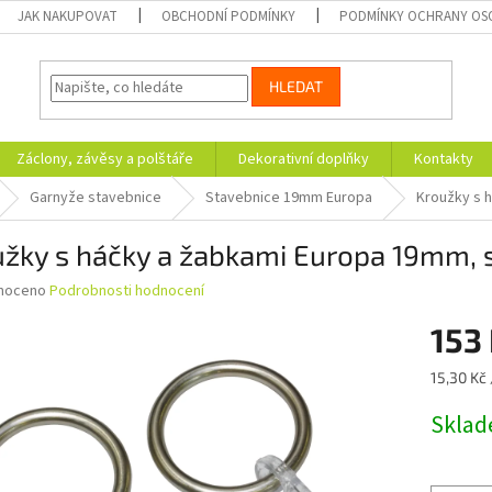
JAK NAKUPOVAT
OBCHODNÍ PODMÍNKY
PODMÍNKY OCHRANY OS
HLEDAT
Záclony, závěsy a polštáře
Dekorativní doplňky
Kontakty
Garnyže stavebnice
Stavebnice 19mm Europa
Kroužky s h
žky s háčky a žabkami Europa 19mm, s
né
noceno
Podrobnosti hodnocení
ní
153
u
Měrná
15,30 Kč 
cena:
Skla
ek.