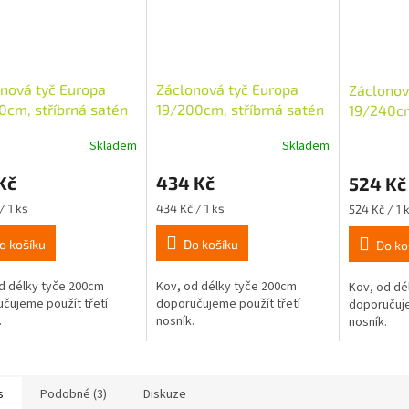
nová tyč Europa
Záclonová tyč Europa
Záclonov
0cm, stříbrná satén
19/200cm, stříbrná satén
19/240cm
Skladem
Skladem
Kč
434 Kč
524 Kč
Měrná
Měrná
/ 1 ks
434 Kč / 1 ks
524 Kč / 1 
cena:
cena:
o košíku
Do košíku
Do ko
d délky tyče 200cm
Kov, od délky tyče 200cm
Kov, od dé
čujeme použít třetí
doporučujeme použít třetí
doporučuje
.
nosník.
nosník.
s
Podobné (3)
Diskuze