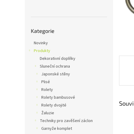
n
e
l
Přeskočit
Kategorie
kategorie
Novinky
Produkty
Dekorativní doplňky
Sluneční ochrana
Japonské stěny
Plisé
Rolety
Rolety bambusové
Souvi
Rolety dvojité
Žaluzie
Techniky pro zavěšení záclon
Garnyže komplet