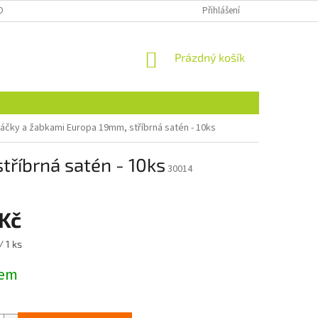
OBNÍCH ÚDAJŮ
NAJDETE NÁS I NA MALL.CZ
Přihlášení
FORMULÁŘ PRO ODSTOU
NÁKUPNÍ
Prázdný košík
KOŠÍK
áčky a žabkami Europa 19mm, stříbrná satén - 10ks
tříbrná satén - 10ks
30014
 Kč
/ 1 ks
dem