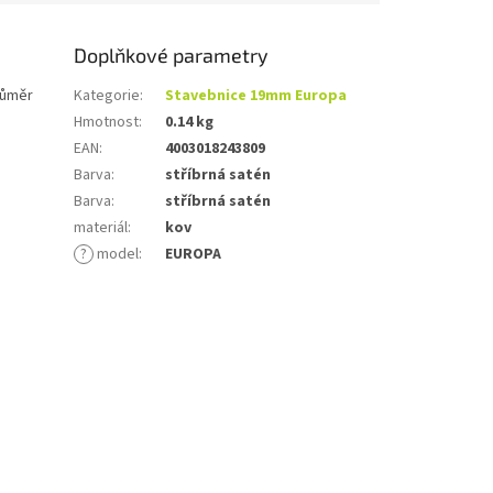
Doplňkové parametry
růměr
Kategorie
:
Stavebnice 19mm Europa
Hmotnost
:
0.14 kg
EAN
:
4003018243809
Barva
:
stříbrná satén
Barva
:
stříbrná satén
materiál
:
kov
?
model
:
EUROPA