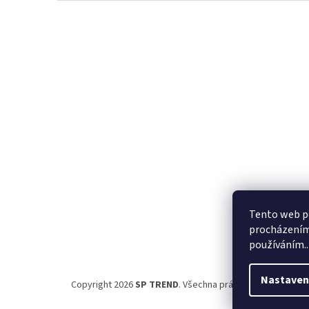
Z
á
p
a
t
í
Tento web po
procházením 
používáním..
Nastaven
Copyright 2026
SP TREND
. Všechna práva vyhrazena.