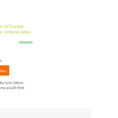
á tyč Europa
, stříbrná satén
Skladem
ks
šíku
lky tyče 200cm
me použít třetí