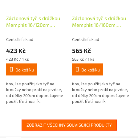
Záclonová tyč s drážkou
Záclonová tyč s drážkou
Memphis 16/120cm,
Memphis 16/160cm,
vzhled ušl.oceli
vzhled ušl.oceli
Centrální sklad
Centrální sklad
423 Kč
565 Kč
Měrná
Měrná
423 Kč / 1 ks
565 Kč / 1 ks
cena:
cena:
Do košíku
Do košíku
Kov, lze použít jako tyč na
Kov, lze použít jako tyč na
kroužky nebo profil na jezdce,
kroužky nebo profil na jezdce,
od délky 200cm doporučujeme
od délky 200cm doporučujeme
použít třetí nosník.
použít třetí nosník.
ZOBRAZIT VŠECHNY SOUVISEJÍCÍ PRODUKTY