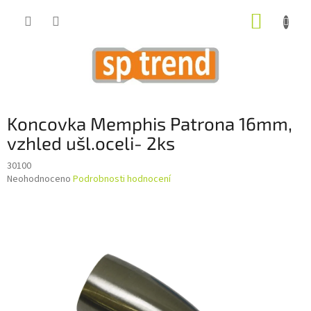
Přejít
NÁKUP
na
obsah
KOŠÍK
Koncovka Memphis Patrona 16mm,
vzhled ušl.oceli- 2ks
30100
Průměrné
Neohodnoceno
Podrobnosti hodnocení
hodnocení
produktu
je
0,0
z
5
hvězdiček.