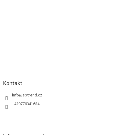
t
í
Kontakt
info
@
sptrend.cz
+420776341684