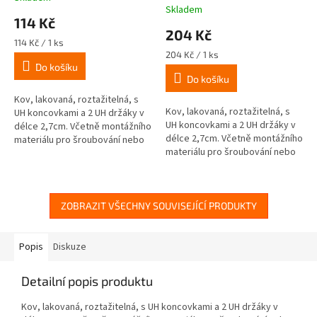
Skladem
hodnocení
114 Kč
produktu
204 Kč
je
Měrná
114 Kč / 1 ks
3,0
cena:
Měrná
204 Kč / 1 ks
z
cena:
Do košíku
Do košíku
5
hvězdiček.
Kov, lakovaná, roztažitelná, s
Kov, lakovaná, roztažitelná, s
UH koncovkami a 2 UH držáky v
UH koncovkami a 2 UH držáky v
délce 2,7cm. Včetně montážního
délce 2,7cm. Včetně montážního
materiálu pro šroubování nebo
materiálu pro šroubování nebo
nalepení.
nalepení.
ZOBRAZIT VŠECHNY SOUVISEJÍCÍ PRODUKTY
Popis
Diskuze
Detailní popis produktu
Kov, lakovaná, roztažitelná, s UH koncovkami a 2 UH držáky v