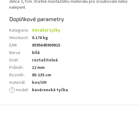
délce 2,7cm. Včetně montážního materiálu pro šroubování nebo
nalepení.
Doplňkové parametry
Kategorie
:
Vitrážní tyčky
Hmotnost
:
0.176 kg
EAN
:
8595645909815
Barva
:
bílá
Druh
:
roztažitelná
Průměr
:
12 mm
Rozměr
:
85-135 cm
materiál
:
kov/UH
?
model
:
kavárenská tyčka
Z
á
p
a
t