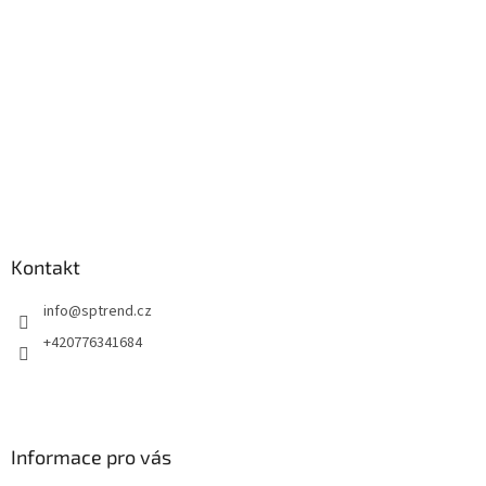
í
Kontakt
info
@
sptrend.cz
+420776341684
Informace pro vás