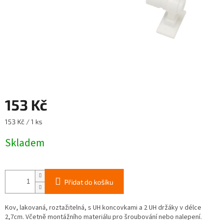
153 Kč
Měrná
153 Kč / 1 ks
cena:
Skladem
Přidat do košíku
Kov, lakovaná, roztažitelná, s UH koncovkami a 2 UH držáky v délce
2,7cm. Včetně montážního materiálu pro šroubování nebo nalepení.