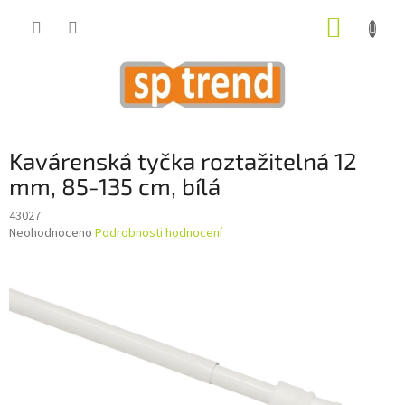
Přejít
NÁKUP
na
obsah
KOŠÍK
Kavárenská tyčka roztažitelná 12
mm, 85-135 cm, bílá
43027
Průměrné
Neohodnoceno
Podrobnosti hodnocení
hodnocení
produktu
je
0,0
z
5
hvězdiček.