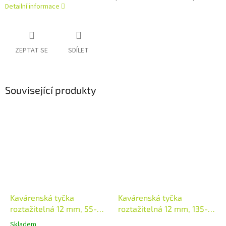
Detailní informace
ZEPTAT SE
SDÍLET
Související produkty
Kavárenská tyčka
Kavárenská tyčka
roztažitelná 12 mm, 55-85
roztažitelná 12 mm, 135-
cm, bílá
225 cm, bílá
Skladem
Průměrné