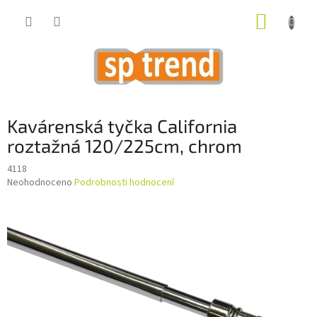
Přejít
NÁKUP
na
obsah
KOŠÍK
Kavárenská tyčka California
roztažná 120/225cm, chrom
4118
Průměrné
Neohodnoceno
Podrobnosti hodnocení
hodnocení
produktu
je
0,0
z
5
hvězdiček.