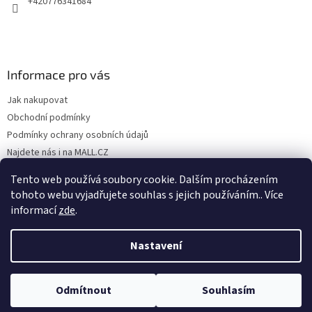
+420776341684
Informace pro vás
Jak nakupovat
Obchodní podmínky
Podmínky ochrany osobních údajů
Najdete nás i na MALL.CZ
Formulář pro odstoupení od Smlouvy
Tento web používá soubory cookie. Dalším procházením
Formulář pro uplatnění reklamace
tohoto webu vyjadřujete souhlas s jejich používáním.. Více
informací
zde
.
Nastavení
Vytvořil Shoptet
Odmítnout
Souhlasím
Copyright 2026
SP TREND
. Všechna práva vyhrazena.