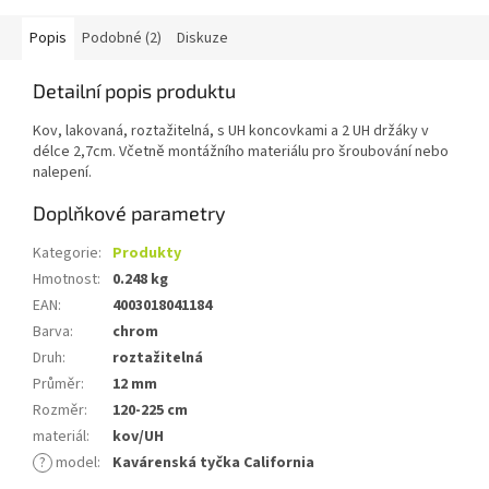
Popis
Podobné (2)
Diskuze
Detailní popis produktu
Kov, lakovaná, roztažitelná, s UH koncovkami a 2 UH držáky v
délce 2,7cm. Včetně montážního materiálu pro šroubování nebo
nalepení.
Doplňkové parametry
Kategorie
:
Produkty
Hmotnost
:
0.248 kg
EAN
:
4003018041184
Barva
:
chrom
Druh
:
roztažitelná
Průměr
:
12 mm
Rozměr
:
120-225 cm
materiál
:
kov/UH
?
model
:
Kavárenská tyčka California