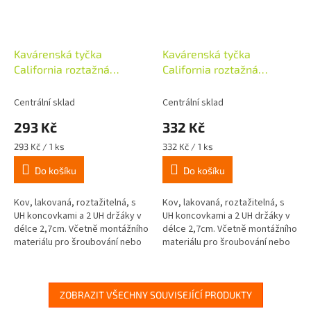
Kavárenská tyčka
Kavárenská tyčka
California roztažná
California roztažná
50/85cm, chrom
75/135cm, , chrom
Centrální sklad
Centrální sklad
293 Kč
332 Kč
Měrná
Měrná
293 Kč / 1 ks
332 Kč / 1 ks
cena:
cena:
Do košíku
Do košíku
Kov, lakovaná, roztažitelná, s
Kov, lakovaná, roztažitelná, s
UH koncovkami a 2 UH držáky v
UH koncovkami a 2 UH držáky v
délce 2,7cm. Včetně montážního
délce 2,7cm. Včetně montážního
materiálu pro šroubování nebo
materiálu pro šroubování nebo
nalepení.
nalepení.
ZOBRAZIT VŠECHNY SOUVISEJÍCÍ PRODUKTY