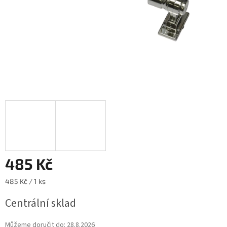
485 Kč
Měrná
485 Kč / 1 ks
cena:
Centrální sklad
Můžeme doručit do:
28.8.2026