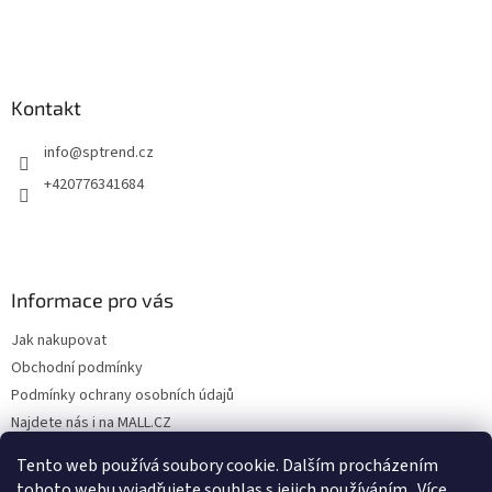
Kontakt
info
@
sptrend.cz
+420776341684
Informace pro vás
Jak nakupovat
Obchodní podmínky
Podmínky ochrany osobních údajů
Najdete nás i na MALL.CZ
Formulář pro odstoupení od Smlouvy
Tento web používá soubory cookie. Dalším procházením
Formulář pro uplatnění reklamace
tohoto webu vyjadřujete souhlas s jejich používáním.. Více