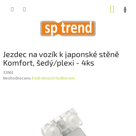
Přejít
NÁKUP
na
obsah
KOŠÍK
Jezdec na vozík k japonské stěně
Komfort, šedý/plexi - 4ks
32661
Průměrné
Neohodnoceno
Podrobnosti hodnocení
hodnocení
produktu
je
0,0
z
5
hvězdiček.