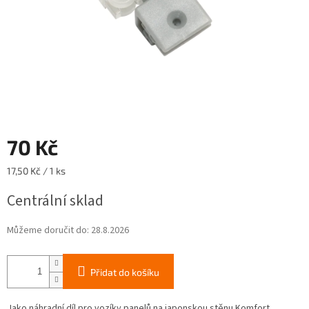
70 Kč
Měrná
17,50 Kč / 1 ks
cena:
Centrální sklad
Můžeme doručit do:
28.8.2026
Přidat do košíku
Jako náhradní díl pro vozíky panelů na japonskou stěnu Komfort.