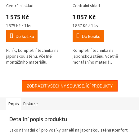
Centrální sklad
Centrální sklad
1 575 Kč
1 857 Kč
Měrná
Měrná
1 575 Kč / 1 ks
1 857 Kč / 1 ks
cena:
cena:
Do košíku
Do košíku
Hliník, kompletní technika na
Kompletní technika na
japonskou stěnu. Včetně
japonskou stěnu. Včetně
montážního materiálu.
montážního materiálu.
ZOBRAZIT VŠECHNY SOUVISEJÍCÍ PRODUKTY
Popis
Diskuze
Detailní popis produktu
Jako náhradní díl pro vozíky panelů na japonskou stěnu Komfort.