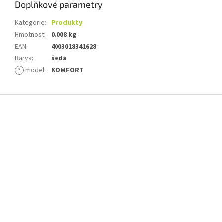
Doplňkové parametry
Kategorie
:
Produkty
Hmotnost
:
0.008 kg
EAN
:
4003018341628
Barva
:
šedá
?
model
:
KOMFORT
Z
á
p
a
t
í