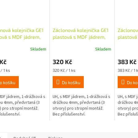
nová kolejnička GE1
Záclonová kolejnička GE1
Záclonov
ová s MDF jádrem,
plastová s MDF jádrem,
plastová
 - bílá
150cm - bílá
180cm - 
Skladem
Skladem
 Kč
320 Kč
383 Kč
Měrná
Měrná
/ 1 ks
320 Kč / 1 ks
383 Kč / 1 
cena:
cena:
o košíku
Do košíku
Do ko
MDF jádrem, 1-drážková s
UH, s MDF jádrem, 1-drážková s
UH, s MDF 
u 4mm, předvrtaná (3
drážkou 4mm, předvrtaná (3
drážkou 4m
) pro stropní montáž.
otvory) pro stropní montáž.
otvory) pr
íslušenství.
Bez příslušenství.
Bez přísluš