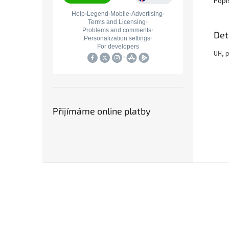
Popi
Det
UH, 
Přijímáme online platby
Z
á
p
a
t
í