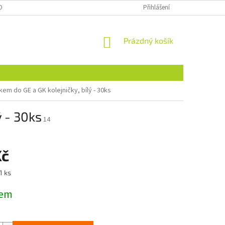
OBNÍCH ÚDAJŮ
NAJDETE NÁS I NA MALL.CZ
Přihlášení
FORMULÁŘ PRO ODSTOU
NÁKUPNÍ
Prázdný košík
KOŠÍK
kem do GE a GK kolejničky, bílý - 30ks
ý - 30ks
14
Kč
1 ks
dem