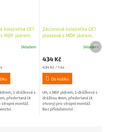
á kolejnička GE1
Záclonová kolejnička GE1
 s MDF jádrem,
plastová s MDF jádrem,
bílá
210cm - bílá
Další
Skladem
Skladem
produkt
434 Kč
Měrná
ks
434 Kč / 1 ks
cena:
šíku
Do košíku
jádrem, 1-drážková s
UH, s MDF jádrem, 1-drážková s
m, předvrtaná (4
drážkou 4mm, předvrtaná (4
o stropní montáž.
otvory) pro stropní montáž.
enství.
Bez příslušenství.