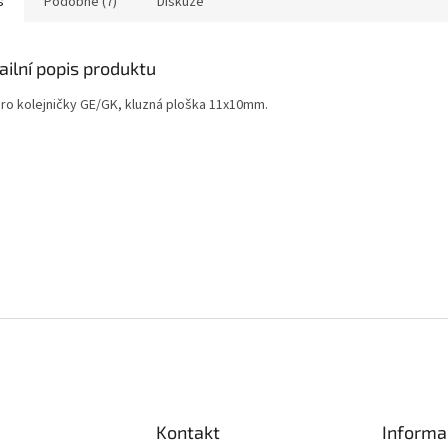
s
Podobné (7)
Diskuze
ailní popis produktu
pro kolejničky GE/GK, kluzná ploška 11x10mm.
Kontakt
Informa