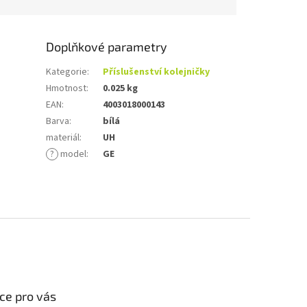
Doplňkové parametry
Kategorie
:
Příslušenství kolejničky
Hmotnost
:
0.025 kg
EAN
:
4003018000143
Barva
:
bílá
materiál
:
UH
?
model
:
GE
ce pro vás