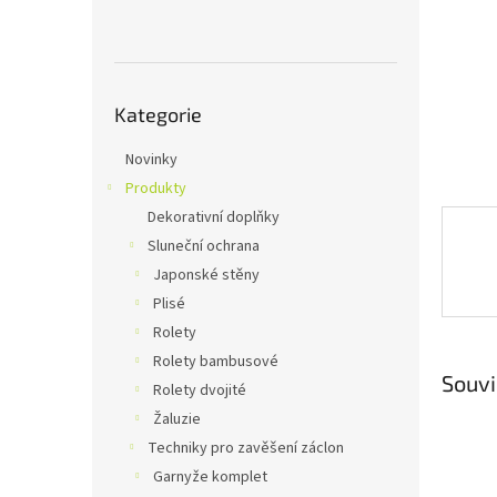
n
e
l
Přeskočit
Kategorie
kategorie
Novinky
Produkty
Dekorativní doplňky
Sluneční ochrana
Japonské stěny
Plisé
Rolety
Rolety bambusové
Souvi
Rolety dvojité
Žaluzie
Techniky pro zavěšení záclon
Garnyže komplet