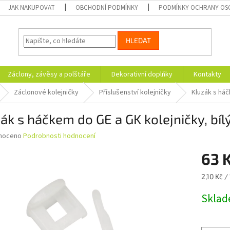
JAK NAKUPOVAT
OBCHODNÍ PODMÍNKY
PODMÍNKY OCHRANY OS
HLEDAT
Záclony, závěsy a polštáře
Dekorativní doplňky
Kontakty
Záclonové kolejničky
Příslušenství kolejničky
Kluzák s háč
ák s háčkem do GE a GK kolejničky, bíl
né
noceno
Podrobnosti hodnocení
ní
63 
u
Měrná
2,10 Kč / 
cena:
Skla
ek.