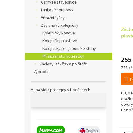
Garnyže stavebnice
Lankové soupravy
Vitrážní tyčky
Záclonové kolejničky
Záclo
Kolejničky kovové
plast
Kolejničky plastové
120cm
Kolejničky pro japonské stěny
Příslušenství kolejničky
255
Záclony, závěsy a polštáře
Měrná
255 Kč 
Výprodej
cena:
D
Mapa sídla prodejny v Libočanech
UH, s 
drážko
otvory
Bez př