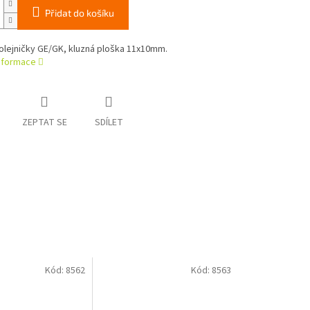
Přidat do košíku
olejničky GE/GK, kluzná ploška 11x10mm.
informace
ZEPTAT SE
SDÍLET
Kód:
8562
Kód:
8563