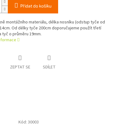
Přidat do košíku
ně montážního materiálu, délka nosníku (odstup tyče od
 14cm. Od délky tyče 200cm doporučujeme použít třetí
Na tyč o průměru 19mm.
informace
ZEPTAT SE
SDÍLET
Kód:
30003