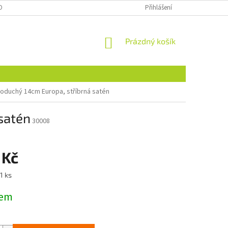
OBNÍCH ÚDAJŮ
NAJDETE NÁS I NA MALL.CZ
Přihlášení
FORMULÁŘ PRO ODSTOU
NÁKUPNÍ
Prázdný košík
KOŠÍK
noduchý 14cm Europa, stříbrná satén
satén
30008
 Kč
1 ks
dem