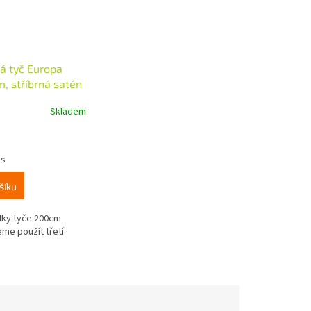
á tyč Europa
, stříbrná satén
Skladem
ks
šíku
lky tyče 200cm
me použít třetí