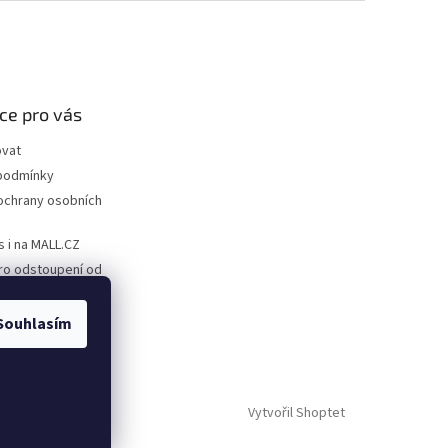
ce pro vás
ovat
podmínky
ochrany osobních
s i na MALL.CZ
ro odstoupení od
ro uplatnění
Souhlasím
Vytvořil Shoptet