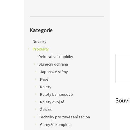
n
e
l
Přeskočit
Kategorie
kategorie
Novinky
Produkty
Dekorativní doplňky
Sluneční ochrana
Japonské stěny
Plisé
Rolety
Rolety bambusové
Souvi
Rolety dvojité
Žaluzie
Techniky pro zavěšení záclon
Garnyže komplet