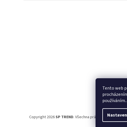
Z
á
p
a
t
í
Tento web po
procházením 
používáním..
Nastaven
Copyright 2026
SP TREND
. Všechna práva vyhrazena.