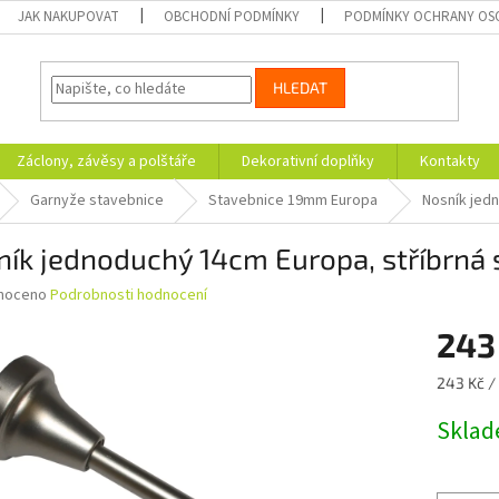
JAK NAKUPOVAT
OBCHODNÍ PODMÍNKY
PODMÍNKY OCHRANY OS
HLEDAT
Záclony, závěsy a polštáře
Dekorativní doplňky
Kontakty
Garnyže stavebnice
Stavebnice 19mm Europa
Nosník jed
ík jednoduchý 14cm Europa, stříbrná 
né
noceno
Podrobnosti hodnocení
ní
243
u
Měrná
243 Kč / 
cena:
Skla
ek.