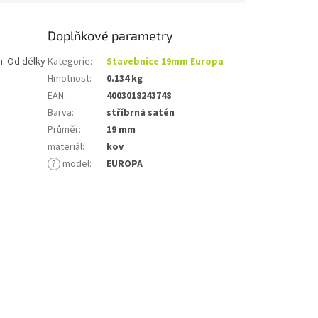
Doplňkové parametry
m. Od délky
Kategorie
:
Stavebnice 19mm Europa
Hmotnost
:
0.134 kg
EAN
:
4003018243748
Barva
:
stříbrná satén
Průměr
:
19 mm
materiál
:
kov
?
model
:
EUROPA