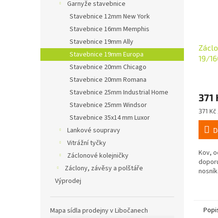
Garnyže stavebnice
Stavebnice 12mm New York
Stavebnice 16mm Memphis
Stavebnice 19mm Ally
Záclo
Stavebnice 19mm Europa
19/16
Stavebnice 20mm Chicago
Stavebnice 20mm Romana
Stavebnice 25mm Industrial Home
371 
Stavebnice 25mm Windsor
Měrná
371 Kč 
Stavebnice 35x14 mm Luxor
cena:
Lankové soupravy
D
Vitrážní tyčky
Kov, o
Záclonové kolejničky
doporu
Záclony, závěsy a polštáře
nosník
Výprodej
Popi
Mapa sídla prodejny v Libočanech