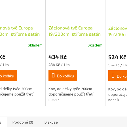
nová tyč Europa
Záclonová tyč Europa
Záclonov
0cm, stříbrná satén
19/200cm, stříbrná satén
19/240cm
Skladem
Skladem
Kč
434 Kč
524 Kč
Měrná
Měrná
/ 1 ks
434 Kč / 1 ks
524 Kč / 1 
cena:
cena:
o košíku
Do košíku
Do ko
d délky tyče 200cm
Kov, od délky tyče 200cm
Kov, od dé
čujeme použít třetí
doporučujeme použít třetí
doporučuje
.
nosník.
nosník.
s
Podobné (3)
Diskuze