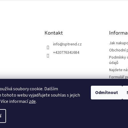
Kontakt
Informa
Jak nakup
info
@
sptrend.cz
Obchodní 
+420776341684
Podmínky 
údajů
Najdete ná
Formulář p
Smlouvy
užívá soubory cookie. Dalším
Formulář p
Odmítnout
tohoto webu vyjadřujete souhlas s jejich
reklamace
 Více informací
zde
.
í