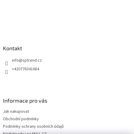
Kontakt
info
@
sptrend.cz
+420776341684
Informace pro vás
Jak nakupovat
Obchodní podmínky
Podmínky ochrany osobních údajů
Najdete nás i na MALL.CZ