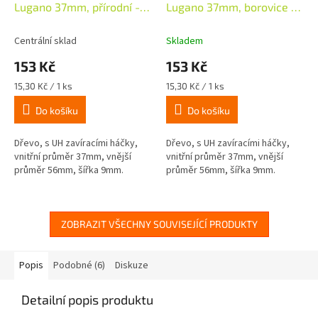
Lugano 37mm, přírodní -
Lugano 37mm, borovice -
10ks
10ks
Centrální sklad
Skladem
153 Kč
153 Kč
Měrná
Měrná
15,30 Kč / 1 ks
15,30 Kč / 1 ks
cena:
cena:
Do košíku
Do košíku
Dřevo, s UH zavíracími háčky,
Dřevo, s UH zavíracími háčky,
vnitřní průměr 37mm, vnější
vnitřní průměr 37mm, vnější
průměr 56mm, šířka 9mm.
průměr 56mm, šířka 9mm.
ZOBRAZIT VŠECHNY SOUVISEJÍCÍ PRODUKTY
Popis
Podobné (6)
Diskuze
Detailní popis produktu