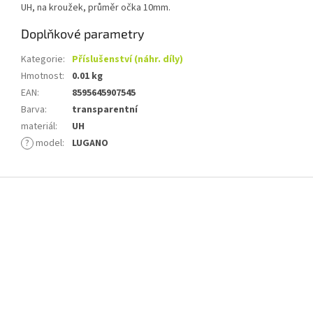
UH, na kroužek, průměr očka 10mm.
Doplňkové parametry
Kategorie
:
Příslušenství (náhr. díly)
Hmotnost
:
0.01 kg
EAN
:
8595645907545
Barva
:
transparentní
materiál
:
UH
?
model
:
LUGANO
Z
á
p
a
t
í