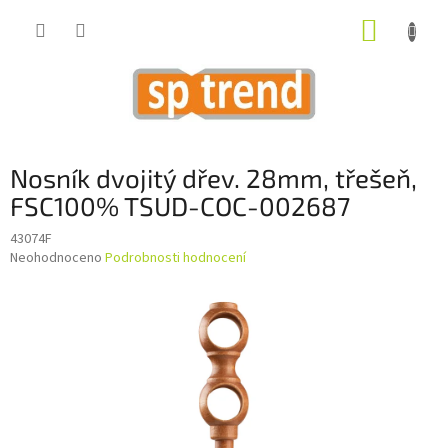
Přejít
NÁKUP
na
obsah
KOŠÍK
Nosník dvojitý dřev. 28mm, třešeň,
FSC100% TSUD-COC-002687
43074F
Průměrné
Neohodnoceno
Podrobnosti hodnocení
hodnocení
produktu
je
0,0
z
5
hvězdiček.