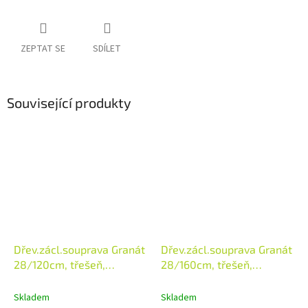
ZEPTAT SE
SDÍLET
Související produkty
Dřev.zácl.souprava Granát
Dřev.zácl.souprava Granát
28/120cm, třešeň,
28/160cm, třešeň,
FSC100% TSUD-COC-
FSC100% TSUD-COC-
002687
002687
Skladem
Skladem