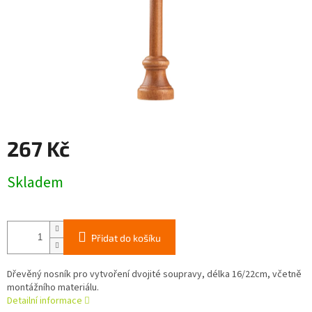
267 Kč
Měrná
Skladem
cena:
Přidat do košíku
Dřevěný nosník pro vytvoření dvojité soupravy, délka 16/22cm, včetně
montážního materiálu.
Detailní informace