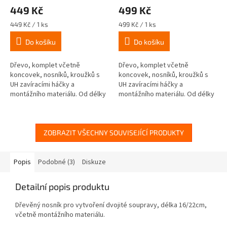
449 Kč
499 Kč
Měrná
Měrná
449 Kč / 1 ks
499 Kč / 1 ks
cena:
cena:
Do košíku
Do košíku
Dřevo, komplet včetně
Dřevo, komplet včetně
koncovek, nosníků, kroužků s
koncovek, nosníků, kroužků s
UH zavíracími háčky a
UH zavíracími háčky a
montážního materiálu. Od délky
montážního materiálu. Od délky
240cm se třemi nosníky.
240cm se třemi nosníky.
ZOBRAZIT VŠECHNY SOUVISEJÍCÍ PRODUKTY
Popis
Podobné (3)
Diskuze
Detailní popis produktu
Dřevěný nosník pro vytvoření dvojité soupravy, délka 16/22cm,
včetně montážního materiálu.