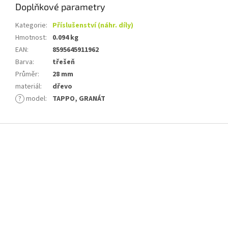
Doplňkové parametry
Kategorie
:
Příslušenství (náhr. díly)
Hmotnost
:
0.094 kg
EAN
:
8595645911962
Barva
:
třešeň
Průměr
:
28 mm
materiál
:
dřevo
?
model
:
TAPPO, GRANÁT
Z
á
p
a
t
í