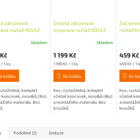
tá záclonová
Dvojitá záclonová
Záclonov
rava roztaž.KOULE
souprava roztaž.KOULE
roztažit
9mm, 120-230cm,
16/19mm, 200-350cm,
16/19mm
Skladem
Skladem
bez kroužků
bílá,bez kroužků
ušl.ocel,
 Kč
1 199 Kč
459 Kč
Měrná
Měrná
/ 1 ks
1 199 Kč / 1 ks
459 Kč / 1 
cena:
cena:
o košíku
Do košíku
Do ko
oztažitelná, komplet
Kov, roztažitelná, komplet
Kov, rozta
 koncovek, nosníků (3ks)
včetně koncovek, nosníků (4ks)
včetně kon
ážního materiálu. Bez
a montážního materiálu. Bez
a montážní
ů.
kroužků.
kroužků.
s
Podobné (2)
Diskuze