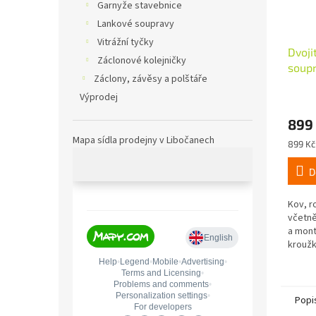
Garnyže stavebnice
Lankové soupravy
Vitrážní tyčky
Dvoji
Záclonové kolejničky
soup
Záclony, závěsy a polštáře
16/1
Výprodej
bílá,
899
Mapa sídla prodejny v Libočanech
Měrná
899 Kč 
cena:
D
Kov, r
včetně
a mont
kroužk
Popi