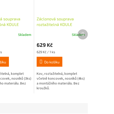
á souprava
Záclonová souprava
elná KOULE
roztažitelná KOULE
, 120-230cm,
16/19mm, 200-350cm,
Další
Skladem
Skladem
 bez kroužků
ušl.ocel, bez kroužků
produkt
629 Kč
Měrná
ks
629 Kč / 1 ks
cena:
šíku
Do košíku
žitelná, komplet
Kov, roztažitelná, komplet
covek, nosníků (3ks)
včetně koncovek, nosníků (4ks)
ho materiálu. Bez
a montážního materiálu. Bez
kroužků.