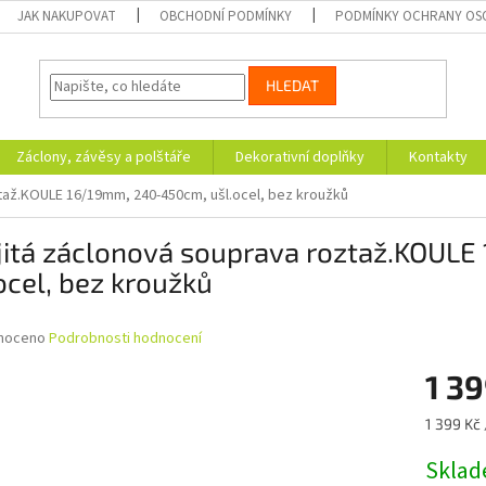
JAK NAKUPOVAT
OBCHODNÍ PODMÍNKY
PODMÍNKY OCHRANY OS
HLEDAT
Záclony, závěsy a polštáře
Dekorativní doplňky
Kontakty
taž.KOULE 16/19mm, 240-450cm, ušl.ocel, bez kroužků
jitá záclonová souprava roztaž.KOUL
ocel, bez kroužků
né
noceno
Podrobnosti hodnocení
ní
1 39
u
Měrná
1 399 Kč 
cena:
Skla
ek.