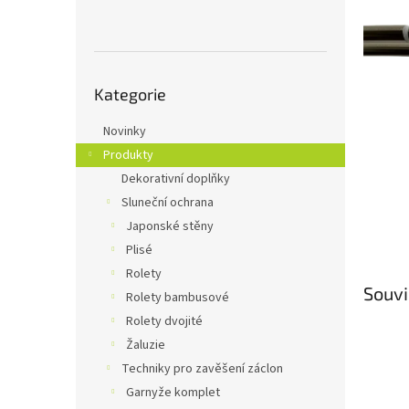
n
e
l
Přeskočit
Kategorie
kategorie
Novinky
Produkty
Dekorativní doplňky
Sluneční ochrana
Japonské stěny
Plisé
Rolety
Souvi
Rolety bambusové
Rolety dvojité
Žaluzie
Techniky pro zavěšení záclon
Garnyže komplet