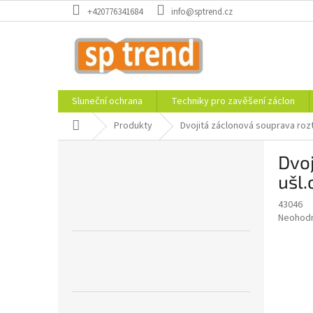
Přejít
+420776341684
info@sptrend.cz
na
obsah
Sluneční ochrana
Techniky pro zavěšení záclon
Domů
Produkty
Dvojitá záclonová souprava roz
P
Dvo
o
s
ušl.
t
43046
r
Průměr
Neohod
a
hodnoce
n
produkt
n
je
í
0,0
z
p
5
a
hvězdič