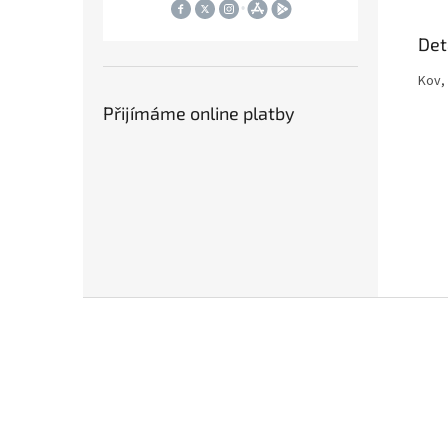
Det
Kov,
Přijímáme online platby
Z
á
p
a
t
í