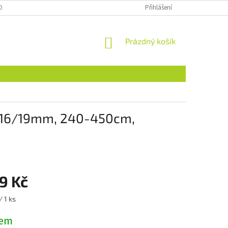
OBNÍCH ÚDAJŮ
NAJDETE NÁS I NA MALL.CZ
Přihlášení
FORMULÁŘ PRO ODSTOU
NÁKUPNÍ
Prázdný košík
KOŠÍK
E 16/19mm, 240-450cm,
9 Kč
/ 1 ks
dem