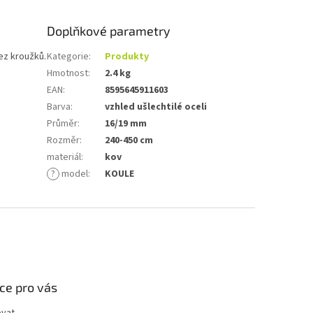
Doplňkové parametry
ez kroužků.
Kategorie
:
Produkty
Hmotnost
:
2.4 kg
EAN
:
8595645911603
Barva
:
vzhled ušlechtilé oceli
Průměr
:
16/19 mm
Rozměr
:
240-450 cm
materiál
:
kov
?
model
:
KOULE
ce pro vás