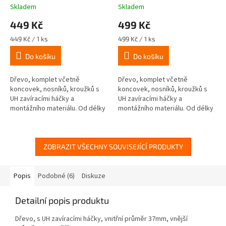
002687
Skladem
Skladem
449 Kč
499 Kč
Měrná
Měrná
449 Kč / 1 ks
499 Kč / 1 ks
cena:
cena:
Do košíku
Do košíku
Dřevo, komplet včetně
Dřevo, komplet včetně
koncovek, nosníků, kroužků s
koncovek, nosníků, kroužků s
UH zavíracími háčky a
UH zavíracími háčky a
montážního materiálu. Od délky
montážního materiálu. Od délky
240cm se třemi nosníky.
240cm se třemi nosníky.
ZOBRAZIT VŠECHNY SOUVISEJÍCÍ PRODUKTY
Popis
Podobné (6)
Diskuze
Detailní popis produktu
Dřevo, s UH zavíracími háčky, vnitřní průměr 37mm, vnější