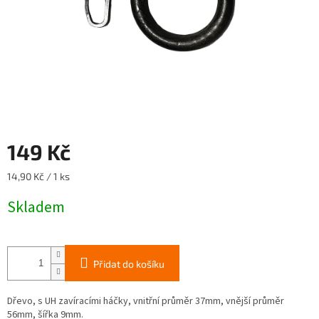
149 Kč
Měrná
14,90 Kč / 1 ks
cena:
Skladem
Přidat do košíku
Dřevo, s UH zavíracími háčky, vnitřní průměr 37mm, vnější průměr
56mm, šířka 9mm.