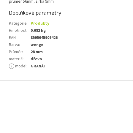
průměr 56mm, šířka 9mm.
Doplňkové parametry
Kategorie
:
Produkty
Hmotnost
:
0.082 kg
EAN
:
8595645909426
Barva
:
wenge
Průměr
:
28 mm
materiál
:
dřevo
?
model
:
GRANÁT
Z
á
p
a
t
í