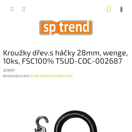
Přejít
NÁKUP
na
obsah
KOŠÍK
Kroužky dřev.s háčky 28mm, wenge,
10ks, FSC100% TSUD-COC-002687
42965F
Průměrné
Neohodnoceno
Podrobnosti hodnocení
hodnocení
produktu
je
0,0
z
5
hvězdiček.