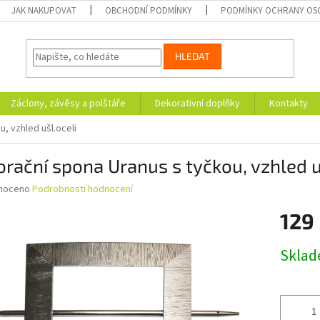
JAK NAKUPOVAT
OBCHODNÍ PODMÍNKY
PODMÍNKY OCHRANY OS
HLEDAT
Záclony, závěsy a polštáře
Dekorativní doplňky
Kontakty
, vzhled ušl.oceli
rační spona Uranus s tyčkou, vzhled u
né
noceno
Podrobnosti hodnocení
ní
129
u
Měrná
Skla
cena:
ek.