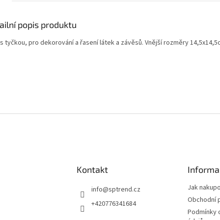
ailní popis produktu
 s tyčkou, pro dekorování a řasení látek a závěsů. Vnější rozměry 14,5x14,5
Kontakt
Informa
Jak nakup
info
@
sptrend.cz
Obchodní 
+420776341684
Podmínky 