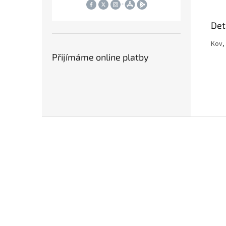
Det
Kov,
Přijímáme online platby
Z
á
p
a
t
í