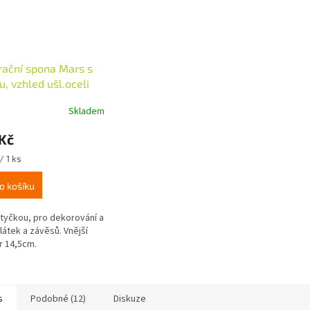
ační spona Mars s
u, vzhled ušl.oceli
Skladem
Kč
/ 1 ks
o košíku
 tyčkou, pro dekorování a
 látek a závěsů. Vnější
 14,5cm.
s
Podobné (12)
Diskuze