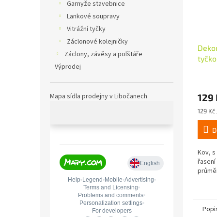
Garnyže stavebnice
Lankové soupravy
Vitrážní tyčky
Záclonové kolejničky
Dekor
Záclony, závěsy a polštáře
tyčko
Výprodej
129 
Mapa sídla prodejny v Libočanech
Měrná
129 Kč 
cena:
D
Kov, s
řasení
průměr
Popi