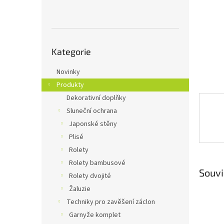
n
e
l
Přeskočit
Kategorie
kategorie
Novinky
Produkty
Dekorativní doplňky
Sluneční ochrana
Japonské stěny
Plisé
Rolety
Rolety bambusové
Souvi
Rolety dvojité
Žaluzie
Techniky pro zavěšení záclon
Garnyže komplet