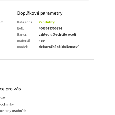
Doplňkové parametry
cm.
Kategorie
:
Produkty
EAN
:
4003018350774
Barva
:
vzhled ušlechtilé oceli
materiál
:
kov
model
:
dekorační příslušenství
ce pro vás
ovat
podmínky
ochrany osobních