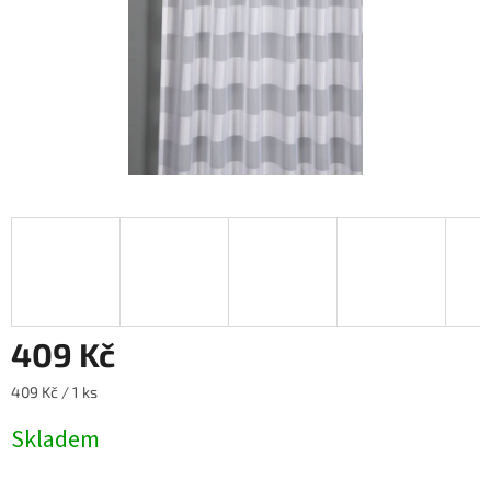
409 Kč
Měrná
409 Kč / 1 ks
cena:
Skladem