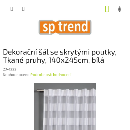
Přejít
NÁKUP
na
obsah
KOŠÍK
Dekorační šál se skrytými poutky,
Tkané pruhy, 140x245cm, bílá
23-4333
Průměrné
Neohodnoceno
Podrobnosti hodnocení
hodnocení
produktu
je
0,0
z
5
hvězdiček.