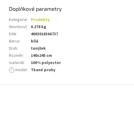
Doplňkové parametry
Kategorie
:
Produkty
Hmotnost
:
0.278 kg
EAN
:
4003018366737
Barva
:
bílá
Druh
:
tunýlek
Rozměr
:
140x245 cm
materiál
:
100% polyester
?
model
:
Tkané pruhy
Z
á
p
a
t
í