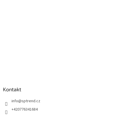
p
a
t
í
Kontakt
info
@
sptrend.cz
+420776341684