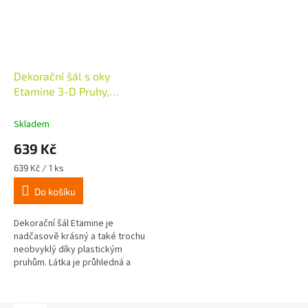
Dekorační šál s oky
Etamine 3-D Pruhy,
140x245cm, bílá
Skladem
639 Kč
Měrná
639 Kč / 1 ks
cena:
Do košíku
Dekorační šál Etamine je
nadčasově krásný a také trochu
neobvyklý díky plastickým
pruhům. Látka je průhledná a
propouští světlo do vašeho
domova. Díky vsazeným
kroužkům se dá...