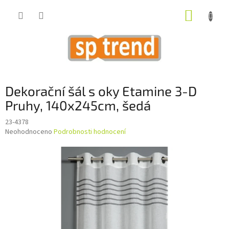
Přejít
NÁKUP
na
obsah
KOŠÍK
Dekorační šál s oky Etamine 3-D
Pruhy, 140x245cm, šedá
23-4378
Průměrné
Neohodnoceno
Podrobnosti hodnocení
hodnocení
produktu
je
0,0
z
5
hvězdiček.