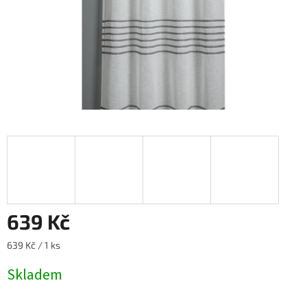
639 Kč
Měrná
639 Kč / 1 ks
cena:
Skladem