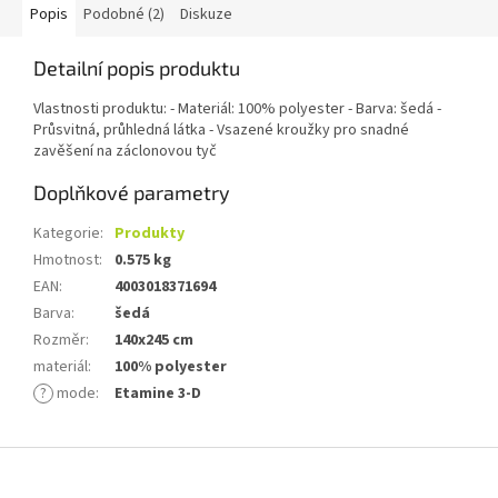
Popis
Podobné (2)
Diskuze
Detailní popis produktu
Vlastnosti produktu: - Materiál: 100% polyester - Barva: šedá -
Průsvitná, průhledná látka - Vsazené kroužky pro snadné
zavěšení na záclonovou tyč
Doplňkové parametry
Kategorie
:
Produkty
Hmotnost
:
0.575 kg
EAN
:
4003018371694
Barva
:
šedá
Rozměr
:
140x245 cm
materiál
:
100% polyester
?
mode
:
Etamine 3-D
Z
á