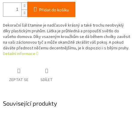
Přidat do košíku
Dekorační šál Etamine je nadčasově krásný a také trochu neobvyklý
díky plastickým pruhům. Látka je průhledná a propouští světlo do
vašeho domova. Díky vsazeným kroužkům se dá během chvilky zavěsit
na vaši záclonovou tyč a může okamžitě zkrášlit váš pokoj. A pokud
dáváte přednost něčemu decentnějšímu, je k dispozici i s bílými pruhy.
Detailní informace
ZEPTAT SE
SDÍLET
Související produkty