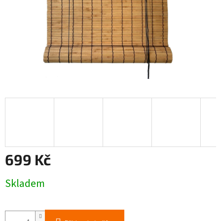
699 Kč
Měrná
Skladem
cena: