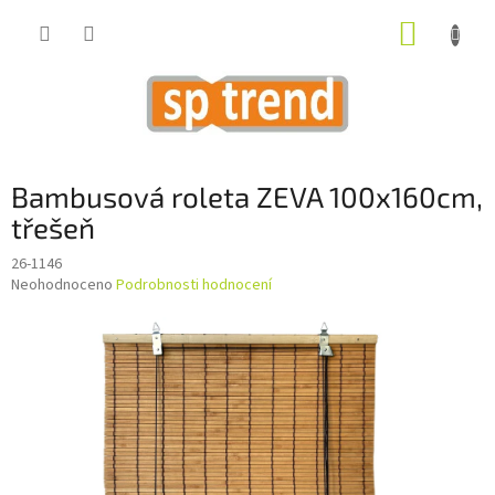
Přejít
NÁKUP
na
obsah
KOŠÍK
Bambusová roleta ZEVA 100x160cm,
třešeň
26-1146
Průměrné
Neohodnoceno
Podrobnosti hodnocení
hodnocení
produktu
je
0,0
z
5
hvězdiček.