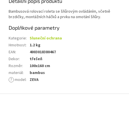
Detailní popis produktu
Bambusová rolovací roleta se šňůrovým ovládáním, včetně
brzdičky, montážních háčků a prvku na omotání šňůry.
Doplňkové parametry
Kategorie
:
Sluneční ochrana
Hmotnost
:
1.2 kg
EAN
:
4003018380467
Dekor
:
třešeň
Rozměr
:
100x160 cm
materiál
:
bambus
?
model
:
ZEVA
Z
á
p
a
t
í