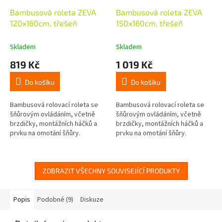
Bambusová roleta ZEVA
Bambusová roleta ZEVA
120x160cm, třešeň
150x160cm, třešeň
Skladem
Skladem
819 Kč
1 019 Kč
Do košíku
Do košíku
Bambusová rolovací roleta se
Bambusová rolovací roleta se
šňůrovým ovládáním, včetně
šňůrovým ovládáním, včetně
brzdičky, montážních háčků a
brzdičky, montážních háčků a
prvku na omotání šňůry.
prvku na omotání šňůry.
ZOBRAZIT VŠECHNY SOUVISEJÍCÍ PRODUKTY
Popis
Podobné (9)
Diskuze