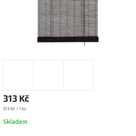
313 Kč
Měrná
313 Kč / 1 ks
cena:
Skladem