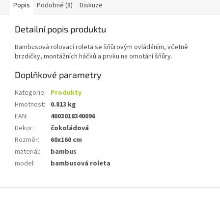
Popis
Podobné (8)
Diskuze
Detailní popis produktu
Bambusová rolovací roleta se šňůrovým ovládáním, včetně
brzdičky, montážních háčků a prvku na omotání šňůry.
Doplňkové parametry
Kategorie
:
Produkty
Hmotnost
:
0.813 kg
EAN
:
4003018340096
Dekor
:
čokoládová
Rozměr
:
60x160 cm
materiál
:
bambus
model
:
bambusová roleta
Z
á
p