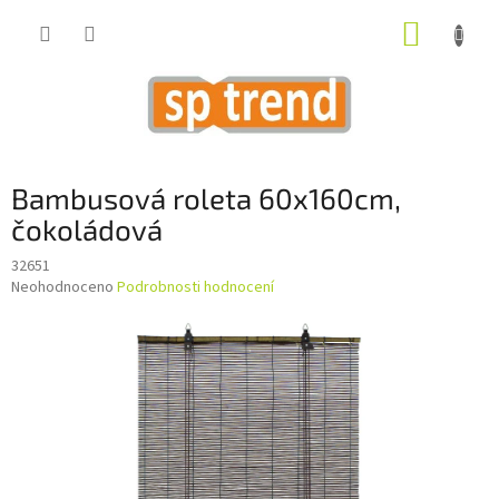
Přejít
NÁKUP
na
obsah
KOŠÍK
Bambusová roleta 60x160cm,
čokoládová
32651
Průměrné
Neohodnoceno
Podrobnosti hodnocení
hodnocení
produktu
je
0,0
z
5
hvězdiček.