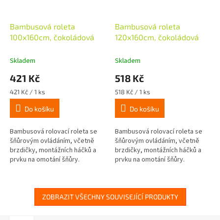
Bambusová roleta
Bambusová roleta
100x160cm, čokoládová
120x160cm, čokoládová
Skladem
Skladem
421 Kč
518 Kč
Měrná
Měrná
421 Kč / 1 ks
518 Kč / 1 ks
cena:
cena:
Do košíku
Do košíku
Bambusová rolovací roleta se
Bambusová rolovací roleta se
šňůrovým ovládáním, včetně
šňůrovým ovládáním, včetně
brzdičky, montážních háčků a
brzdičky, montážních háčků a
prvku na omotání šňůry.
prvku na omotání šňůry.
ZOBRAZIT VŠECHNY SOUVISEJÍCÍ PRODUKTY