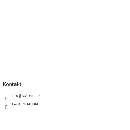
a
t
í
Kontakt
info
@
sptrend.cz
+420776341684