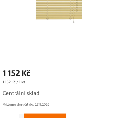
1 152 Kč
Měrná
1 152 Kč / 1 ks
cena:
Centrální sklad
Můžeme doručit do:
27.8.2026