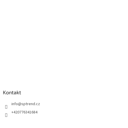
p
a
t
í
Kontakt
info
@
sptrend.cz
+420776341684