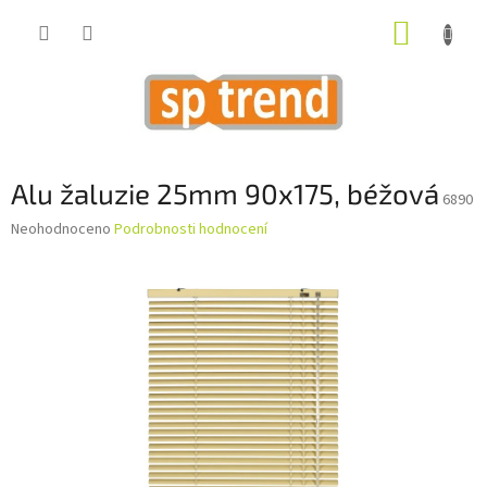
Přejít
NÁKUP
na
obsah
KOŠÍK
Alu žaluzie 25mm 90x175, béžová
6890
Průměrné
Neohodnoceno
Podrobnosti hodnocení
hodnocení
produktu
je
0,0
z
5
hvězdiček.