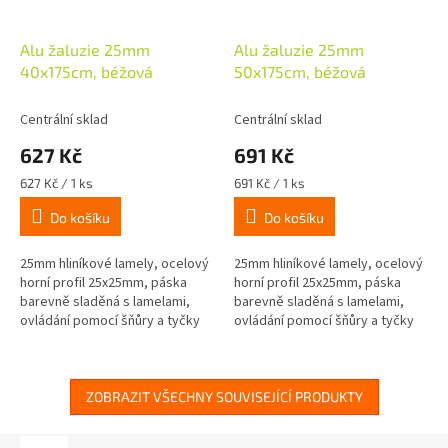
Alu žaluzie 25mm
Alu žaluzie 25mm
40x175cm, béžová
50x175cm, béžová
Centrální sklad
Centrální sklad
627 Kč
691 Kč
Měrná
Měrná
627 Kč / 1 ks
691 Kč / 1 ks
cena:
cena:
Do košíku
Do košíku
25mm hliníkové lamely, ocelový
25mm hliníkové lamely, ocelový
horní profil 25x25mm, páska
horní profil 25x25mm, páska
barevně sladěná s lamelami,
barevně sladěná s lamelami,
ovládání pomocí šňůry a tyčky
ovládání pomocí šňůry a tyčky
na pravé straně, včetně
na pravé straně, včetně
montážního materiálu pro
montážního materiálu pro
stropní...
stropní...
ZOBRAZIT VŠECHNY SOUVISEJÍCÍ PRODUKTY