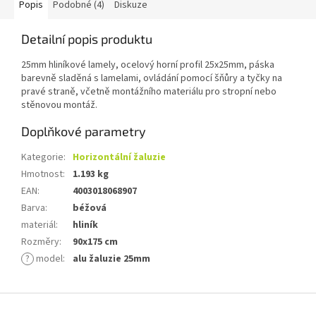
Popis
Podobné (4)
Diskuze
Detailní popis produktu
25mm hliníkové lamely, ocelový horní profil 25x25mm, páska
barevně sladěná s lamelami, ovládání pomocí šňůry a tyčky na
pravé straně, včetně montážního materiálu pro stropní nebo
stěnovou montáž.
Doplňkové parametry
Kategorie
:
Horizontální žaluzie
Hmotnost
:
1.193 kg
EAN
:
4003018068907
Barva
:
béžová
materiál
:
hliník
Rozměry
:
90x175 cm
?
model
:
alu žaluzie 25mm
Z
á